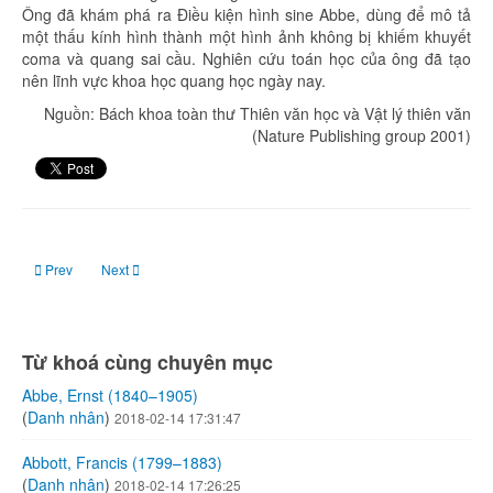
Ông đã khám phá ra Điều kiện hình sine Abbe, dùng để mô tả
một thấu kính hình thành một hình ảnh không bị khiếm khuyết
coma và quang sai cầu. Nghiên cứu toán học của ông đã tạo
nên lĩnh vực khoa học quang học ngày nay.
Nguồn: Bách khoa toàn thư Thiên văn học và Vật lý thiên văn
(Nature Publishing group 2001)
Previous article: Öpik (Opik), Ernst Julius (1893–1985)
Next article: Abbott, Francis (1799–1883)
Prev
Next
Từ khoá cùng chuyên mục
Abbe, Ernst (1840–1905)
(
Danh nhân
)
2018-02-14 17:31:47
Abbott, Francis (1799–1883)
(
Danh nhân
)
2018-02-14 17:26:25