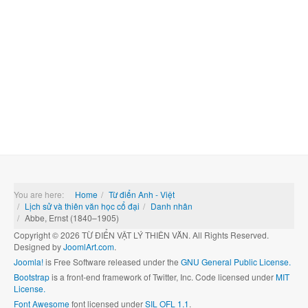
You are here:
Home
Từ điển Anh - Việt
Lịch sử và thiên văn học cổ đại
Danh nhân
Abbe, Ernst (1840–1905)
Copyright © 2026 TỪ ĐIỂN VẬT LÝ THIÊN VĂN. All Rights Reserved.
Designed by
JoomlArt.com
.
Joomla!
is Free Software released under the
GNU General Public License.
Bootstrap
is a front-end framework of Twitter, Inc. Code licensed under
MIT
License.
Font Awesome
font licensed under
SIL OFL 1.1
.