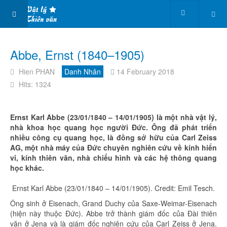
Abbe, Ernst (1840–1905)
Hien PHAN
Danh Nhân
14 February 2018
Hits: 1324
Ernst Karl Abbe (23/01/1840 – 14/01/1905) là một nhà vật lý,
nhà khoa học quang học người Đức. Ông đã phát triển
nhiều công cụ quang học, là đồng sở hữu của Carl Zeiss
AG, một nhà máy của Đức chuyên nghiên cứu về kính hiển
vi, kính thiên văn, nhà chiếu hình và các hệ thông quang
học khác.
Ernst Karl Abbe (23/01/1840 – 14/01/1905). Credit: Emil Tesch.
Ông sinh ở Eisenach, Grand Duchy của Saxe-Weimar-Eisenach
(hiện này thuộc Đức). Abbe trở thành giám đốc của Đài thiên
văn ở Jena và là giám đốc nghiên cứu của Carl Zeiss ở Jena.