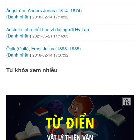
Ångström, Anders Jonas (1814–1874)
(
Danh nhân
)
2018-02-14 17:10:32
Aristotle: nhà triết học vĩ đại người Hy Lạp
(
Danh nhân
)
2021-05-21 11:16:03
Öpik (Opik), Ernst Julius (1893–1985)
(
Danh nhân
)
2018-02-14 17:37:32
Từ khóa xem nhiều