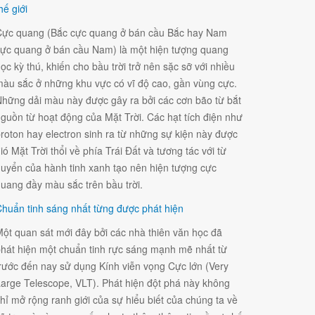
hế giới
ực quang (Bắc cực quang ở bán cầu Bắc hay Nam
ực quang ở bán cầu Nam) là một hiện tượng quang
ọc kỳ thú, khiến cho bầu trời trở nên sặc sỡ với nhiều
àu sắc ở những khu vực có vĩ độ cao, gần vùng cực.
hững dải màu này được gây ra bởi các cơn bão từ bắt
guồn từ hoạt động của Mặt Trời. Các hạt tích điện như
roton hay electron sinh ra từ những sự kiện này được
ió Mặt Trời thổi về phía Trái Đất và tương tác với từ
uyển của hành tinh xanh tạo nên hiện tượng cực
uang đầy màu sắc trên bầu trời.
huẩn tinh sáng nhất từng được phát hiện
ột quan sát mới đây bởi các nhà thiên văn học đã
hát hiện một chuẩn tinh rực sáng mạnh mẽ nhất từ
rước đến nay sử dụng Kính viễn vọng Cực lớn (Very
arge Telescope, VLT). Phát hiện đột phá này không
hỉ mở rộng ranh giới của sự hiểu biết của chúng ta về