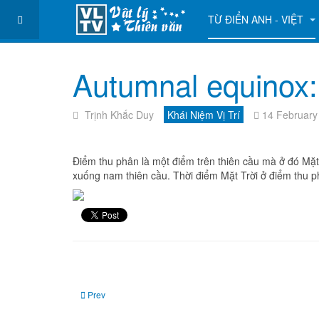
TỪ ĐIỂN ANH - VIỆT
Autumnal equinox:
Trịnh Khắc Duy
Khái Niệm Vị Trí
14 February
Điểm thu phân là một điểm trên thiên cầu mà ở đó Mặ
xuống nam thiên cầu. Thời điểm Mặt Trời ở điểm thu p
Previous article: Apogee: Điểm viễn địa
Prev