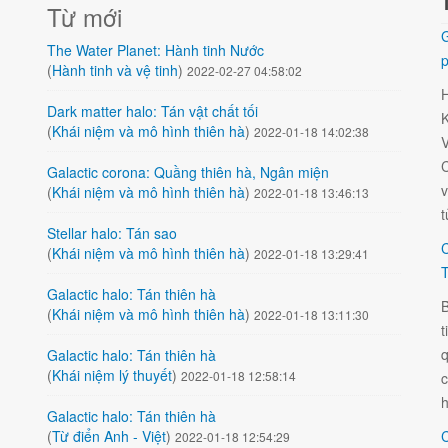
Từ mới
G
The Water Planet: Hành tinh Nước
p
(
Hành tinh và vệ tinh
)
2022-02-27 04:58:02
Dark matter halo: Tán vật chất tối
K
(
Khái niệm và mô hình thiên hà
)
2022-01-18 14:02:38
V
C
Galactic corona: Quầng thiên hà, Ngân miện
v
(
Khái niệm và mô hình thiên hà
)
2022-01-18 13:46:13
t
Stellar halo: Tán sao
C
(
Khái niệm và mô hình thiên hà
)
2022-01-18 13:29:41
T
Galactic halo: Tán thiên hà
B
(
Khái niệm và mô hình thiên hà
)
2022-01-18 13:11:30
t
q
Galactic halo: Tán thiên hà
(
Khái niệm lý thuyết
)
2022-01-18 12:58:14
h
Galactic halo: Tán thiên hà
(
Từ điển Anh - Việt
)
C
2022-01-18 12:54:29