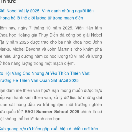
Tin tức
iải Nobel Vật lý 2025: Vinh danh những người tiên
hong hé lộ thế giới lượng tử trong mạch điện
Hôm nay, ngày 7 tháng 10 năm 2025, Viện Hàn lâm
hoa học Hoàng gia Thụy Điển đã công bố giải Nobel
ật lý năm 2025 được trao cho ba nhà khoa học: John
larke, Michel Devoret và John Martinis "cho khám phá
ề hiệu ứng đường hầm cơ học lượng tử vĩ mô và lượng
ử hóa năng lượng trong một mạch điện".
ơ Hội Vàng Cho Những Ai Yêu Thích Thiên Văn:
rường Hè Thiên Văn Quan Sát SAGI 2025
ạn đam mê thiên văn học? Bạn mong muốn được trực
iếp vận hành kính thiên văn, xử lý dữ liệu từ những đài
uan sát hàng đầu và trải nghiệm môi trường nghiên
cứu quốc tế?
SAGI Summer School 2025
chính là cơ
ội không thể bỏ lỡ dành cho bạn!
ực quang rực rỡ hiếm gặp xuất hiện ở nhiều nơi trên