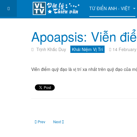
TỪ ĐIỂN ANH - VIỆT
Apoapsis: Viễn đi
Trịnh Khắc Duy
Khái Niệm Vị Trí
14 February
Viễn điểm quỹ đạo là vị trí xa nhất trên quỹ đạo của m
Previous article: Arc Second, Arc Minute, Arc Degree: Giây c
Next article: Apogee: Điểm viễn địa
Prev
Next