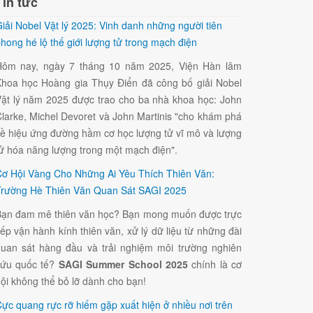
Tin tức
iải Nobel Vật lý 2025: Vinh danh những người tiên
hong hé lộ thế giới lượng tử trong mạch điện
Hôm nay, ngày 7 tháng 10 năm 2025, Viện Hàn lâm
hoa học Hoàng gia Thụy Điển đã công bố giải Nobel
ật lý năm 2025 được trao cho ba nhà khoa học: John
larke, Michel Devoret và John Martinis "cho khám phá
ề hiệu ứng đường hầm cơ học lượng tử vĩ mô và lượng
ử hóa năng lượng trong một mạch điện".
ơ Hội Vàng Cho Những Ai Yêu Thích Thiên Văn:
rường Hè Thiên Văn Quan Sát SAGI 2025
ạn đam mê thiên văn học? Bạn mong muốn được trực
iếp vận hành kính thiên văn, xử lý dữ liệu từ những đài
uan sát hàng đầu và trải nghiệm môi trường nghiên
cứu quốc tế?
SAGI Summer School 2025
chính là cơ
ội không thể bỏ lỡ dành cho bạn!
ực quang rực rỡ hiếm gặp xuất hiện ở nhiều nơi trên