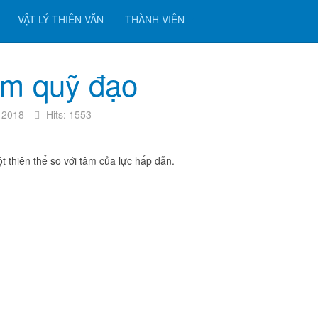
VẬT LÝ THIÊN VĂN
THÀNH VIÊN
ểm quỹ đạo
 2018
Hits: 1553
ột thiên thể so với tâm của lực hấp dẫn.
ung, Phút cung, Độ cung