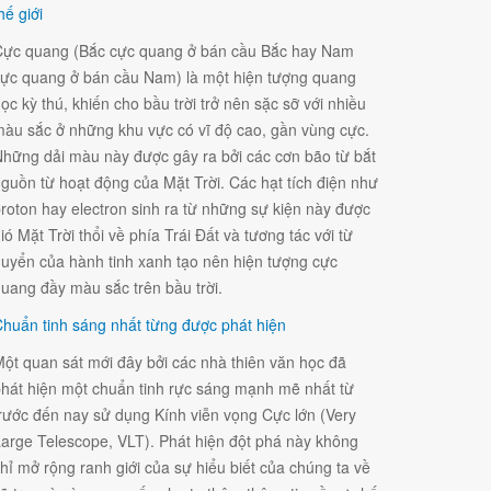
hế giới
ực quang (Bắc cực quang ở bán cầu Bắc hay Nam
ực quang ở bán cầu Nam) là một hiện tượng quang
ọc kỳ thú, khiến cho bầu trời trở nên sặc sỡ với nhiều
àu sắc ở những khu vực có vĩ độ cao, gần vùng cực.
hững dải màu này được gây ra bởi các cơn bão từ bắt
guồn từ hoạt động của Mặt Trời. Các hạt tích điện như
roton hay electron sinh ra từ những sự kiện này được
ió Mặt Trời thổi về phía Trái Đất và tương tác với từ
uyển của hành tinh xanh tạo nên hiện tượng cực
uang đầy màu sắc trên bầu trời.
huẩn tinh sáng nhất từng được phát hiện
ột quan sát mới đây bởi các nhà thiên văn học đã
hát hiện một chuẩn tinh rực sáng mạnh mẽ nhất từ
rước đến nay sử dụng Kính viễn vọng Cực lớn (Very
arge Telescope, VLT). Phát hiện đột phá này không
hỉ mở rộng ranh giới của sự hiểu biết của chúng ta về