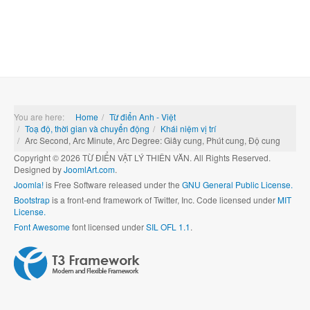
You are here:
Home
Từ điển Anh - Việt
Toạ độ, thời gian và chuyển động
Khái niệm vị trí
Arc Second, Arc Minute, Arc Degree: Giây cung, Phút cung, Độ cung
Copyright © 2026 TỪ ĐIỂN VẬT LÝ THIÊN VĂN. All Rights Reserved.
Designed by
JoomlArt.com
.
Joomla!
is Free Software released under the
GNU General Public License.
Bootstrap
is a front-end framework of Twitter, Inc. Code licensed under
MIT
License.
Font Awesome
font licensed under
SIL OFL 1.1
.