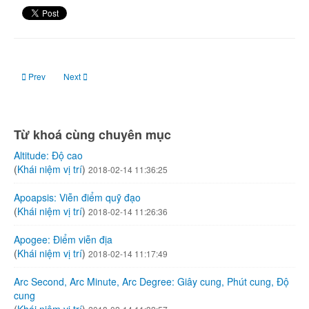
Previous article: Altitude: Độ cao
Next article: Apoapsis: Viễn điểm quỹ đạo
Prev
Next
Từ khoá cùng chuyên mục
Altitude: Độ cao
(
Khái niệm vị trí
)
2018-02-14 11:36:25
Apoapsis: Viễn điểm quỹ đạo
(
Khái niệm vị trí
)
2018-02-14 11:26:36
Apogee: Điểm viễn địa
(
Khái niệm vị trí
)
2018-02-14 11:17:49
Arc Second, Arc Minute, Arc Degree: Giây cung, Phút cung, Độ
cung