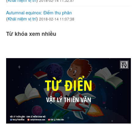
(
Khái niệm vị trí
)
2018-02-14 11:32:57
Autumnal equinox: Điểm thu phân
(
Khái niệm vị trí
)
2018-02-14 11:07:38
Từ khóa xem nhiều