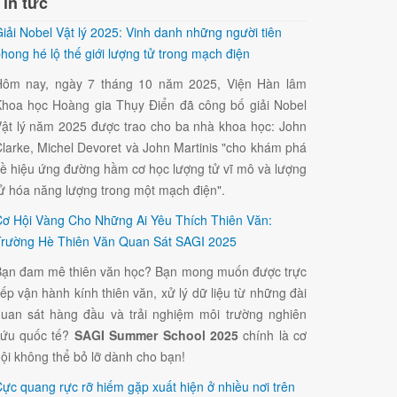
Tin tức
iải Nobel Vật lý 2025: Vinh danh những người tiên
hong hé lộ thế giới lượng tử trong mạch điện
Hôm nay, ngày 7 tháng 10 năm 2025, Viện Hàn lâm
hoa học Hoàng gia Thụy Điển đã công bố giải Nobel
ật lý năm 2025 được trao cho ba nhà khoa học: John
larke, Michel Devoret và John Martinis "cho khám phá
ề hiệu ứng đường hầm cơ học lượng tử vĩ mô và lượng
ử hóa năng lượng trong một mạch điện".
ơ Hội Vàng Cho Những Ai Yêu Thích Thiên Văn:
rường Hè Thiên Văn Quan Sát SAGI 2025
ạn đam mê thiên văn học? Bạn mong muốn được trực
iếp vận hành kính thiên văn, xử lý dữ liệu từ những đài
uan sát hàng đầu và trải nghiệm môi trường nghiên
cứu quốc tế?
SAGI Summer School 2025
chính là cơ
ội không thể bỏ lỡ dành cho bạn!
ực quang rực rỡ hiếm gặp xuất hiện ở nhiều nơi trên