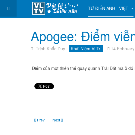
TỪ ĐIỂN ANH - VIỆT
Apogee: Điểm viễn
Trịnh Khắc Duy
Khái Niệm Vị Trí
14 February
Điểm của một thiên thể quay quanh Trái Đất mà ở đó n
Previous article: Apoapsis: Viễn điểm quỹ đạo
Next article: Autumnal equinox: Điểm thu phân
Prev
Next