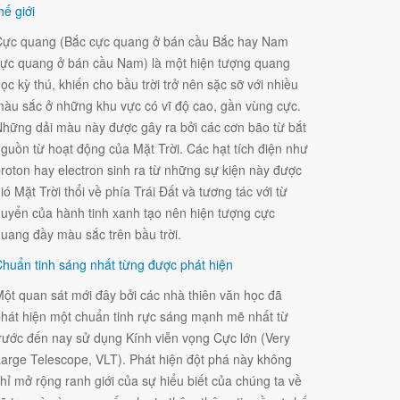
hế giới
ực quang (Bắc cực quang ở bán cầu Bắc hay Nam
ực quang ở bán cầu Nam) là một hiện tượng quang
ọc kỳ thú, khiến cho bầu trời trở nên sặc sỡ với nhiều
àu sắc ở những khu vực có vĩ độ cao, gần vùng cực.
hững dải màu này được gây ra bởi các cơn bão từ bắt
guồn từ hoạt động của Mặt Trời. Các hạt tích điện như
roton hay electron sinh ra từ những sự kiện này được
ió Mặt Trời thổi về phía Trái Đất và tương tác với từ
uyển của hành tinh xanh tạo nên hiện tượng cực
uang đầy màu sắc trên bầu trời.
huẩn tinh sáng nhất từng được phát hiện
ột quan sát mới đây bởi các nhà thiên văn học đã
hát hiện một chuẩn tinh rực sáng mạnh mẽ nhất từ
rước đến nay sử dụng Kính viễn vọng Cực lớn (Very
arge Telescope, VLT). Phát hiện đột phá này không
hỉ mở rộng ranh giới của sự hiểu biết của chúng ta về