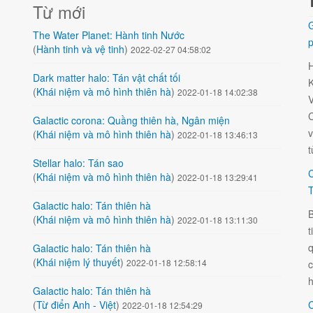
Từ mới
G
The Water Planet: Hành tinh Nước
p
(
Hành tinh và vệ tinh
)
2022-02-27 04:58:02
Dark matter halo: Tán vật chất tối
K
(
Khái niệm và mô hình thiên hà
)
2022-01-18 14:02:38
V
C
Galactic corona: Quầng thiên hà, Ngân miện
v
(
Khái niệm và mô hình thiên hà
)
2022-01-18 13:46:13
t
Stellar halo: Tán sao
C
(
Khái niệm và mô hình thiên hà
)
2022-01-18 13:29:41
T
Galactic halo: Tán thiên hà
B
(
Khái niệm và mô hình thiên hà
)
2022-01-18 13:11:30
t
q
Galactic halo: Tán thiên hà
(
Khái niệm lý thuyết
)
2022-01-18 12:58:14
h
Galactic halo: Tán thiên hà
(
Từ điển Anh - Việt
)
C
2022-01-18 12:54:29