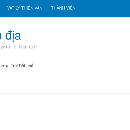
VẬT LÝ THIÊN VĂN
THÀNH VIÊN
 địa
 2018
Hits: 1337
ó xa Trái Đất nhất.