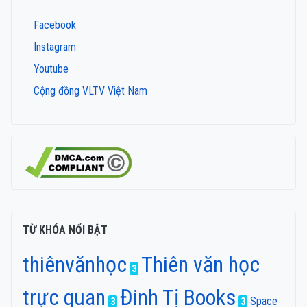
Facebook
Instagram
Youtube
Cộng đồng VLTV Việt Nam
TỪ KHÓA NỔI BẬT
thiênvănhọc
Thiên văn học
3
trực quan
Đinh Tị Books
Space
3
3