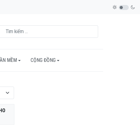
HẦN MỀM
CỘNG ĐỒNG
CHO