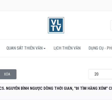
QUAN SÁT THIÊN VĂN
LỊCH THIÊN VĂN
DỤNG CỤ - P
Hiển thị #
XÓA
NCS. NGUYỄN BÌNH NGƯỢC DÒNG THỜI GIAN, "ĐI TÌM HÀNG XÓM" 