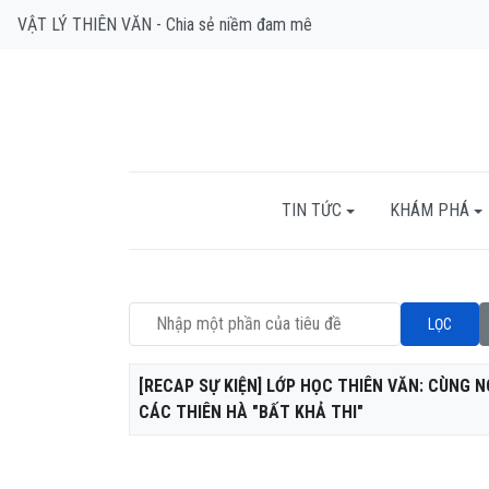
VẬT LÝ THIÊN VĂN - Chia sẻ niềm đam mê
TIN TỨC
KHÁM PHÁ
Nhập một phần của tiêu đề
LỌC
Tiêu đề
[RECAP SỰ KIỆN] LỚP HỌC THIÊN VĂN: CÙNG 
CÁC THIÊN HÀ "BẤT KHẢ THI"