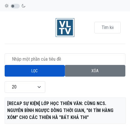
Nhập một phần của tiêu đề
LỌC
XÓA
Hiển thị #
Tiêu đề
[RECAP SỰ KIỆN] LỚP HỌC THIÊN VĂN: CÙNG NCS.
NGUYỄN BÌNH NGƯỢC DÒNG THỜI GIAN, "ĐI TÌM HÀNG
XÓM" CHO CÁC THIÊN HÀ "BẤT KHẢ THI"