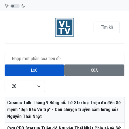
Nhập một phần của tiêu đề
LỌC
XÓA
Hiển thị #
Tiêu đề
Cosmic Talk Tháng 9 Bùng nổ: Từ Startup Triệu đô đến Sứ
mệnh "Dọn Rác Vũ trụ" - Câu chuyện truyền cảm hứng của
Nguyễn Thái Nhật
Cựu CEO Startup Triệu đô Nguyễn Thái Nhật Chia sẻ về Sứ