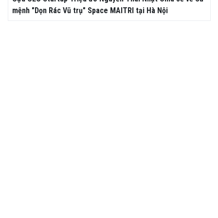
mệnh "Dọn Rác Vũ trụ" Space MAITRI tại Hà Nội