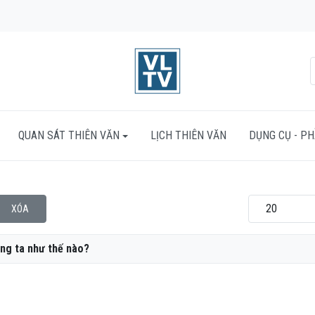
QUAN SÁT THIÊN VĂN
LỊCH THIÊN VĂN
DỤNG CỤ - P
Hiển thị #
XÓA
ng ta như thế nào?