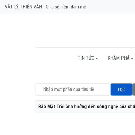
VẬT LÝ THIÊN VĂN - Chia sẻ niềm đam mê
TIN TỨC
KHÁM PHÁ
Nhập một phần của tiêu đề
LỌC
Tiêu đề
Bão Mặt Trời ảnh hưởng đến công nghệ của chú