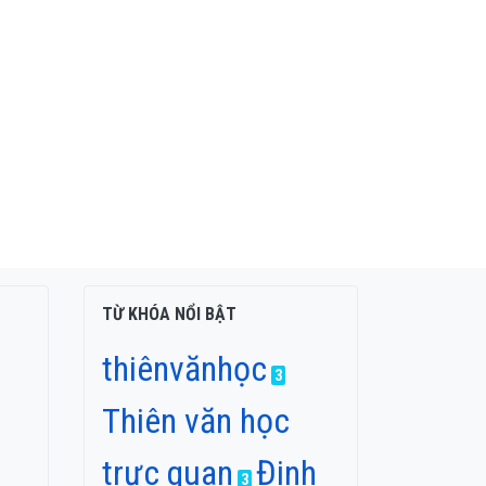
TỪ KHÓA NỔI BẬT
thiênvănhọc
3
Thiên văn học
trực quan
Đinh
3