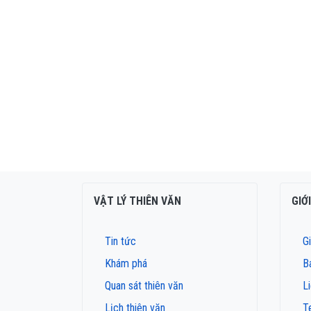
VẬT LÝ THIÊN VĂN
GIỚ
Tin tức
Gi
Khám phá
B
Quan sát thiên văn
L
Lịch thiên văn
T