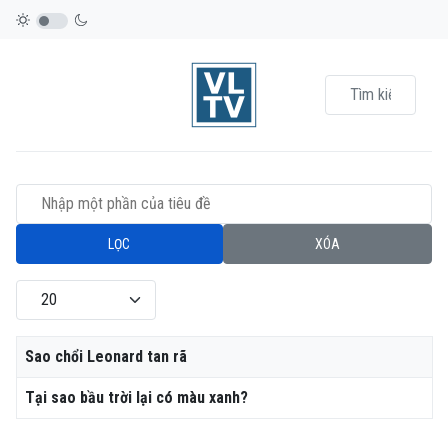
Nhập một phần của tiêu đề
LỌC
XÓA
Hiển thị #
Tiêu đề
Sao chổi Leonard tan rã
Tại sao bầu trời lại có màu xanh?