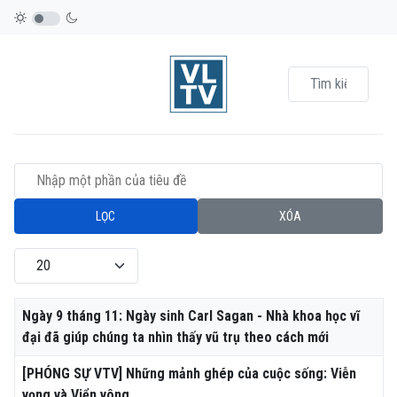
Nhập một phần của tiêu đề
LỌC
XÓA
Hiển thị #
Tiêu đề
Ngày 9 tháng 11: Ngày sinh Carl Sagan - Nhà khoa học vĩ
đại đã giúp chúng ta nhìn thấy vũ trụ theo cách mới
[PHÓNG SỰ VTV] Những mảnh ghép của cuộc sống: Viễn
vọng và Viển vông