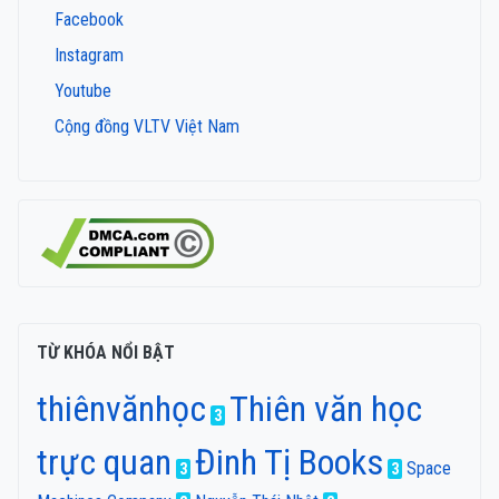
Facebook
Instagram
Youtube
Cộng đồng VLTV Việt Nam
TỪ KHÓA NỔI BẬT
thiênvănhọc
Thiên văn học
3
trực quan
Đinh Tị Books
Space
3
3