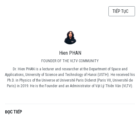
BÀI VIẾT KẾ TI
TIẾP TỤC
Hien PHAN
FOUNDER OF THE VLTV COMMUNITY
Dr. Hien PHAN is a lecturer and researcher at the Department of Space and
Applications, University of Science and Technology of Hanoi (USTH). He received his
Ph.D. in Physics of the Universe at Université Paris Diderot (Paris VII, Université de
Paris) in 2019. He is the Founder and an Administrator of Vật Lý Thiên Văn (VLTV).
ĐỌC TIẾP