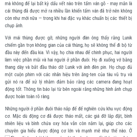
mà không để lại bất kỳ dấu vết nào trên tấm ván gỗ - may mắn là
cái thùng đã được mở ra nhiều lần khiến tấm ván đã trở nên không
còn như mới nữa — trong khi hai đặc vụ khác chuẩn bị các thiết bị
chụp ảnh.
Với mái thùng được gỡ, những người đàn ông thấy rằng Lunik
chiếm gần trọn không gian của cái thùng; họ sẽ không thể đi bộ từ
đầu này đến đầu kia. Vì vậy, họ chia nhau để chinh phục, hai người
làm việc phần mũi và hai người ở phần đuôi. Họ đi xuống vớ bằng
thang dây và bắt đầu tháo dỡ Lunik với ánh đèn pin. Họ chụp đủ
một cuộn phim với các nhãn hiệu trên ăng-ten của tàu vũ trụ và
gửi nó ra để xử lý nhằm đảm bảo rằng các camera đang hoạt
động tốt. Thông tin báo lại từ bên ngoài rằng những hình ảnh chụp
được hoàn toàn rõ ràng.
Những người ở phần đuôi tháo nắp đế để nghiên cứu khu vực động
cơ. Mặc dù động cơ đã được tháo mất, các giá đỡ lắp đặt, bình
nhiên liệu và bình chứa oxy hóa vẫn còn nằm lại, giúp cho các
chuyên gia hiểu được động cơ lớn và mạnh mẽ như thế nào. Ở