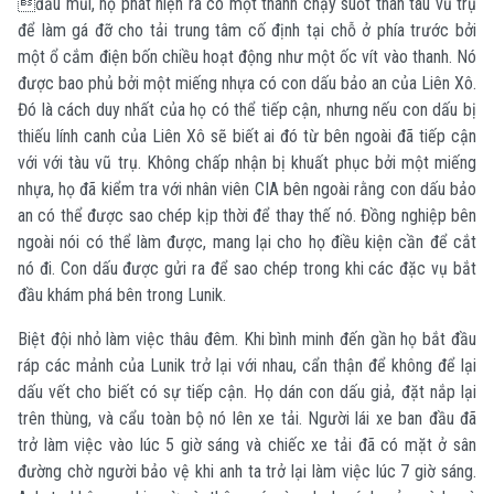
đầu mũi, họ phát hiện ra có một thanh chạy suốt thân tàu vũ trụ
để làm gá đỡ cho tải trung tâm cố định tại chỗ ở phía trước bởi
một ổ cắm điện bốn chiều hoạt động như một ốc vít vào thanh. Nó
được bao phủ bởi một miếng nhựa có con dấu bảo an của Liên Xô.
Đó là cách duy nhất của họ có thể tiếp cận, nhưng nếu con dấu bị
thiếu lính canh của Liên Xô sẽ biết ai đó từ bên ngoài đã tiếp cận
với với tàu vũ trụ. Không chấp nhận bị khuất phục bởi một miếng
nhựa, họ đã kiểm tra với nhân viên CIA bên ngoài rằng con dấu bảo
an có thể được sao chép kịp thời để thay thế nó. Đồng nghiệp bên
ngoài nói có thể làm được, mang lại cho họ điều kiện cần để cắt
nó đi. Con dấu được gửi ra để sao chép trong khi các đặc vụ bắt
đầu khám phá bên trong Lunik.
Biệt đội nhỏ làm việc thâu đêm. Khi bình minh đến gần họ bắt đầu
ráp các mảnh của Lunik trở lại với nhau, cẩn thận để không để lại
dấu vết cho biết có sự tiếp cận. Họ dán con dấu giả, đặt nắp lại
trên thùng, và cẩu toàn bộ nó lên xe tải. Người lái xe ban đầu đã
trở làm việc vào lúc 5 giờ sáng và chiếc xe tải đã có mặt ở sân
đường chờ người bảo vệ khi anh ta trở lại làm việc lúc 7 giờ sáng.