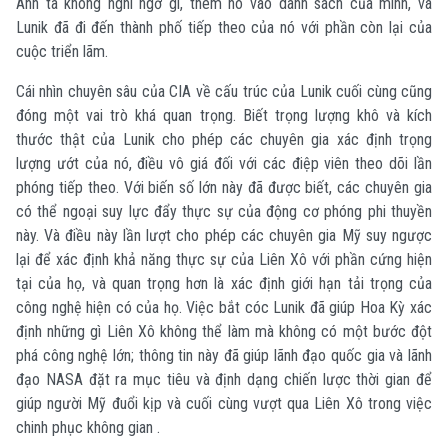
Anh ta không nghi ngờ gì, thêm nó vào danh sách của mình, và
Lunik đã đi đến thành phố tiếp theo của nó với phần còn lại của
cuộc triển lãm.
Cái nhìn chuyên sâu của CIA về cấu trúc của Lunik cuối cùng cũng
đóng một vai trò khá quan trọng. Biết trọng lượng khô và kích
thước thật của Lunik cho phép các chuyên gia xác định trọng
lượng ướt của nó, điều vô giá đối với các điệp viên theo dõi lần
phóng tiếp theo. Với biến số lớn này đã được biết, các chuyên gia
có thể ngoại suy lực đẩy thực sự của động cơ phóng phi thuyền
này. Và điều này lần lượt cho phép các chuyên gia Mỹ suy ngược
lại để xác định khả năng thực sự của Liên Xô với phần cứng hiện
tại của họ, và quan trọng hơn là xác định giới hạn tải trọng của
công nghệ hiện có của họ. Việc bắt cóc Lunik đã giúp Hoa Kỳ xác
định những gì Liên Xô không thể làm mà không có một bước đột
phá công nghệ lớn; thông tin này đã giúp lãnh đạo quốc gia và lãnh
đạo NASA đặt ra mục tiêu và định dạng chiến lược thời gian để
giúp người Mỹ đuổi kịp và cuối cùng vượt qua Liên Xô trong việc
chinh phục không gian .