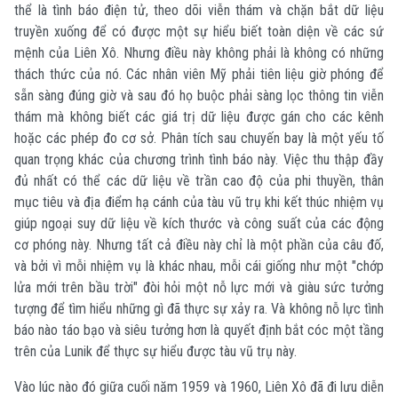
thể là tình báo điện tử, theo dõi viễn thám và chặn bắt dữ liệu
truyền xuống để có được một sự hiểu biết toàn diện về các sứ
mệnh của Liên Xô. Nhưng điều này không phải là không có những
thách thức của nó. Các nhân viên Mỹ phải tiên liệu giờ phóng để
sẵn sàng đúng giờ và sau đó họ buộc phải sàng lọc thông tin viễn
thám mà không biết các giá trị dữ liệu được gán cho các kênh
hoặc các phép đo cơ sở. Phân tích sau chuyến bay là một yếu tố
quan trọng khác của chương trình tình báo này. Việc thu thập đầy
đủ nhất có thể các dữ liệu về trần cao độ của phi thuyền, thân
mục tiêu và địa điểm hạ cánh của tàu vũ trụ khi kết thúc nhiệm vụ
giúp ngoại suy dữ liệu về kích thước và công suất của các động
cơ phóng này. Nhưng tất cả điều này chỉ là một phần của câu đố,
và bởi vì mỗi nhiệm vụ là khác nhau, mỗi cái giống như một "chớp
lửa mới trên bầu trời" đòi hỏi một nỗ lực mới và giàu sức tưởng
tượng để tìm hiểu những gì đã thực sự xảy ra. Và không nỗ lực tình
báo nào táo bạo và siêu tưởng hơn là quyết định bắt cóc một tầng
trên của Lunik để thực sự hiểu được tàu vũ trụ này.
Vào lúc nào đó giữa cuối năm 1959 và 1960, Liên Xô đã đi lưu diễn