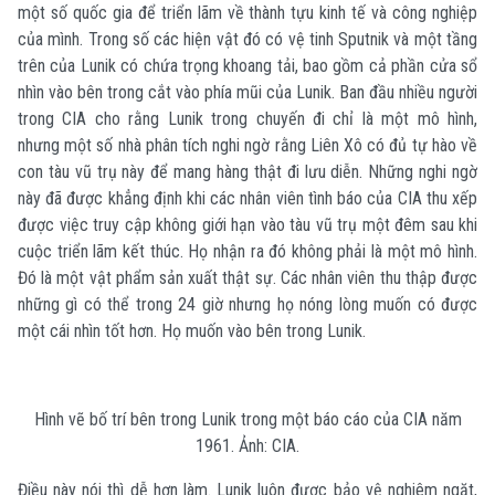
một số quốc gia để triển lãm về thành tựu kinh tế và công nghiệp
của mình. Trong số các hiện vật đó có vệ tinh Sputnik và một tầng
trên của Lunik có chứa trọng khoang tải, bao gồm cả phần cửa sổ
nhìn vào bên trong cắt vào phía mũi của Lunik. Ban đầu nhiều người
trong CIA cho rằng Lunik trong chuyến đi chỉ là một mô hình,
nhưng một số nhà phân tích nghi ngờ rằng Liên Xô có đủ tự hào về
con tàu vũ trụ này để mang hàng thật đi lưu diễn. Những nghi ngờ
này đã được khẳng định khi các nhân viên tình báo của CIA thu xếp
được việc truy cập không giới hạn vào tàu vũ trụ một đêm sau khi
cuộc triển lãm kết thúc. Họ nhận ra đó không phải là một mô hình.
Đó là một vật phẩm sản xuất thật sự. Các nhân viên thu thập được
những gì có thể trong 24 giờ nhưng họ nóng lòng muốn có được
một cái nhìn tốt hơn. Họ muốn vào bên trong Lunik.
Hình vẽ bố trí bên trong Lunik trong một báo cáo của CIA năm
1961. Ảnh: CIA.
Điều này nói thì dễ hơn làm. Lunik luôn được bảo vệ nghiêm ngặt,