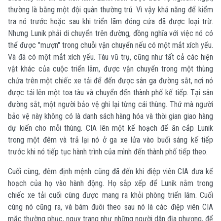
thường là bằng một đội quân thường trú. Vì vậy khả năng để kiểm
tra nó trước hoặc sau khi triển lãm đóng cửa đã được loại trừ.
Nhưng Lunik phải di chuyển trên đường, đồng nghĩa với việc nó có
thể được "mượn" trong chuỗi vận chuyển nếu có một mắt xích yếu.
Và đã có một mắt xích yếu. Tàu vũ trụ, cũng như tất cả các hiện
vật khác của cuộc triển lãm, được vận chuyển trong một thùng
chứa trên một chiếc xe tải để đến được sân ga đường sắt, nơi nó
được tải lên một toa tàu và chuyển đến thành phố kế tiếp. Tại sân
đường sắt, một người bảo vệ ghi lại từng cái thùng. Thứ mà người
bảo vệ này không có là danh sách hàng hóa và thời gian giao hàng
dự kiến ​​cho mỗi thùng. CIA lên một kế hoạch để ăn cắp Lunik
trong một đêm và trả lại nó ở ga xe lửa vào buổi sáng kế tiếp
trước khi nó tiếp tục hành trình của mình đến thành phố tiếp theo.
Cuối cùng, đêm định mệnh cũng đã đến khi điệp viên CIA đưa kế
hoạch của họ vào hành động. Họ sắp xếp để Lunik nằm trong
chiếc xe tải cuối cùng được mang ra khỏi phòng triển lãm. Cuối
cùng nó cũng ra, và bám đuôi theo sau nó là các điệp viên CIA
mặc thường phục, ngụy trang như những người dân địa phương, để