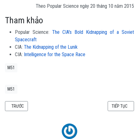
Theo
Popular Science
ngày 20 tháng 10 năm 2015
Tham khảo
Popular Science:
The CIA's Bold Kidnapping of a Soviet
Spacecraft
CIA:
The Kidnapping of the Lunik
CIA:
Intelligence for the Space Race
M51
M51
BÀI VIẾT TRƯỚC: ĐẠI CƯƠNG VỀ TÊN LỬA (1): 4 LỰC TÁC ĐỘNG VÀO TÊN LỬ
BÀI VIẾT KẾ TI
TRƯỚC
TIẾP TỤC