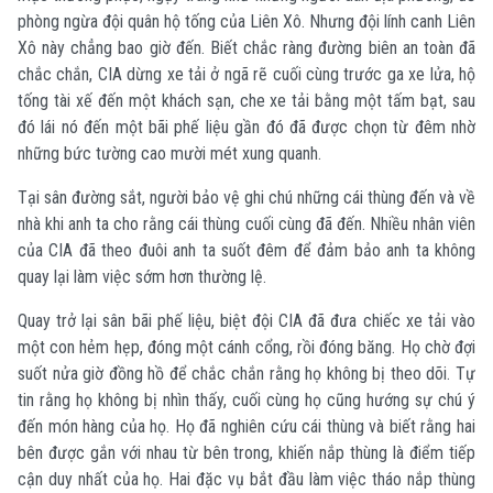
phòng ngừa đội quân hộ tống của Liên Xô. Nhưng đội lính canh Liên
Xô này chẳng bao giờ đến. Biết chắc ràng đường biên an toàn đã
chắc chắn, CIA dừng xe tải ở ngã rẽ cuối cùng trước ga xe lửa, hộ
tống tài xế đến một khách sạn, che xe tải bằng một tấm bạt, sau
đó lái nó đến một bãi phế liệu gần đó đã được chọn từ đêm nhờ
những bức tường cao mười mét xung quanh.
Tại sân đường sắt, người bảo vệ ghi chú những cái thùng đến và về
nhà khi anh ta cho rằng cái thùng cuối cùng đã đến. Nhiều nhân viên
của CIA đã theo đuôi anh ta suốt đêm để đảm bảo anh ta không
quay lại làm việc sớm hơn thường lệ.
Quay trở lại sân bãi phế liệu, biệt đội CIA đã đưa chiếc xe tải vào
một con hẻm hẹp, đóng một cánh cổng, rồi đóng băng. Họ chờ đợi
suốt nửa giờ đồng hồ để chắc chắn rằng họ không bị theo dõi. Tự
tin rằng họ không bị nhìn thấy, cuối cùng họ cũng hướng sự chú ý
đến món hàng của họ. Họ đã nghiên cứu cái thùng và biết rằng hai
bên được gắn với nhau từ bên trong, khiến nắp thùng là điểm tiếp
cận duy nhất của họ. Hai đặc vụ bắt đầu làm việc tháo nắp thùng