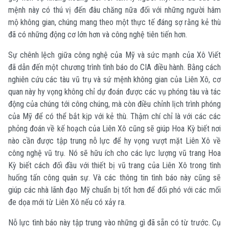
mệnh này có thú vị đến đâu chăng nữa đối với những người hâm
mộ không gian, chúng mang theo một thực tế đáng sợ rằng kẻ thù
đã có những động cơ lớn hơn và công nghệ tiên tiến hơn.
Sự chênh lệch giữa công nghệ của Mỹ và sức mạnh của Xô Viết
đã dẫn đến một chương trình tình báo do CIA điều hành. Bằng cách
nghiên cứu các tàu vũ trụ và sứ mệnh không gian của Liên Xô, cơ
quan này hy vọng không chỉ dự đoán được các vụ phóng tàu và tác
động của chúng tới công chúng, mà còn điều chỉnh lịch trình phóng
của Mỹ để có thể bắt kịp với kẻ thù. Thậm chí chỉ là với các các
phỏng đoán về kế hoạch của Liên Xô cũng sẽ giúp Hoa Kỳ biết nơi
nào cần được tập trung nỗ lực để hy vọng vượt mặt Liên Xô về
công nghệ vũ trụ. Nó sẽ hữu ích cho các lực lượng vũ trang Hoa
Kỳ biết cách đối đầu với thiết bị vũ trang của Liên Xô trong tình
huống tấn công quân sự. Và các thông tin tình báo này cũng sẽ
giúp các nhà lãnh đạo Mỹ chuẩn bị tốt hơn để đối phó với các mối
đe dọa mới từ Liên Xô nếu có xảy ra.
Nỗ lực tình báo này tập trung vào những gì đã sẵn có từ trước. Cụ