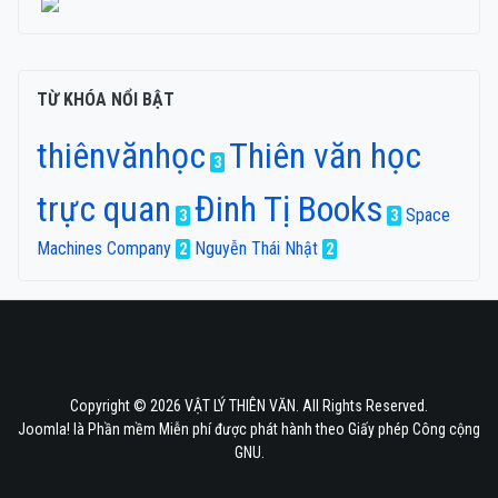
TỪ KHÓA NỔI BẬT
thiênvănhọc
Thiên văn học
3
trực quan
Đinh Tị Books
Space
3
3
Machines Company
Nguyễn Thái Nhật
2
2
Copyright © 2026 VẬT LÝ THIÊN VĂN. All Rights Reserved.
Joomla!
là Phần mềm Miễn phí được phát hành theo
Giấy phép Công cộng
GNU.