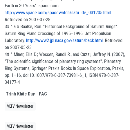
Earth in 30 Years". space.com.
http://www.space.com/spacewatch/satu...de_031205.html
.
Retrieved on 2007-07-28.
3# ^ a b Baalke, Ron. "Historical Background of Saturn's Rings".
Saturn Ring Plane Crossings of 1995–1996. Jet Propulsion
Laboratory.
http://www2.jpl.nasa.gov/saturn/back.html
. Retrieved
on 2007-05-23.
4# ^ Miner, Ellis D.; Wessen, Randii R., and Cuzzi, Jeffrey N. (2007),
"The scientific significance of planetary ring systems", Planetary
Ring Systems, Springer Praxis Books in Space Exploration, Praxis,
pp. 1–16, doi:10.1007/978-0-387-73981-6_1, ISBN 978-0-387-
34177-4
Trịnh Khắc Duy - PAC
VLTV Newsletter
VLTV Newsletter