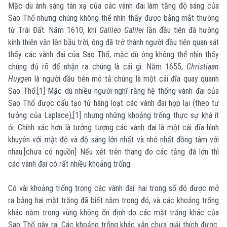
Mặc dù ánh sáng tán xạ của các vành đai làm tăng độ sáng của
Sao Thổ nhưng chúng không thể nhìn thấy được bằng mắt thường
từ Trái Đất. Năm 1610, khi
Galileo Galilei
lần đầu tiên đã hướng
kính thiên văn lên bầu trời, ông đã trở thành người đầu tiên quan sát
thấy các vành đai của Sao Thổ, mặc dù ông không thể nhìn thấy
chúng đủ rõ để nhận ra chúng là cái gì. Năm 1655,
Christiaan
Huygen
là người đầu tiên mô tả chúng là một cái đĩa quay quanh
Sao Thổ.[1] Mặc dù nhiều người nghĩ rằng hệ thống vành đai của
Sao Thổ được cấu tạo từ hàng loạt các vành đai hợp lại (theo tư
tưởng của Laplace),[1] nhưng những khoảng trống thực sự khá ít
ỏi. Chính xác hơn là tưởng tượng các vành đai là một cái đĩa hình
khuyên với mật độ và độ sáng lớn nhất và nhỏ nhất đồng tâm với
nhau.[chưa có nguồn] Nếu xét trên thang đo các tảng đá lớn thì
các vành đai có rất nhiều khoảng trống.
Có vài khoảng trống trong các vành đai: hai trong số đó được mở
ra bằng hai mặt trăng đã biết nằm trong đó, và các khoảng trống
khác nằm trong vùng không ổn định do các mặt trăng khác của
Sao Thổ gây ra. Các khoảng trống khác vẫn chưa giải thích được.