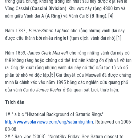
trống giữa chúng; khoảng trống lớn nhất sau này được đạt tên là
Vùng Cassini (
Cassini Division
). Khu vực này rộng 4800 km và
nằm giữa Vành đai A (
A Ring
) và Vành đai B (
B Ring
). [4]
Năm 1787 ,
Pierre-Simon Laplace
cho rằng những vành đai này
được cấu thành bởi nhiều
ringlet
(tạm dịch: vành đai nhỏ).[1]
Năm 1859,
James Clerk Maxwell
cho rằng những vành đai này có
thể không rằng hoặc chúng có thể trở nên không ổn định và vỡ tan
ra. Ông đề xuất rằng những vành đai này có thể cấu tạo tử vô số
phần tử nhỏ và độc lập.[5] Giả thuyết của Maxwell đã được chứng
minh là chính xác vào năm 1895 bằng các nghiên cứu quang phổ
của vành đai do
James Keeler
ở Đài quan sát Lick thực hiện.
Trích dẫn
1# ^ a b c "Historical Background of Saturn's Rings".
http://www.solarviews.com/eng/saturnbg.htm
. Retrieved on 2006-
03-08.
2# ^ Rao, Joe (2003). "NightSky Friday: See Saturn closest to