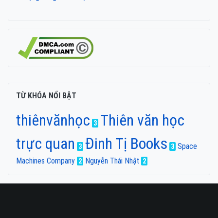
TỪ KHÓA NỔI BẬT
thiênvănhọc
Thiên văn học
3
trực quan
Đinh Tị Books
Space
3
3
Machines Company
Nguyễn Thái Nhật
2
2