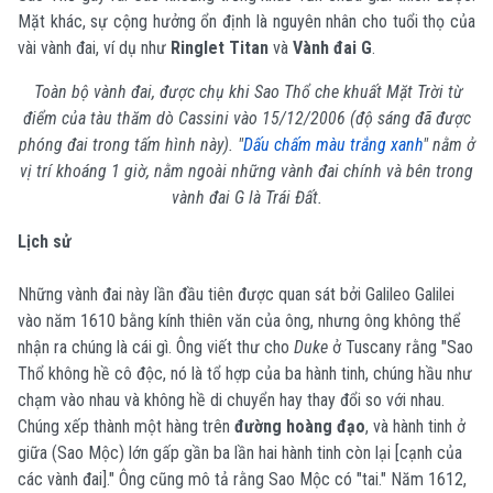
Mặt khác, sự cộng hưởng ổn định là nguyên nhân cho tuổi thọ của
vài vành đai, ví dụ như
Ringlet Titan
và
Vành đai G
.
Toàn bộ vành đai, được chụ khi Sao Thổ che khuất Mặt Trời từ
điểm của tàu thăm dò Cassini vào 15/12/2006 (độ sáng đã được
phóng đai trong tấm hình này). "
Dấu chấm màu trắng xanh
" nằm ở
vị trí khoáng 1 giờ, nằm ngoài những vành đai chính và bên trong
vành đai G là Trái Đất.
Lịch sử
Những vành đai này lần đầu tiên được quan sát bởi Galileo Galilei
vào năm 1610 bằng kính thiên văn của ông, nhưng ông không thể
nhận ra chúng là cái gì. Ông viết thư cho
Duke
ở Tuscany rằng "Sao
Thổ không hề cô độc, nó là tổ hợp của ba hành tinh, chúng hầu như
chạm vào nhau và không hề di chuyển hay thay đổi so với nhau.
Chúng xếp thành một hàng trên
đường hoàng đạo
, và hành tinh ở
giữa (Sao Mộc) lớn gấp gần ba lần hai hành tinh còn lại [cạnh của
các vành đai]." Ông cũng mô tả rằng Sao Mộc có "tai." Năm 1612,