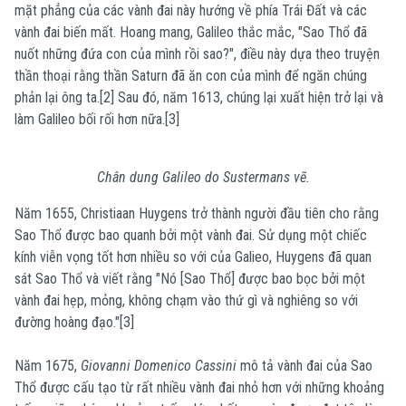
mặt phẳng của các vành đai này hướng về phía Trái Đất và các
vành đai biến mất. Hoang mang, Galileo thắc mắc, "Sao Thổ đã
nuốt những đứa con của mình rồi sao?", điều này dựa theo truyện
thần thoại rằng thần Saturn đã ăn con của mình để ngăn chúng
phản lại ông ta.[2] Sau đó, năm 1613, chúng lại xuất hiện trở lại và
làm Galileo bối rối hơn nữa.[3]
Chân dung Galileo do Sustermans vẽ.
Năm 1655, Christiaan Huygens trở thành người đầu tiên cho rằng
Sao Thổ được bao quanh bởi một vành đai. Sử dụng một chiếc
kính viễn vọng tốt hơn nhiều so với của Galieo, Huygens đã quan
sát Sao Thổ và viết rằng "Nó [Sao Thổ] được bao bọc bởi một
vành đai hẹp, mỏng, không chạm vào thứ gì và nghiêng so với
đường hoàng đạo."[3]
Năm 1675,
Giovanni Domenico Cassini
mô tả vành đai của Sao
Thổ được cấu tạo từ rất nhiều vành đai nhỏ hơn với những khoảng