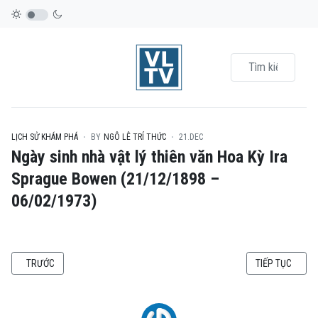
LỊCH SỬ KHÁM PHÁ
BY
NGÔ LÊ TRÍ THỨC
21.DEC
Ngày sinh nhà vật lý thiên văn Hoa Kỳ Ira
Sprague Bowen (21/12/1898 –
06/02/1973)
BÀI VIẾT TRƯỚC: 12/09/1838 - NGÀY SINH NHÀ THIÊN VĂN HỌC ĐỨC GEO
BÀI VIẾT KẾ TI
TRƯỚC
TIẾP TỤC