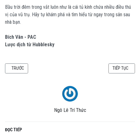
Bầu trời đêm trong vắt luôn như là cái tủ kính chứa nhiều điều thú
vị của vũ trụ. Hãy tự khám phá và tìm hiểu từ ngay trong sân sau
nhà bạn.
Bích Vân - PAC
Lược dịch từ Hubblesky
BÀI VIẾT TRƯỚC: GIÁNG SINH VÀ NĂM MỚI CÓ GÌ?
BÀI VIẾT KẾ TI
TRƯỚC
TIẾP TỤC
Ngô Lê Trí Thức
ĐỌC TIẾP