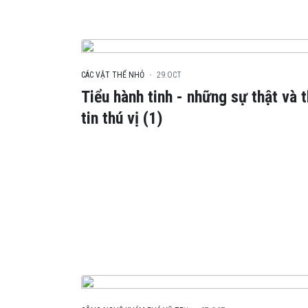
CÁC VẬT THỂ NHỎ
29.OCT
Tiểu hành tinh - những sự thật và 
tin thú vị (1)