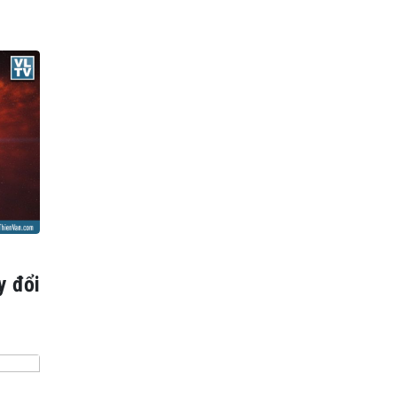
y đổi