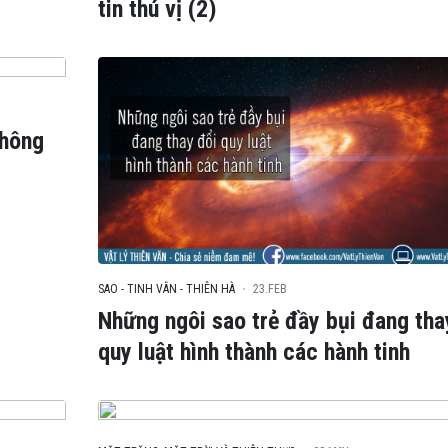
tin thú vị (2)
thông
SAO - TINH VÂN - THIÊN HÀ
23.FEB
Những ngôi sao trẻ đầy bụi đang tha
quy luật hình thành các hành tinh