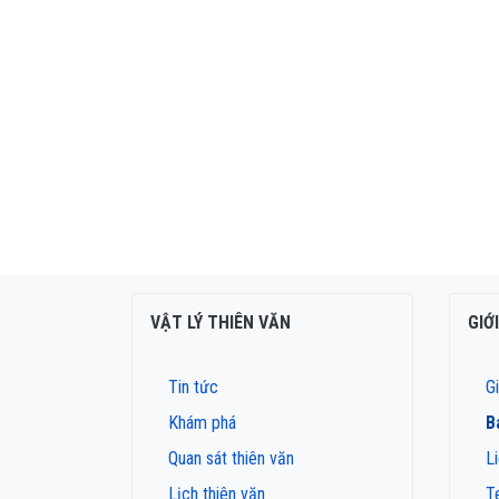
VẬT LÝ THIÊN VĂN
GIỚ
Tin tức
Gi
Khám phá
B
Quan sát thiên văn
L
Lịch thiên văn
T