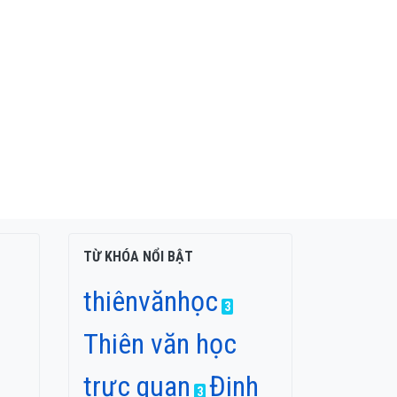
TỪ KHÓA NỔI BẬT
thiênvănhọc
3
Thiên văn học
trực quan
Đinh
3