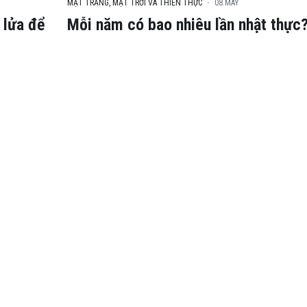
MẶT TRĂNG, MẶT TRỜI VÀ THIÊN THỰC
08.MAY
 lửa để
Mỗi năm có bao nhiêu lần nhật thực