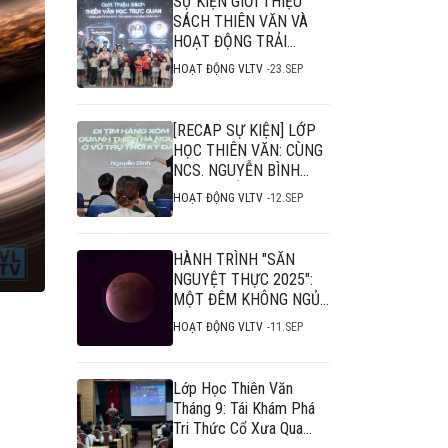
SỰ KIỆN GIỚI THIỆU
SÁCH THIÊN VĂN VÀ
HOẠT ĐỘNG TRẢI
NGHIỆM THIÊN VĂN
HOẠT ĐỘNG VLTV
23.SEP
HỌC
[RECAP SỰ KIỆN] LỚP
HỌC THIÊN VĂN: CÙNG
NCS. NGUYỄN BÌNH
NGƯỢC DÒNG THỜI
HOẠT ĐỘNG VLTV
12.SEP
GIAN, "ĐI TÌM HÀNG
XÓM" CHO CÁC THIÊN
HÀ "BẤT KHẢ THI"
HÀNH TRÌNH "SĂN
NGUYỆT THỰC 2025":
MỘT ĐÊM KHÔNG NGỦ
CHẠM TỚI VŨ TRỤ
HOẠT ĐỘNG VLTV
11.SEP
Lớp Học Thiên Văn
Tháng 9: Tái Khám Phá
Tri Thức Cổ Xưa Qua