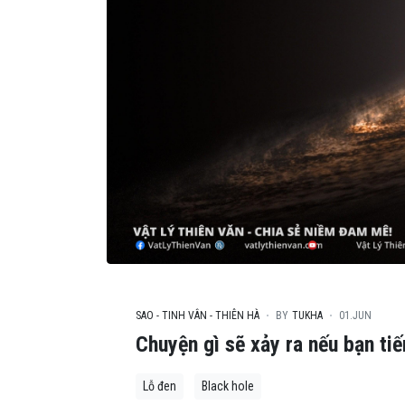
SAO - TINH VÂN - THIÊN HÀ
BY
TUKHA
01.JUN
Chuyện gì sẽ xảy ra nếu bạn ti
Lỗ đen
Black hole