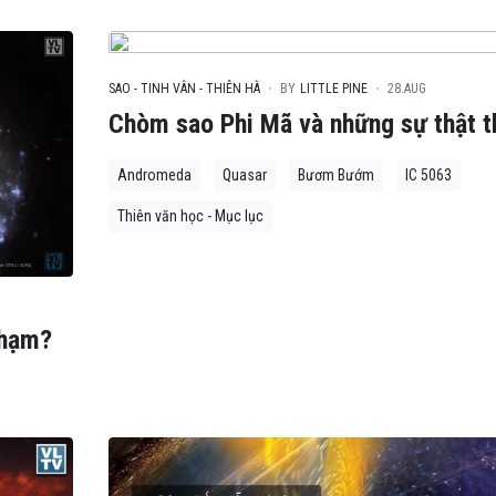
SAO - TINH VÂN - THIÊN HÀ
BY
LITTLE PINE
28.AUG
Chòm sao Phi Mã và những sự thật t
Andromeda
Quasar
Bươm Bướm
IC 5063
Thiên văn học - Mục lục
chạm?