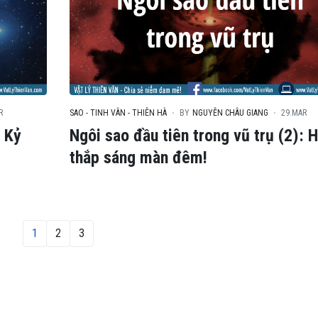
R
SAO - TINH VÂN - THIÊN HÀ
BY
NGUYỄN CHÂU GIANG
29.MAR
: Kỷ
Ngôi sao đầu tiên trong vũ trụ (2): 
thắp sáng màn đêm!
1
2
3