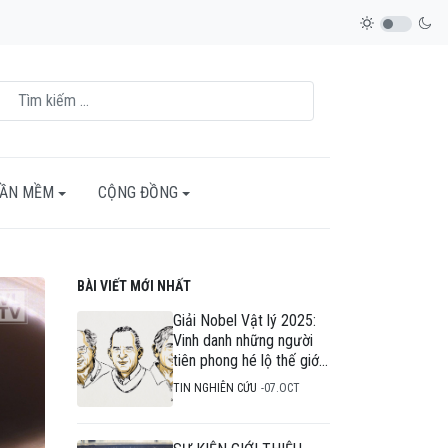
HẦN MỀM
CỘNG ĐỒNG
BÀI VIẾT MỚI NHẤT
Giải Nobel Vật lý 2025:
Vinh danh những người
tiên phong hé lộ thế giới
lượng tử trong mạch
TIN NGHIÊN CỨU
07.OCT
điện