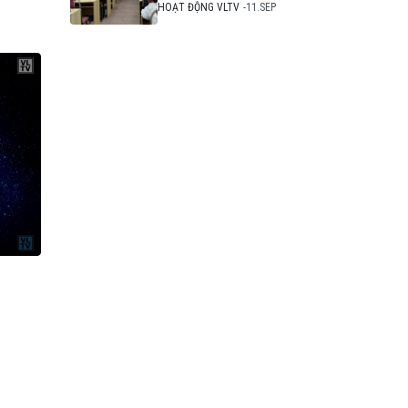
Đồng Hồ Mặt Trời Và
HOẠT ĐỘNG VLTV
11.SEP
Tinh Bàn