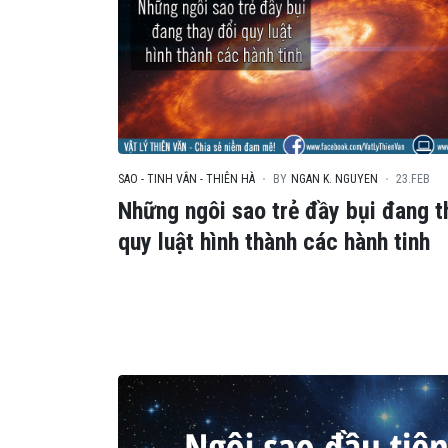
SAO - TINH VÂN - THIÊN HÀ
BY
NGAN K. NGUYEN
23.FEB
Những ngôi sao trẻ đầy bụi đang t
quy luật hình thành các hành tinh