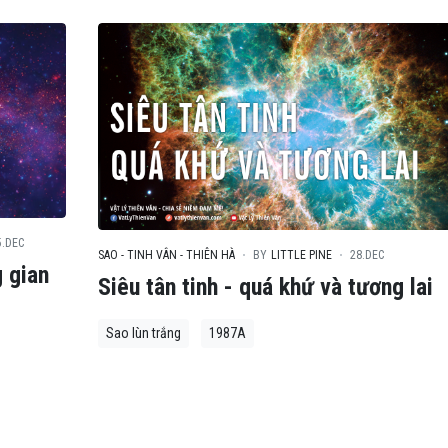
5.DEC
SAO - TINH VÂN - THIÊN HÀ
BY
LITTLE PINE
28.DEC
g gian
Siêu tân tinh - quá khứ và tương lai
Sao lùn trắng
1987A