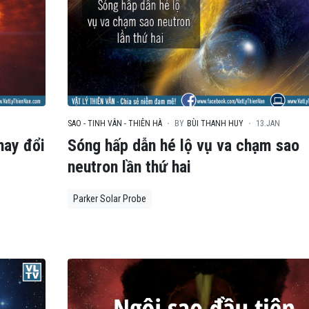
SAO - TINH VÂN - THIÊN HÀ
BY
BÙI THANH HUY
13.JAN
hay đổi
Sóng hấp dẫn hé lộ vụ va chạm sao
neutron lần thứ hai
Parker Solar Probe