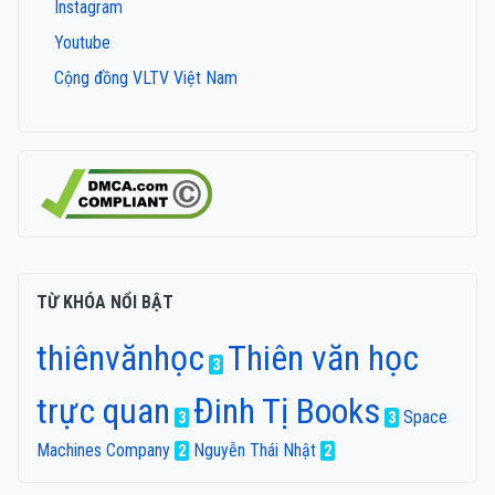
Instagram
Youtube
Cộng đồng VLTV Việt Nam
TỪ KHÓA NỔI BẬT
thiênvănhọc
Thiên văn học
3
trực quan
Đinh Tị Books
Space
3
3
Machines Company
Nguyễn Thái Nhật
2
2