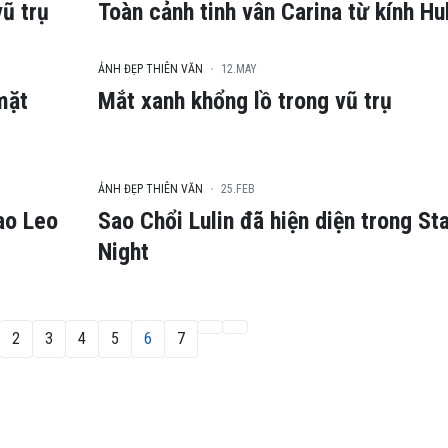
vũ trụ
Toàn cảnh tinh vân Carina từ kính Hu
ẢNH ĐẸP THIÊN VĂN
12.MAY
mặt
Mắt xanh khổng lồ trong vũ trụ
ẢNH ĐẸP THIÊN VĂN
25.FEB
ao Leo
Sao Chổi Lulin đã hiện diện trong St
Night
2
3
4
5
6
7