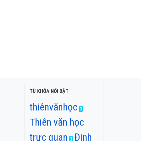
TỪ KHÓA NỔI BẬT
thiênvănhọc
3
Thiên văn học
trực quan
Đinh
3