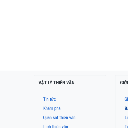
VẬT LÝ THIÊN VĂN
GIỚ
Tin tức
Gi
Khám phá
B
Quan sát thiên văn
L
Lịch thiên văn
T