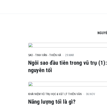
NGUYỄ
SAO - TINH VÂN - THIÊN HÀ
29.MAR
Ngôi sao đầu tiên trong vũ trụ (1)
nguyên tối
KHÁI NIỆM VŨ TRỤ HỌC & VẬT LÝ THIÊN VĂN
06.NOV
Năng lượng tối là gì?