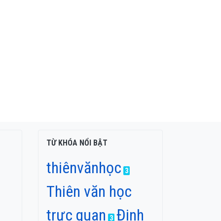
TỪ KHÓA NỔI BẬT
thiênvănhọc
3
Thiên văn học
trực quan
Đinh
3