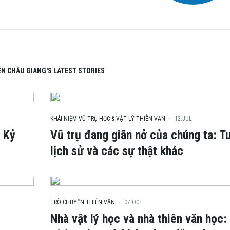
N CHÂU GIANG'S LATEST STORIES
KHÁI NIỆM VŨ TRỤ HỌC & VẬT LÝ THIÊN VĂN
12.JUL
: Kỷ
Vũ trụ đang giãn nở của chúng ta: Tu
lịch sử và các sự thật khác
TRÒ CHUYỆN THIÊN VĂN
07.OCT
Nhà vật lý học và nhà thiên văn học: