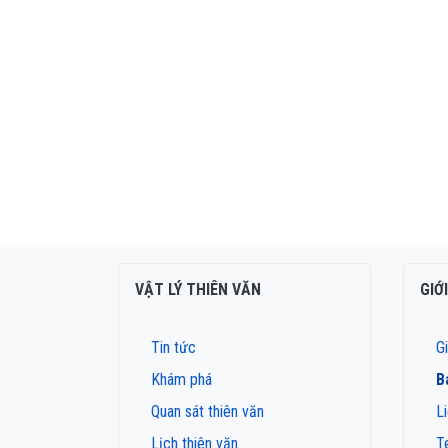
VẬT LÝ THIÊN VĂN
GIỚ
Tin tức
Gi
Khám phá
B
Quan sát thiên văn
L
Lịch thiên văn
T