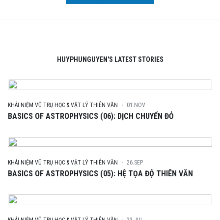
HUYPHUNGUYEN'S LATEST STORIES
KHÁI NIỆM VŨ TRỤ HỌC & VẬT LÝ THIÊN VĂN
01.NOV
BASICS OF ASTROPHYSICS (06): DỊCH CHUYỂN ĐỎ
KHÁI NIỆM VŨ TRỤ HỌC & VẬT LÝ THIÊN VĂN
26.SEP
BASICS OF ASTROPHYSICS (05): HỆ TỌA ĐỘ THIÊN VĂN