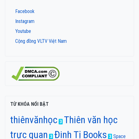
Facebook
Instagram
Youtube
Cộng đồng VLTV Việt Nam
TỪ KHÓA NỔI BẬT
thiênvănhọc
Thiên văn học
3
trực quan
Đinh Tị Books
Space
3
3