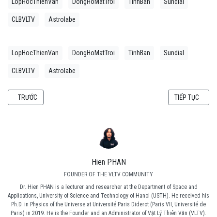
LopHocThienVan
DongHoMatTroi
TinhBan
Sundial
CLBVLTV
Astrolabe
LopHocThienVan
DongHoMatTroi
TinhBan
Sundial
CLBVLTV
Astrolabe
BÀI VIẾT TRƯỚC: HÀNH TRÌNH "SĂN NGUYỆT THỰC 2025": MỘT ĐÊM KHÔNG
BÀI VIẾT KẾ T
TRƯỚC
TIẾP TỤC
Hien PHAN
FOUNDER OF THE VLTV COMMUNITY
Dr. Hien PHAN is a lecturer and researcher at the Department of Space and
Applications, University of Science and Technology of Hanoi (USTH). He received his
Ph.D. in Physics of the Universe at Université Paris Diderot (Paris VII, Université de
Paris) in 2019. He is the Founder and an Administrator of Vật Lý Thiên Văn (VLTV).