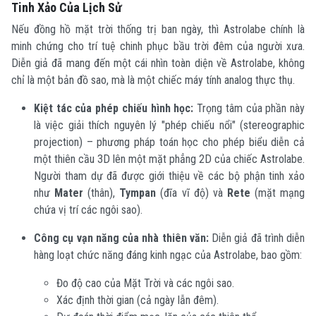
Tinh Xảo Của Lịch Sử
Nếu đồng hồ mặt trời thống trị ban ngày, thì Astrolabe chính là
minh chứng cho trí tuệ chinh phục bầu trời đêm của người xưa.
Diễn giả đã mang đến một cái nhìn toàn diện về Astrolabe, không
chỉ là một bản đồ sao, mà là một chiếc máy tính analog thực thụ.
Kiệt tác của phép chiếu hình học:
Trọng tâm của phần này
là việc giải thích nguyên lý "phép chiếu nổi" (stereographic
projection) – phương pháp toán học cho phép biểu diễn cả
một thiên cầu 3D lên một mặt phẳng 2D của chiếc Astrolabe.
Người tham dự đã được giới thiệu về các bộ phận tinh xảo
như
Mater
(thân),
Tympan
(đĩa vĩ độ) và
Rete
(mặt mạng
chứa vị trí các ngôi sao).
Công cụ vạn năng của nhà thiên văn:
Diễn giả đã trình diễn
hàng loạt chức năng đáng kinh ngạc của Astrolabe, bao gồm:
Đo độ cao của Mặt Trời và các ngôi sao.
Xác định thời gian (cả ngày lẫn đêm).