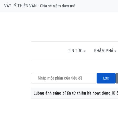
VẬT LÝ THIÊN VĂN - Chia sẻ niềm đam mê
TIN TỨC
KHÁM PHÁ
Nhập một phần của tiêu đề
LỌC
Tiêu đề
Luồng ánh sáng bí ẩn từ thiên hà hoạt động IC 