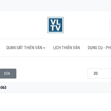
QUAN SÁT THIÊN VĂN
LỊCH THIÊN VĂN
DỤNG CỤ - P
Hiển thị #
XÓA
5063