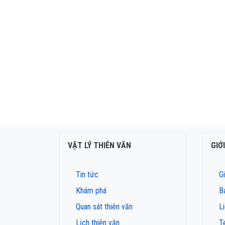
VẬT LÝ THIÊN VĂN
GIỚ
Tin tức
Gi
Khám phá
B
Quan sát thiên văn
L
Lịch thiên văn
T