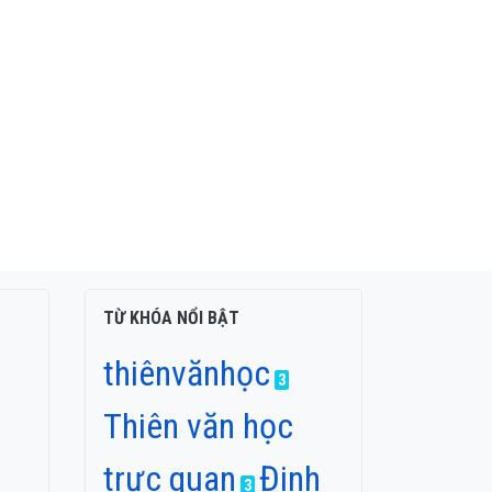
TỪ KHÓA NỔI BẬT
thiênvănhọc
3
Thiên văn học
trực quan
Đinh
3