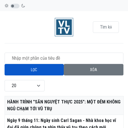
Nhập một phần của tiêu đề
LỌC
XÓA
Hiển thị #
Tiêu đề
HÀNH TRÌNH "SĂN NGUYỆT THỰC 2025": MỘT ĐÊM KHÔNG
NGỦ CHẠM TỚI VŨ TRỤ
Ngày 9 tháng 11: Ngày sinh Carl Sagan - Nhà khoa học vĩ
đại đã giúp chúng ta nhìn thấy vũ trụ theo cách mới