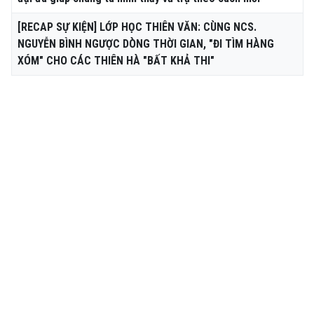
[RECAP SỰ KIỆN] LỚP HỌC THIÊN VĂN: CÙNG NCS.
NGUYỄN BÌNH NGƯỢC DÒNG THỜI GIAN, "ĐI TÌM HÀNG
XÓM" CHO CÁC THIÊN HÀ "BẤT KHẢ THI"