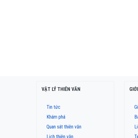
VẬT LÝ THIÊN VĂN
GIỚ
Tin tức
Gi
Khám phá
B
Quan sát thiên văn
L
Lịch thiên văn
T