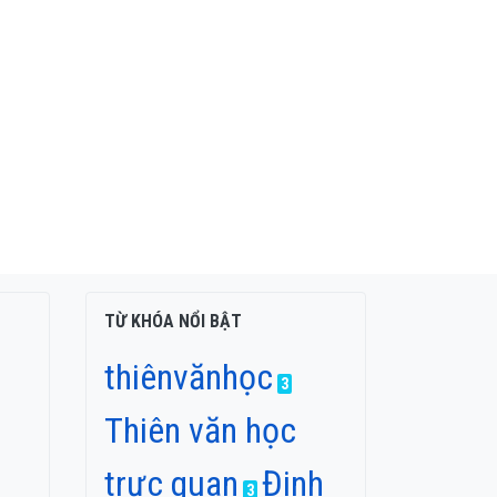
TỪ KHÓA NỔI BẬT
thiênvănhọc
3
Thiên văn học
trực quan
Đinh
3