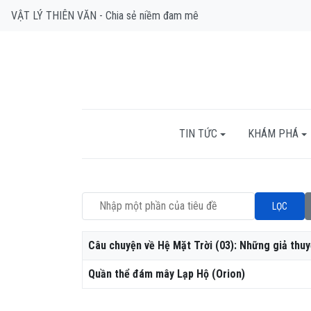
VẬT LÝ THIÊN VĂN - Chia sẻ niềm đam mê
TIN TỨC
KHÁM PHÁ
Nhập một phần của tiêu đề
LỌC
Tiêu đề
Câu chuyện về Hệ Mặt Trời (03): Những giả thuy
Quần thể đám mây Lạp Hộ (Orion)