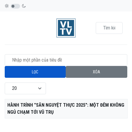
Nhập một phần của tiêu đề
LỌC
XÓA
Hiển thị #
Tiêu đề
HÀNH TRÌNH "SĂN NGUYỆT THỰC 2025": MỘT ĐÊM KHÔNG
NGỦ CHẠM TỚI VŨ TRỤ