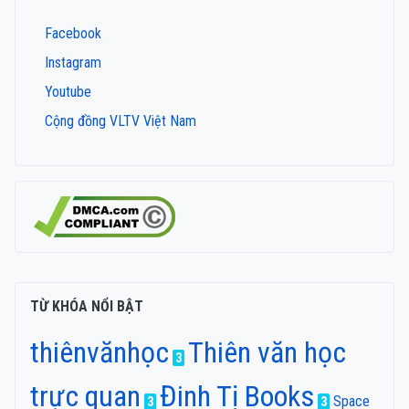
Facebook
Instagram
Youtube
Cộng đồng VLTV Việt Nam
TỪ KHÓA NỔI BẬT
thiênvănhọc
Thiên văn học
3
trực quan
Đinh Tị Books
Space
3
3