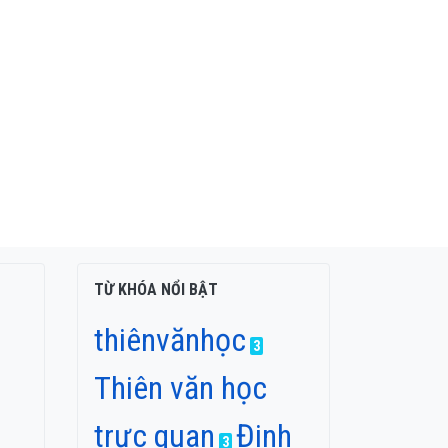
TỪ KHÓA NỔI BẬT
thiênvănhọc
3
Thiên văn học
trực quan
Đinh
3