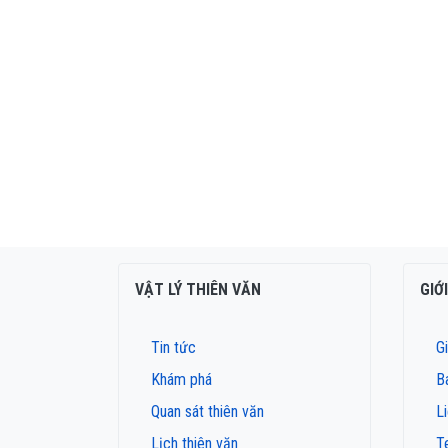
VẬT LÝ THIÊN VĂN
GIỚ
Tin tức
Gi
Khám phá
B
Quan sát thiên văn
L
Lịch thiên văn
T