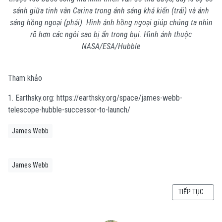
sánh giữa tinh vân Carina trong ánh sáng khả kiến (trái) và ánh
sáng hồng ngoại (phải). Hình ảnh hồng ngoại giúp chúng ta nhìn
rõ hơn các ngôi sao bị ẩn trong bụi. Hình ảnh thuộc
NASA/ESA/Hubble
Tham khảo
1. Earthsky.org: https://earthsky.org/space/james-webb-
telescope-hubble-successor-to-launch/
James Webb
James Webb
BÀI VIẾT KẾ TI
TIẾP TỤC