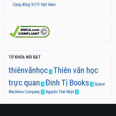
Cộng đồng VLTV Việt Nam
TỪ KHÓA NỔI BẬT
thiênvănhọc
Thiên văn học
3
trực quan
Đinh Tị Books
Space
3
3
Machines Company
Nguyễn Thái Nhật
2
2