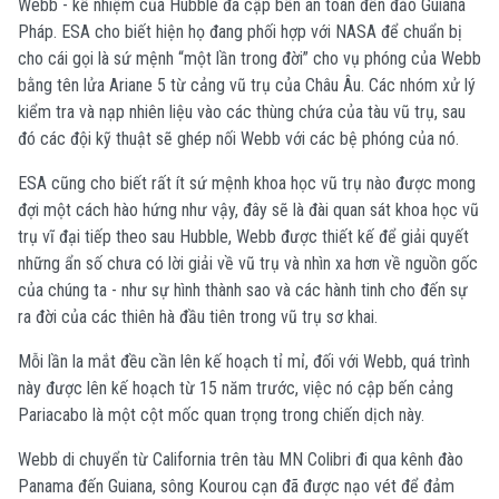
Webb - kế nhiệm của Hubble đã cập bến an toàn đến đảo Guiana
Pháp.
ESA cho biết hiện họ đang phối hợp với NASA để chuẩn bị
cho cái gọi là sứ mệnh “một lần trong đời” cho vụ phóng của Webb
bằng tên lửa Ariane 5 từ cảng vũ trụ của Châu Âu. Các nhóm xử lý
kiểm tra và nạp nhiên liệu vào các thùng chứa của tàu vũ trụ, sau
đó các đội kỹ thuật sẽ ghép nối Webb với các bệ phóng của nó.
ESA cũng cho biết rất ít sứ mệnh khoa học vũ trụ nào được mong
đợi một cách hào hứng như vậy, đây sẽ là đài quan sát khoa học vũ
trụ vĩ đại tiếp theo sau Hubble, Webb được thiết kế để giải quyết
những ẩn số chưa có lời giải về vũ trụ và nhìn xa hơn về nguồn gốc
của chúng ta - như sự hình thành sao và các hành tinh cho đến sự
ra đời của các thiên hà đầu tiên trong vũ trụ sơ khai.
Mỗi lần la mắt đều cần lên kế hoạch tỉ mỉ, đối với Webb, quá trình
này được lên kế hoạch từ 15 năm trước, việc nó cập bến cảng
Pariacabo là một cột mốc quan trọng trong chiến dịch này.
Webb di chuyển từ California trên tàu MN Colibri đi qua kênh đào
Panama đến Guiana, sông Kourou cạn đã được nạo vét để đảm