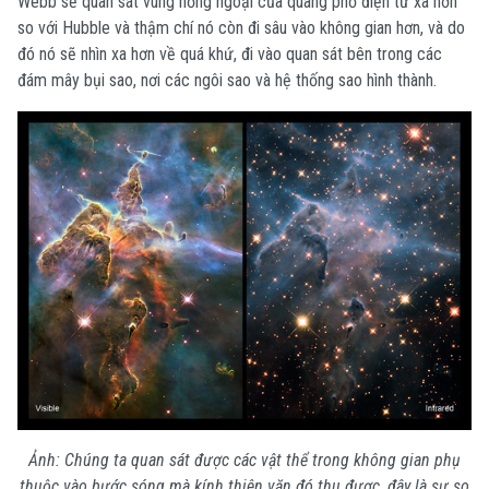
Webb sẽ quan sát vùng hồng ngoại của quang phổ điện từ xa hơn
so với Hubble và thậm chí nó còn đi sâu vào không gian hơn, và do
đó nó sẽ nhìn xa hơn về quá khứ, đi vào quan sát bên trong các
đám mây bụi sao, nơi các ngôi sao và hệ thống sao hình thành.
Ảnh: Chúng ta quan sát được các vật thể trong không gian phụ
thuộc vào bước sóng mà kính thiên văn đó thu được, đây là sự so