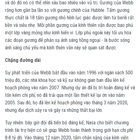
và dó đó nó có thể nhìn sâu bao nhiêu vào vũ trị. Gương của Webb
rộng hơn gần ba lần so với gương chính của Hubble. Tấm gương
thực chất là 18 tấm gương nhỏ hình lục giác được làm từ berili rất
bền và siêu nhẹ. Mỗi phần gương của kính thiên văn được bao phủ
một lớp vàng mỏng như kính hiển vi. Lớp phủ ngoài này tối ưu hóa
các đoạn gương để phản xạ ánh sáng hồng ngoại - là bước sóng
ánh sáng chủ yếu mà kính thiên văn này sẽ quan sát được.
Chặng đường dài
Sự phát triển của Webb bắt đầu vào năm 1996 với ngân sách 500
triệu đô, các nhà khoa học và kỹ sư không gian ban đầu lên kế
hoạch phóng vào năm 2007. Nhưng dự án đã bị trì hoãn đáng kể và
tốn kém chi phí, nó đã trải qua một lần thiết kế lại ớn vào năm
2005. Sau đó, họ đã lên kế hoạch phóng vào tháng 3 năm 2020,
nhưng đại dịch xảy ra và gây ra những thất bại lớn.
Tuy nhiên. bây giờ đội đã tiến bộ đáng kể, Nasa cho biết chương
trình tài trợ hiện có sẽ giúp Webb hoàn thành trong giới hạn chi phí
8.8 tỷ đô. Vào tháng 12 năm 2020, tấm chắn nắng của kính viễn