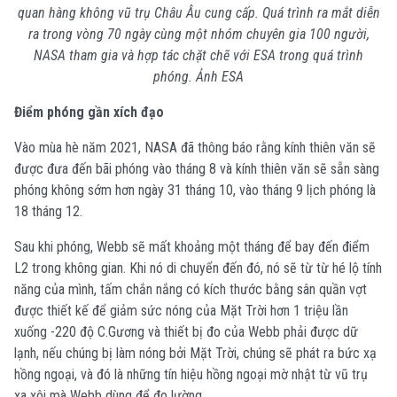
quan hàng không vũ trụ Châu Âu cung cấp. Quá trình ra mắt diễn
ra trong vòng 70 ngày cùng một nhóm chuyên gia 100 người,
NASA tham gia và hợp tác chặt chẽ với ESA trong quá trình
phóng. Ảnh ESA
Điểm phóng gần xích đạo
Vào mùa hè năm 2021, NASA đã thông báo rằng kính thiên văn sẽ
được đưa đến bãi phóng vào tháng 8 và kính thiên văn sẽ sẵn sàng
phóng không sớm hơn ngày 31 tháng 10, vào tháng 9 lịch phóng là
18 tháng 12.
Sau khi phóng, Webb sẽ mất khoảng một tháng để bay đến điểm
L2 trong không gian. Khi nó di chuyển đến đó, nó sẽ từ từ hé lộ tính
năng của mình, tấm chắn nắng có kích thước bằng sân quần vợt
được thiết kế để giảm sức nóng của Mặt Trời hơn 1 triệu lần
xuống -220 độ C.Gương và thiết bị đo của Webb phải được dữ
lạnh, nếu chúng bị làm nóng bởi Mặt Trời, chúng sẽ phát ra bức xạ
hồng ngoại, và đó là những tín hiệu hồng ngoại mờ nhật từ vũ trụ
xa xôi mà Webb dùng để đo lường.