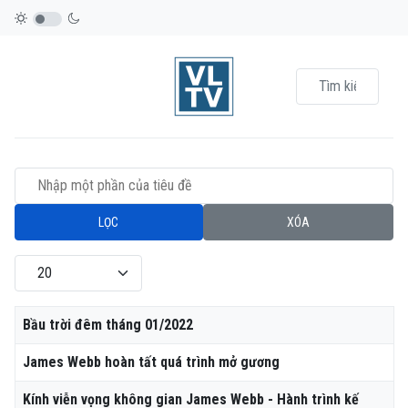
Nhập một phần của tiêu đề
LỌC
XÓA
Hiển thị #
Tiêu đề
Bầu trời đêm tháng 01/2022
James Webb hoàn tất quá trình mở gương
Kính viễn vọng không gian James Webb - Hành trình kế