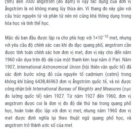
(tím) đến 7000 ångström (đỏ đậm) vì vậy tác dụng của đơn vị
ångström là nó không mang lũy thừa âm. Vì thang đo này gần với
cấu trúc nguyên tử và phân tử nên nó cũng khá thông dụng trong
hóa học và tinh thể học.
−10
Mặc dù ban đầu được lập ra cho phù hợp với 1×10
met, nhưng
với yêu cầu độ chính xác cao khi đo đạc quang phổ, angstrom cần
được tính toán chính xác hơn đơn vị met, đơn vị này cho đến năm
1960 vẫn dựa trên độ dài của một thanh kim loại nằm ở Pari. Năm
1907,
International Astronomical Union
(hội thiên văn quốc tế) đã
xác định bước sóng đỏ của nguyên tố cadmium (catmi) trong
không khí bằng 6438,46963 đơn vị ångström quốc tế, và nó được
công nhận bởi
International Bureau of Weights and Measures
(cục
đo lường quốc tế) năm 1927. Từ năm 1927 đến 1960, đơn vị
angstrom được coi là đơn vị đo độ dài thứ hai trong quang phổ
học, hoàn toàn độc lập với đơn vị met, nhưng năm 1960 đơn vị
met được định nghĩa lại theo thuật ngữ quang phổ học, và
angstrom trở thành ước số của met.