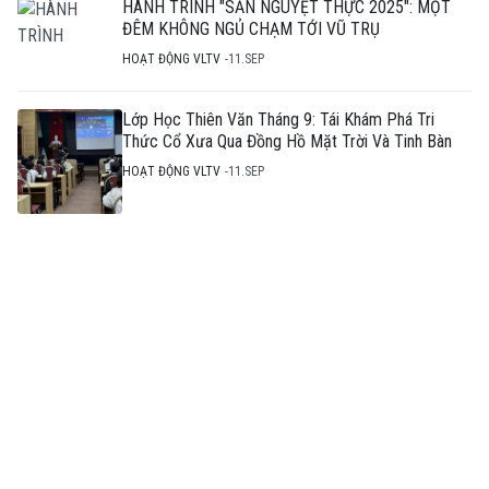
HÀNH TRÌNH "SĂN NGUYỆT THỰC 2025": MỘT
ĐÊM KHÔNG NGỦ CHẠM TỚI VŨ TRỤ
HOẠT ĐỘNG VLTV
11.SEP
Lớp Học Thiên Văn Tháng 9: Tái Khám Phá Tri
Thức Cổ Xưa Qua Đồng Hồ Mặt Trời Và Tinh Bàn
HOẠT ĐỘNG VLTV
11.SEP