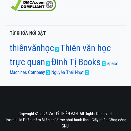
TỪ KHÓA NỔI BẬT
thiênvănhọc
Thiên văn học
3
trực quan
Đinh Tị Books
Space
3
3
Machines Company
Nguyễn Thái Nhật
2
2
Copyright © 2026 VẬT LÝ THIÊN VĂN. All Rights Reserved.
Joomla!
là Phần mềm Miễn phí được phát hành theo
Giấy phép Công cộng
GNU.