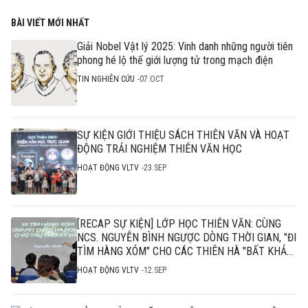
BÀI VIẾT MỚI NHẤT
Giải Nobel Vật lý 2025: Vinh danh những người tiên
phong hé lộ thế giới lượng tử trong mạch điện
TIN NGHIÊN CỨU
07.OCT
SỰ KIỆN GIỚI THIỆU SÁCH THIÊN VĂN VÀ HOẠT
ĐỘNG TRẢI NGHIỆM THIÊN VĂN HỌC
HOẠT ĐỘNG VLTV
23.SEP
[RECAP SỰ KIỆN] LỚP HỌC THIÊN VĂN: CÙNG
NCS. NGUYỄN BÌNH NGƯỢC DÒNG THỜI GIAN, "ĐI
TÌM HÀNG XÓM" CHO CÁC THIÊN HÀ "BẤT KHẢ
THI"
HOẠT ĐỘNG VLTV
12.SEP