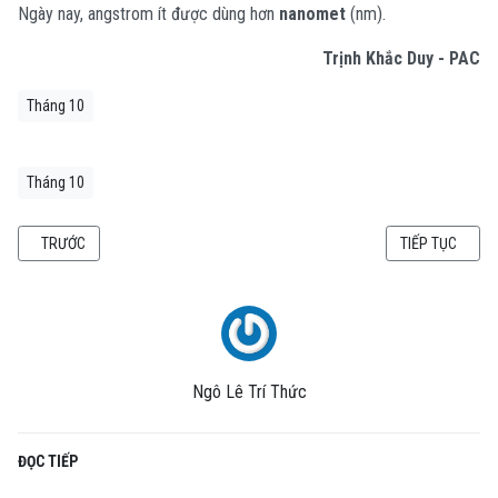
Ngày nay, angstrom ít được dùng hơn
nanomet
(nm).
Trịnh Khắc Duy - PAC
Tháng 10
Tháng 10
BÀI VIẾT TRƯỚC: PHẢN VẬT CHẤT LÀ GÌ?
BÀI VIẾT KẾ TI
TRƯỚC
TIẾP TỤC
Ngô Lê Trí Thức
ĐỌC TIẾP