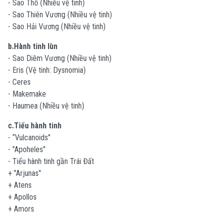
- Sao Thổ (Nhiều vệ tinh)
- Sao Thiên Vương (Nhiều vệ tinh)
- Sao Hải Vương (Nhiều vệ tinh)
b.Hành tinh lùn
- Sao Diêm Vương (Nhiều vệ tinh)
- Eris (Vệ tinh: Dysnomia)
- Ceres
- Makemake
- Haumea (Nhiều vệ tinh)
c.Tiểu hành tinh
- “Vulcanoids"
- "Apoheles"
- Tiểu hành tinh gần Trái Đất
+ "Arjunas"
+ Atens
+ Apollos
+ Amors