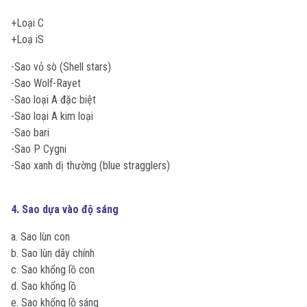
+Loại C
+Loạ iS
-Sao vỏ sò (Shell stars)
-Sao Wolf-Rayet
-Sao loại A đặc biệt
-Sao loại A kim loại
-Sao bari
-Sao P Cygni
-Sao xanh dị thường (blue stragglers)
4. Sao dựa vào độ sáng
a. Sao lùn con
b. Sao lùn dãy chính
c. Sao khổng lồ con
d. Sao khổng lồ
e. Sao khổng lồ sáng