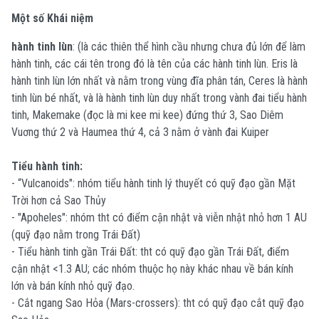
Một số Khái niệm
hành tinh lùn
: (là các thiên thể hình cầu nhưng chưa đủ lớn để làm
hành tinh, các cái tên trong đó là tên của các hành tinh lùn. Eris là
hành tinh lùn lớn nhất và nằm trong vùng đĩa phân tán, Ceres là hành
tinh lùn bé nhất, và là hành tinh lùn duy nhất trong vành đai tiểu hành
tinh, Makemake (đọc là mi kee mi kee) đứng thứ 3, Sao Diêm
Vuơng thứ 2 và Haumea thứ 4, cả 3 nằm ở vành đai Kuiper
Tiểu hành tinh:
- “Vulcanoids": nhóm tiểu hành tinh lý thuyết có quỹ đạo gần Mặt
Trời hơn cả Sao Thủy
- "Apoheles": nhóm tht có điểm cận nhật và viễn nhật nhỏ hơn 1 AU
(quỹ đạo nằm trong Trái Đất)
- Tiểu hành tinh gần Trái Đất: tht có quỹ đạo gần Trái Đất, điểm
cận nhật <1.3 AU; các nhóm thuộc họ này khác nhau về bán kính
lớn và bán kính nhỏ quỹ đạo.
- Cắt ngang Sao Hỏa (Mars-crossers): tht có quỹ đạo cắt quỹ đạo