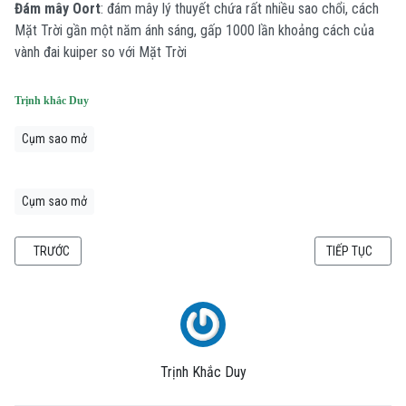
Đám mây Oort
: đám mây lý thuyết chứa rất nhiều sao chổi, cách
Mặt Trời gần một năm ánh sáng, gấp 1000 lần khoảng cách của
vành đai kuiper so với Mặt Trời
Trịnh khắc Duy
Cụm sao mở
Cụm sao mở
BÀI VIẾT TRƯỚC: THUYẾT BIG BANG LÀ GÌ? (CÁCH ĐƠN GIẢN NHẤT ĐỂ HIỂU 
BÀI VIẾT KẾ TI
TRƯỚC
TIẾP TỤC
Trịnh Khắc Duy