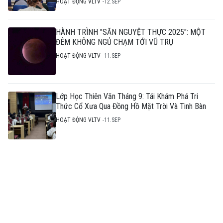
HOẠT ĐỘNG VLTV
12.SEP
HÀNH TRÌNH "SĂN NGUYỆT THỰC 2025": MỘT
ĐÊM KHÔNG NGỦ CHẠM TỚI VŨ TRỤ
HOẠT ĐỘNG VLTV
11.SEP
Lớp Học Thiên Văn Tháng 9: Tái Khám Phá Tri
Thức Cổ Xưa Qua Đồng Hồ Mặt Trời Và Tinh Bàn
HOẠT ĐỘNG VLTV
11.SEP