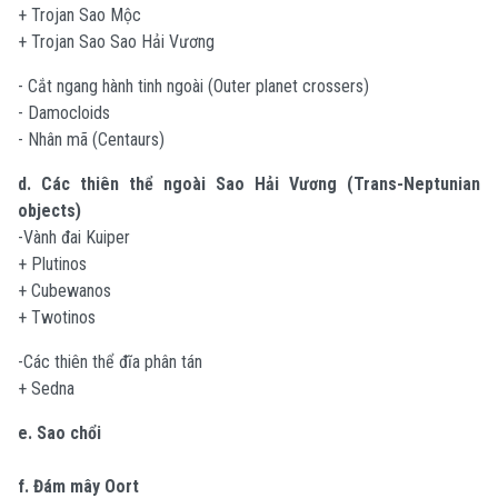
+ Trojan Sao Mộc
+ Trojan Sao Sao Hải Vương
- Cắt ngang hành tinh ngoài (Outer planet crossers)
- Damocloids
- Nhân mã (Centaurs)
d. Các thiên thể ngoài Sao Hải Vương (Trans-Neptunian
objects)
-Vành đai Kuiper
+ Plutinos
+ Cubewanos
+ Twotinos
-Các thiên thể đĩa phân tán
+ Sedna
e. Sao chổi
f. Đám mây Oort