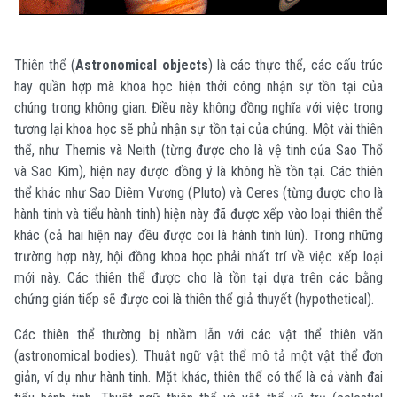
Thiên thể (
Astronomical objects
) là các thực thể, các cấu trúc
hay quần hợp mà khoa học hiện thởi công nhận sự tồn tại của
chúng trong không gian. Điều này không đồng nghĩa với việc trong
tương lại khoa học sẽ phủ nhận sự tồn tại của chúng. Một vài thiên
thể, như Themis và Neith (từng được cho là vệ tinh của Sao Thổ
và Sao Kim), hiện nay được đồng ‎ý là không hề tồn tại. Các thiên
thể khác như Sao Diêm Vương (Pluto) và Ceres (từng được cho là
hành tinh và tiểu hành tinh) hiện này đã được xếp vào loại thiên thể
khác (cả hai hiện nay đều được coi là hành tinh lùn). Trong những
trường hợp này, hội đồng khoa học phải nhất trí về việc xếp loại
mới này. Các thiên thể được cho là tồn tại dựa trên các bằng
chứng gián tiếp sẽ được coi là thiên thể giả thuyết (hypothetical).
Các thiên thể thường bị nhầm lẫn với các vật thể thiên văn
(astronomical bodies). Thuật ngữ vật thể mô tả một vật thể đơn
giản, ví dụ như hành tinh. Mặt khác, thiên thể có thể là cả vành đai