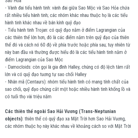
Sao Hỏa
- Vành đai tiểu hành tinh: vành đai giữa Sao Mộc và Sao Hỏa chứa
rất nhiều tiểu hành tinh; các nhóm khác nhau thuộc họ là các tiểu
hành tinh khác nhau về bán kính quỹ đạo
- Tiểu hành tinh Trojan: có quỹ đạo nằm ở điểm Lagrangian của
các thiên thể lớn hơn, đó là các điểm nằm trên quỹ đạo của thiên
thể đó và cách nó 60 độ về phía trước hoặc phía sau; tuy nhiên từ
này ban đầu và thường được hiểu đó là các tiểu hành tinh nằm ở
điểm Lagrangian của Sao Mộc
- Damocloids: còn gọi là gia đình Halley, chúng có độ lệch tâm rất
lớn và có quỹ đạo tuơng tự sao chổi Halley
- Nhân mã (Centaurs): nhóm tiểu hành tinh có mang tính chất của
sao chổi, quỹ đạo chúng cắt một hoặc nhiều hành tinh khổng lồ và
có tuổi thọ vài triệu năm
Các thiên thể ngoài Sao Hải Vương (Trans-Neptunian
objects)
: thiên thể có quỹ đạo xa Mặt Trời hơn Sao Hải Vuơng,
các nhóm thuộc họ này khác nhau về khoảng cách so với Mặt Trời