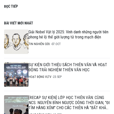
ĐỌC TIẾP
BÀI VIẾT MỚI NHẤT
Giải Nobel Vật lý 2025: Vinh danh những người tiên
phong hé lộ thế giới lượng tử trong mạch điện
TIN NGHIÊN CỨU
07.OCT
SỰ KIỆN GIỚI THIỆU SÁCH THIÊN VĂN VÀ HOẠT
ĐỘNG TRẢI NGHIỆM THIÊN VĂN HỌC
HOẠT ĐỘNG VLTV
23.SEP
[RECAP SỰ KIỆN] LỚP HỌC THIÊN VĂN: CÙNG
NCS. NGUYỄN BÌNH NGƯỢC DÒNG THỜI GIAN, "ĐI
TÌM HÀNG XÓM" CHO CÁC THIÊN HÀ "BẤT KHẢ
THI"