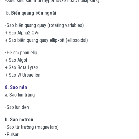
*Siêu siêu sao mới (hypernovae hoặc collapsars)
b. Biến quang bên ngoài
-Sao biến quang quay (rotating variables)
+ Sao Alpha2 CVn
+ Sao biến quang quay ellipxoit (ellipsoidal)
-Hệ nhị phân elip
+ Sao Algol
+ Sao Beta Lyrae
+ Sao W Ursae lớn
8. Sao nén
a. Sao lùn trắng
-Sao lùn đen
b. Sao nơtron
-Sao từ trường (magnetars)
-Pulsar