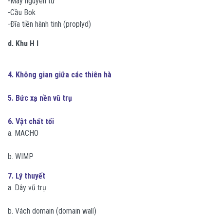
-Mây nguyên tử
-Cầu Bok
-Đĩa tiền hành tinh (proplyd)
d. Khu H I
4. Không gian giữa các thiên hà
5. Bức xạ nền vũ trụ
6. Vật chất tối
a. MACHO
b. WIMP
7. L‎‎ý thuyết
a. Dây vũ trụ
b. Vách domain (domain wall)