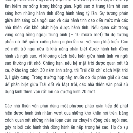
tìm kiếm sự sống trong không gian. Ngôi sao ở trung tâm hệ sao
sáng hơn những hành tinh đồng hành hàng tỷ lần. Sự tương phản
giữa ánh sáng của ngôi sao và của hành tinh cao đến mức mà các
nhà thiên văn khó phát hiện được hành tinh. Nếu quan sát trong
vùng sóng hồng ngoại trung bình (~ 10 micro met) thì độ tương
phản có thể giảm xuống hàng nghìn lần so với vùng khả kiến. Còn
có một trở ngại nữa là khả năng phân biệt được hành tinh đồng
hành và ngôi sao, vì khoảng cách biểu kiến giữa hành tinh và ngôi
sao thường rất nhỏ. Chẳng hạn, nếu hệ mặt trời được quan sát từ
xa, ở khoảng cách 30 năm ánh sáng, thì Trái đất chỉ cách Mặt trời
0,1 giây cung. Trong trường hợp này, muốn có độ phân giải đủ cao
để phân biệt giữa Trái đất và Mặt trời, các nhà thiên văn phải sử
dụng kính thiên văn rất lớn có đường kính 20 met.
Các nhà thiên văn phải dùng một phương pháp gián tiếp để phát
hiện được hành tinh nhằm vượt qua những khó khăn nói trên, bằng
cách quan sát những nhiễu loạn của sự chuyển động của ngôi sao,
gây ra bởi các hành tinh đồng hành ẩn nấp trong hệ sao. Họ đo sự