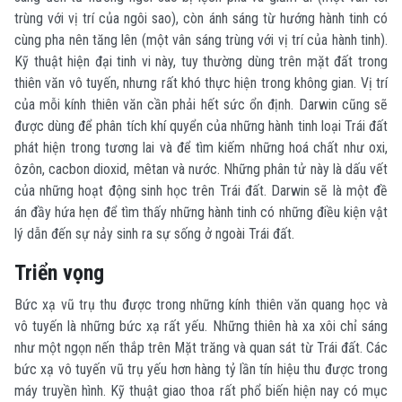
trùng với vị trí của ngôi sao), còn ánh sáng từ hướng hành tinh có
cùng pha nên tăng lên (một vân sáng trùng với vị trí của hành tinh).
Kỹ thuật hiện đại tinh vi này, tuy thường dùng trên mặt đất trong
thiên văn vô tuyến, nhưng rất khó thực hiện trong không gian. Vị trí
của mỗi kính thiên văn cần phải hết sức ổn định. Darwin cũng sẽ
được dùng để phân tích khí quyển của những hành tinh loại Trái đất
phát hiện trong tương lai và để tìm kiếm những hoá chất như oxi,
ôzôn, cacbon dioxid, mêtan và nước. Những phân tử này là dấu vết
của những hoạt động sinh học trên Trái đất. Darwin sẽ là một đề
án đầy hứa hẹn để tìm thấy những hành tinh có những điều kiện vật
lý dẫn đến sự nảy sinh ra sự sống ở ngoài Trái đất.
Triển vọng
Bức xạ vũ trụ thu được trong những kính thiên văn quang học và
vô tuyến là những bức xạ rất yếu. Những thiên hà xa xôi chỉ sáng
như một ngọn nến thắp trên Mặt trăng và quan sát từ Trái đất. Các
bức xạ vô tuyến vũ trụ yếu hơn hàng tỷ lần tín hiệu thu được trong
máy truyền hình. Kỹ thuật giao thoa rất phổ biến hiện nay có mục