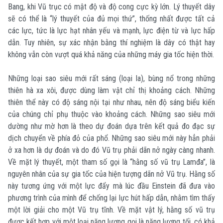
Bang, khi Vũ trục có mật độ và độ cong cực kỳ lớn. Lý thuyết dây
sẽ có thể là “lý thuyết của đủ mọi thứ”, thống nhất được tất cả
các lực, tức là lực hạt nhân yếu và mạnh, lực điện từ và lực hấp
dẫn. Tuy nhiên, sự xác nhận bằng thí nghiệm là dây có thật hay
không vẫn còn vượt quá khả năng của những máy gia tốc hiện thời.
Những loại sao siêu mới rất sáng (loại Ia), bùng nổ trong những
thiên hà xa xôi, được dùng làm vật chỉ thị khoảng cách. Những
thiên thể này có độ sáng nội tại như nhau, nên độ sáng biểu kiến
của chúng chỉ phụ thuộc vào khoảng cách. Những sao siêu mới
dường như mờ hơn là theo dự đoán dựa trên kết quả đo đạc sự
dịch chuyển về phía đỏ của phổ. Những sao siêu mới này hẳn phải
ở xa hơn là dự đoán và do đó Vũ trụ phải dãn nở ngày càng nhanh.
Về mặt lý thuyết, một tham số gọi là “hằng số vũ trụ Lamđa”, là
nguyên nhân của sự gia tốc của hiện tượng dãn nở Vũ trụ. Hằng số
này tương ứng với một lực đẩy mà lúc đầu Einstein đã đưa vào
phương trình của mình để chống lại lực hút hấp dẫn, nhằm tìm thấy
một lời giải cho một Vũ trụ tĩnh. Về mặt vật lý, hằng số vũ trụ
được kết hợp với một loại năng lượng gọi là năng lượng tối, có khả