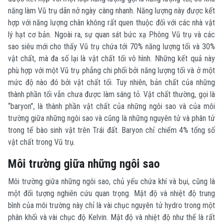
năng làm Vũ trụ dãn nở ngày càng nhanh. Năng lượng này được kết
hợp với năng lượng chân không rất quen thuộc đối với các nhà vật
lý hạt cơ bản. Ngoài ra, sự quan sát bức xạ Phông Vũ trụ và các
sao siêu mới cho thấy Vũ trụ chứa tới 70% năng lượng tối và 30%
vật chất, mà đa số lại là vật chất tối vô hình. Những kết quả này
phù hợp với một Vũ trụ phẳng chi phối bởi năng lượng tối và ở một
mức độ nào đó bởi vật chất tối. Tuy nhiên, bản chất của những
thành phần tối vẫn chưa được làm sáng tỏ. Vật chất thường, gọi là
“baryon”, là thành phần vật chất của những ngôi sao và của môi
trường giữa những ngôi sao và cũng là những nguyên tử và phân tử
trong tế bào sinh vật trên Trái đất. Baryon chỉ chiếm 4% tổng số
vật chất trong Vũ trụ.
Môi trường giữa những ngôi sao
Môi trường giữa những ngôi sao, chủ yếu chứa khí và bụi, cũng là
một đối tượng nghiên cứu quan trọng. Mật độ và nhiệt độ trung
bình của môi trường này chỉ là vài chục nguyên tử hydro trong một
phân khối và vài chục độ Kelvin. Mật độ và nhiệt độ như thế là rất