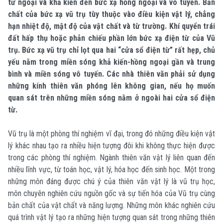
tử ngoại và khả kiến đến bức xạ hồng ngoại và vô tuyến. Bản
chất của bức xạ vũ trụ tùy thuộc vào điều kiện vật lý, chẳng
hạn nhiệt độ, mật độ của vật chất và từ trường. Khí quyển trái
đất hấp thụ hoặc phản chiếu phần lớn bức xạ điện từ của Vũ
trụ. Bức xạ vũ trụ chỉ lọt qua hai “cửa sổ điện từ” rất hẹp, chủ
yếu nằm trong miền sóng khả kiến-hồng ngoại gần và trung
bình và miền sóng vô tuyến. Các nhà thiên văn phải sử dụng
những kính thiên văn phóng lên không gian, nếu họ muốn
quan sát trên những miền sóng nằm ở ngoài hai cửa sổ điện
từ.
Vũ trụ là một phòng thí nghiệm vĩ đại, trong đó những điều kiện vật
lý khác nhau tạo ra nhiều hiện tượng đôi khi không thực hiện được
trong các phòng thí nghiệm. Ngành thiên văn vật lý liên quan đến
nhiều lĩnh vực, từ toán học, vật lý, hóa học đến sinh học. Một trong
những môn đáng được chú ý của thiên văn vật lý là vũ trụ học,
môn chuyên nghiên cứu nguồn gốc và sự tiến hóa của Vũ trụ cùng
bản chất của vật chất và năng lượng. Những môn khác nghiên cứu
quá trình vật lý tạo ra những hiện tượng quan sát trong những thiên