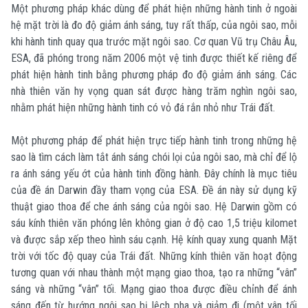
Một phương pháp khác dùng để phát hiện những hành tinh ở ngoài
hệ mặt trời là đo độ giảm ánh sáng, tuy rất thấp, của ngôi sao, mỗi
khi hành tinh quay qua trước mặt ngôi sao. Cơ quan Vũ trụ Châu Âu,
ESA, đã phóng trong năm 2006 một vệ tinh được thiết kế riêng để
phát hiện hành tinh bằng phương pháp đo độ giảm ánh sáng. Các
nhà thiên văn hy vọng quan sát được hàng trăm nghìn ngôi sao,
nhằm phát hiện những hành tinh có vỏ đá rắn nhỏ như Trái đất.
Một phương pháp để phát hiện trực tiếp hành tinh trong những hệ
sao là tìm cách làm tắt ánh sáng chói lọi của ngôi sao, mà chỉ để lộ
ra ánh sáng yếu ớt của hành tinh đồng hành. Đây chính là mục tiêu
của đề án Darwin đầy tham vọng của ESA. Đề án này sử dụng kỹ
thuật giao thoa để che ánh sáng của ngôi sao. Hệ Darwin gồm có
sáu kính thiên văn phóng lên không gian ở độ cao 1,5 triệu kilomet
và được sắp xếp theo hình sáu cạnh. Hệ kính quay xung quanh Mặt
trời với tốc độ quay của Trái đất. Những kính thiên văn hoạt động
tương quan với nhau thành một mạng giao thoa, tạo ra những “vân”
sáng và những “vân” tối. Mạng giao thoa được điều chỉnh để ánh
sáng đến từ hướng ngôi sao bị lệch pha và giảm đi (một vân tối