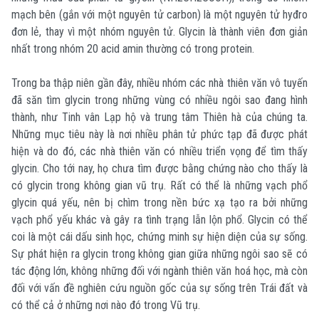
mạch bên (gắn với một nguyên tử carbon) là một nguyên tử hyđro
đơn lẻ, thay vì một nhóm nguyên tử. Glycin là thành viên đơn giản
nhất trong nhóm 20 acid amin thường có trong protein.
Trong ba thập niên gần đây, nhiều nhóm các nhà thiên văn vô tuyến
đã săn tìm glycin trong những vùng có nhiều ngôi sao đang hình
thành, như Tinh vân Lạp hộ và trung tâm Thiên hà của chúng ta.
Những mục tiêu này là nơi nhiều phân tử phức tạp đã được phát
hiện và do đó, các nhà thiên văn có nhiều triển vọng để tìm thấy
glycin. Cho tới nay, họ chưa tìm được bằng chứng nào cho thấy là
có glycin trong không gian vũ trụ. Rất có thể là những vạch phổ
glycin quá yếu, nên bị chìm trong nền bức xạ tạo ra bởi những
vạch phổ yếu khác và gây ra tình trạng lẫn lộn phổ. Glycin có thể
coi là một cái dấu sinh học, chứng minh sự hiện diện của sự sống.
Sự phát hiện ra glycin trong không gian giữa những ngôi sao sẽ có
tác động lớn, không những đối với ngành thiên văn hoá học, mà còn
đối với vấn đề nghiên cứu nguồn gốc của sự sống trên Trái đất và
có thể cả ở những nơi nào đó trong Vũ trụ.