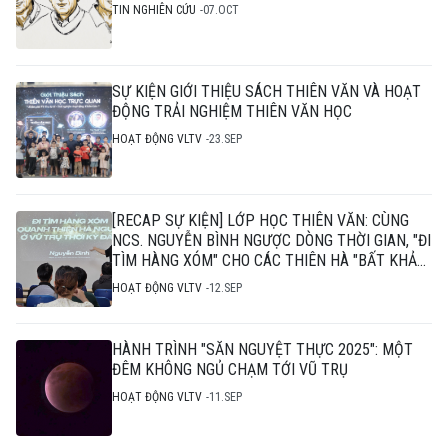
TIN NGHIÊN CỨU
07.OCT
SỰ KIỆN GIỚI THIỆU SÁCH THIÊN VĂN VÀ HOẠT
ĐỘNG TRẢI NGHIỆM THIÊN VĂN HỌC
HOẠT ĐỘNG VLTV
23.SEP
[RECAP SỰ KIỆN] LỚP HỌC THIÊN VĂN: CÙNG
NCS. NGUYỄN BÌNH NGƯỢC DÒNG THỜI GIAN, "ĐI
TÌM HÀNG XÓM" CHO CÁC THIÊN HÀ "BẤT KHẢ
THI"
HOẠT ĐỘNG VLTV
12.SEP
HÀNH TRÌNH "SĂN NGUYỆT THỰC 2025": MỘT
ĐÊM KHÔNG NGỦ CHẠM TỚI VŨ TRỤ
HOẠT ĐỘNG VLTV
11.SEP