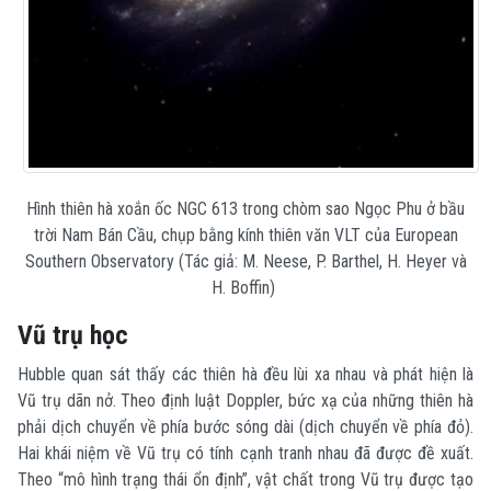
Hình thiên hà xoắn ốc NGC 613 trong chòm sao Ngọc Phu ở bầu
trời Nam Bán Cầu, chụp bằng kính thiên văn VLT của European
Southern Observatory (Tác giả: M. Neese, P. Barthel, H. Heyer và
H. Boffin)
Vũ trụ học
Hubble quan sát thấy các thiên hà đều lùi xa nhau và phát hiện là
Vũ trụ dãn nở. Theo định luật Doppler, bức xạ của những thiên hà
phải dịch chuyển về phía bước sóng dài (dịch chuyển về phía đỏ).
Hai khái niệm về Vũ trụ có tính cạnh tranh nhau đã được đề xuất.
Theo “mô hình trạng thái ổn định”, vật chất trong Vũ trụ được tạo