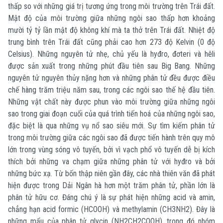
thấp so với những giá trị tương ứng trong môi trường trên Trái đất.
Mật độ của môi trường giữa những ngôi sao thấp hơn khoảng
mười tỷ tỷ lần mật độ không khí mà ta thở trên Trái đất. Nhiệt độ
trung bình trên Trái đất cũng phải cao hơn 273 độ Kelvin (0 độ
Celsius). Những nguyên tử nhẹ, chủ yếu là hyđro, đơteri và hêli
được sản xuất trong những phút đầu tiên sau Big Bang. Những
nguyên tử nguyên thủy nặng hơn và những phân tử đều được điều
chế hàng trăm triệu năm sau, trong các ngôi sao thế hệ đầu tiên.
Những vật chất này được phun vào môi trường giữa những ngôi
sao trong giai đoạn cuối của quá trình tiến hoá của những ngôi sao,
đặc biệt là qua những vụ nổ sao siêu mới. Sự tìm kiếm phân tử
trong môi trường giữa các ngôi sao đã được tiến hành trên quy mô
lớn trong vùng sóng vô tuyến, bởi vì vạch phổ vô tuyến dễ bị kích
thích bởi những va chạm giữa những phân tử với hyđro và bởi
những bức xạ. Từ bốn thập niên gần đây, các nhà thiên văn đã phát
hiện được trong Dải Ngân hà hơn một trăm phân tử, phần lớn là
phân tử hữu cơ. Đáng chú ý là sự phát hiện những acid và amin,
chẳng hạn acid formic (HCOOH) và methylamin (CH3NH2). Đây là
những mẩu của phân tử glycin (NH2CH2COOH), trong đó nhóm