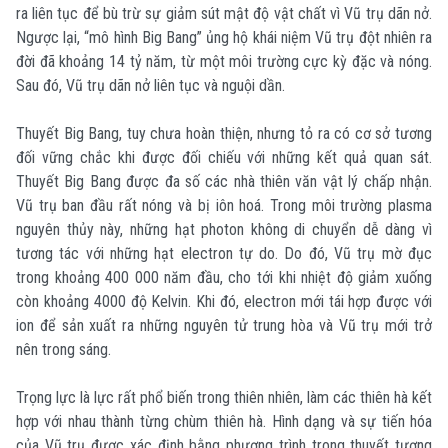
ra liên tục để bù trừ sự giảm sút mật độ vật chất vì Vũ trụ dãn nở.
Ngược lại, “mô hình Big Bang” ủng hộ khái niệm Vũ trụ đột nhiên ra
đời đã khoảng 14 tỷ năm, từ một môi trường cực kỳ đặc và nóng.
Sau đó, Vũ trụ dãn nở liên tục và nguội dần.
Thuyết Big Bang, tuy chưa hoàn thiện, nhưng tỏ ra có cơ sở tương
đối vững chắc khi được đối chiếu với những kết quả quan sát.
Thuyết Big Bang được đa số các nhà thiên văn vật lý chấp nhận.
Vũ trụ ban đầu rất nóng và bị iôn hoá. Trong môi trường plasma
nguyên thủy này, những hạt photon không di chuyển dễ dàng vì
tương tác với những hạt electron tự do. Do đó, Vũ trụ mờ đục
trong khoảng 400 000 năm đầu, cho tới khi nhiệt độ giảm xuống
còn khoảng 4000 độ Kelvin. Khi đó, electron mới tái hợp được với
ion để sản xuất ra những nguyên tử trung hòa và Vũ trụ mới trở
nên trong sáng.
Trọng lực là lực rất phổ biến trong thiên nhiên, làm các thiên hà kết
hợp với nhau thành từng chùm thiên hà. Hình dạng và sự tiến hóa
của Vũ trụ được xác định bằng phương trình trong thuyết tương