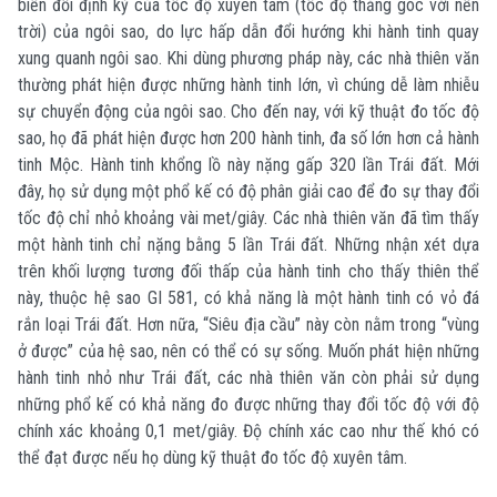
biến đổi định kỳ của tốc độ xuyên tâm (tốc độ thẳng góc với nền
trời) của ngôi sao, do lực hấp dẫn đổi hướng khi hành tinh quay
xung quanh ngôi sao. Khi dùng phương pháp này, các nhà thiên văn
thường phát hiện được những hành tinh lớn, vì chúng dễ làm nhiễu
sự chuyển động của ngôi sao. Cho đến nay, với kỹ thuật đo tốc độ
sao, họ đã phát hiện được hơn 200 hành tinh, đa số lớn hơn cả hành
tinh Mộc. Hành tinh khổng lồ này nặng gấp 320 lần Trái đất. Mới
đây, họ sử dụng một phổ kế có độ phân giải cao để đo sự thay đổi
tốc độ chỉ nhỏ khoảng vài met/giây. Các nhà thiên văn đã tìm thấy
một hành tinh chỉ nặng bằng 5 lần Trái đất. Những nhận xét dựa
trên khối lượng tương đối thấp của hành tinh cho thấy thiên thể
này, thuộc hệ sao GI 581, có khả năng là một hành tinh có vỏ đá
rắn loại Trái đất. Hơn nữa, “Siêu địa cầu” này còn nằm trong “vùng
ở được” của hệ sao, nên có thể có sự sống. Muốn phát hiện những
hành tinh nhỏ như Trái đất, các nhà thiên văn còn phải sử dụng
những phổ kế có khả năng đo được những thay đổi tốc độ với độ
chính xác khoảng 0,1 met/giây. Độ chính xác cao như thế khó có
thể đạt được nếu họ dùng kỹ thuật đo tốc độ xuyên tâm.