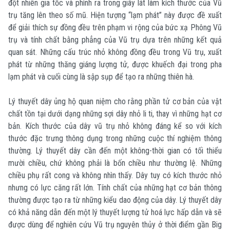
đột nhiên gia tốc và phình ra trong giây lát làm kích thước của Vũ
trụ tăng lên theo số mũ. Hiện tượng “lạm phát” này được đề xuất
để giải thích sự đồng đều trên phạm vi rộng của bức xạ Phông Vũ
trụ và tính chất bằng phẳng của Vũ trụ dựa trên những kết quả
quan sát. Những cấu trúc nhỏ không đồng đều trong Vũ trụ, xuất
phát từ những thăng giáng lượng tử, được khuếch đại trong pha
lạm phát và cuối cùng là sập sụp để tạo ra những thiên hà.
Lý thuyết dây ủng hộ quan niệm cho rằng phần tử cơ bản của vật
chất tồn tại dưới dạng những sợi dây nhỏ li ti, thay vì những hạt cơ
bản. Kích thước của dây vũ trụ nhỏ không đáng kể so với kích
thước đặc trưng thông dụng trong những cuộc thí nghiệm thông
thường. Lý thuyết dây cần đến một không-thời gian có tối thiểu
mười chiều, chứ không phải là bốn chiều như thường lệ. Những
chiều phụ rất cong và không nhìn thấy. Dây tuy có kích thước nhỏ
nhưng có lực căng rất lớn. Tính chất của những hạt cơ bản thông
thường được tạo ra từ những kiểu dao động của dây. Lý thuyết dây
có khả năng dẫn đến một lý thuyết lượng tử hoá lực hấp dẫn và sẽ
được dùng để nghiên cứu Vũ trụ nguyên thủy ở thời điểm gần Big