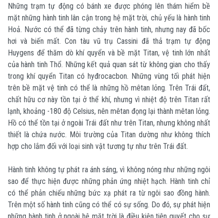
Những trạm tự động có bánh xe được phóng lên thám hiểm bề
mặt những hành tinh lân cận trong hệ mặt trời, chủ yếu là hành tinh
Hoả. Nước có thể đã từng chảy trên hành tinh, nhưng nay đã bốc
hơi và biến mất. Con tàu vũ trụ Cassini đã thả trạm tự động
Huygens để thăm dò khí quyển và bề mặt Titan, vệ tinh lớn nhất
của hành tinh Thổ. Những kết quả quan sát từ không gian cho thấy
trong khí quyển Titan có hyđrocacbon. Những vùng tối phát hiện
trên bề mặt vệ tinh có thể là những hồ mêtan lỏng. Trên Trái đất,
chất hữu cơ này tồn tại ở thể khí, nhưng vì nhiệt độ trên Titan rất
lạnh, khoảng -180 độ Celsius, nên mêtan đọng lại thành mêtan lỏng.
Hồ có thể tồn tại ở ngoài Trái đất như trên Titan, nhưng không nhất
thiết là chứa nước. Môi trường của Titan dường như không thích
hợp cho lắm đối với loại sinh vật tương tự như trên Trái đất.
Hành tinh không tự phát ra ánh sáng, vì không nóng như những ngôi
sao để thực hiện được những phản ứng nhiệt hạch. Hành tinh chỉ
có thể phản chiếu những bức xạ phát ra từ ngôi sao đồng hành.
Trên một số hành tinh cũng có thể có sự sống. Do đó, sự phát hiện
những hành tinh ở ngoài hệ mặt trời là điều kiện tiên quyết cho sự