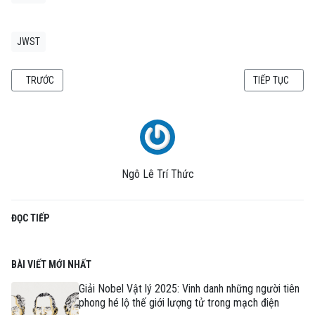
JWST
BÀI VIẾT TRƯỚC: NĂNG LƯỢNG TỐI LÀ GÌ? VẬT CHẤT TỐI LÀ GÌ?
BÀI VIẾT KẾ TI
TRƯỚC
TIẾP TỤC
Ngô Lê Trí Thức
ĐỌC TIẾP
BÀI VIẾT MỚI NHẤT
Giải Nobel Vật lý 2025: Vinh danh những người tiên
phong hé lộ thế giới lượng tử trong mạch điện