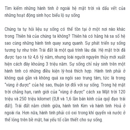
Tìm kiếm những hành tinh ở ngoài hệ mặt trời và dấu vết của
những hoạt động sinh học biểu lộ sự sống
Chúng ta tự hỏi liệu sự sống có thể tồn tại ở một nơi nào khác
trong Thiên hà của chúng ta không? Thiên hà có hằng hà sa số hệ
sao cùng những hành tinh quay xung quanh. Sự phát triển sự sống
tương tự như trên Trái đất là một quá trình lâu dài. Hệ mặt trời đã
được tạo ra từ 4,6 tỷ năm, nhưng loài người nguyên thủy mới xuất
hiện cách đây khoảng 3 triệu năm. Sự sống chỉ nảy sinh trên một
hành tinh có những điều kiện lý-hoá thích hợp. Hành tinh phải ở
không quá gần và không quá xa ngôi sao trung tâm, tức là trong
“vùng ở được” của hệ sao, thuận lợi đối với sự sống. Trong hệ mặt
trời chẳng hạn, ranh giới của “vùng ở được” cách xa Mặt trời 120
triệu và 250 triệu kilomet (0,8 và 1,6 lần bán kính của quỹ đạo trái
đất). Trái đất nằm chính giữa, hành tinh Kim và hành tinh Hoả ở
ngoài rìa. Hơn nữa, hành tinh phải có oxi trong khí quyển và nước ở
thể lỏng trên bề mặt, hai yếu tố cần thiết cho sự sống.