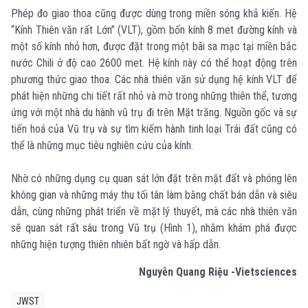
Phép đo giao thoa cũng được dùng trong miền sóng khả kiến. Hệ
“Kính Thiên văn rất Lớn” (VLT), gồm bốn kính 8 met đường kính và
một số kính nhỏ hơn, được đặt trong một bãi sa mạc tại miền bắc
nước Chili ở độ cao 2600 met. Hệ kính này có thể hoạt động trên
phương thức giao thoa. Các nhà thiên văn sử dụng hệ kính VLT để
phát hiện những chi tiết rất nhỏ và mờ trong những thiên thể, tương
ứng với một nhà du hành vũ trụ đi trên Mặt trăng. Nguồn gốc và sự
tiến hoá của Vũ trụ và sự tìm kiếm hành tinh loại Trái đất cũng có
thể là những mục tiêu nghiên cứu của kính.
Nhờ có những dụng cụ quan sát lớn đặt trên mặt đất và phóng lên
không gian và những máy thu tối tân làm bằng chất bán dẫn và siêu
dẫn, cùng những phát triển về mặt lý thuyết, mà các nhà thiên văn
sẽ quan sát rất sâu trong Vũ trụ (Hình 1), nhằm khám phá được
những hiện tượng thiên nhiên bất ngờ và hấp dẫn.
Nguyễn Quang Riệu -Vietsciences
JWST