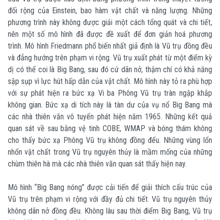
đối rộng của Einstein, bao hàm vật chất và năng lượng. Những
phương trình này không được giải một cách tổng quát và chi tiết,
nên một số mô hình đã được đề xuất để đơn giản hoá phương
trình. Mô hình Friedmann phổ biến nhất giả định là Vũ trụ đồng đều
và đẳng hướng trên phạm vi rộng. Vũ trụ xuất phát từ một điểm kỳ
dị có thể coi là Big Bang, sau đó cứ dãn nở, thậm chí có khả năng
sập sụp vì lực hút hấp dẫn của vật chất. Mô hình này tỏ ra phù hợp
với sự phát hiện ra bức xạ Vi ba Phông Vũ trụ tràn ngập khắp
không gian. Bức xạ di tích này là tàn dư của vụ nổ Big Bang mà
các nhà thiên văn vô tuyến phát hiện năm 1965. Những kết quả
quan sát về sau bằng vệ tinh COBE, WMAP và bóng thám không
cho thấy bức xạ Phông Vũ trụ không đồng đểu. Những vùng lổn
nhổn vật chất trong Vũ trụ nguyên thủy là mầm mống của những
chùm thiên hà mà các nhà thiên văn quan sát thấy hiện nay.
Mô hình “Big Bang nóng” được cải tiến để giải thích cấu trúc của
Vũ trụ trên phạm vi rộng với đầy đủ chi tiết. Vũ trụ nguyên thủy
không dãn nở đồng đều. Không lâu sau thời điểm Big Bang, Vũ trụ