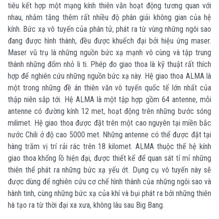
tiêu kết hợp một mạng kính thiên văn hoạt động tương quan với
nhau, nhằm tăng thêm rất nhiều độ phân giải không gian của hệ
kính. Bức xạ vô tuyến của phân tử, phát ra từ vùng những ngôi sao
đang được hình thành, đều được khuếch đại bởi hiệu ứng maser.
Maser vũ trụ là những nguồn bức xạ mạnh vô cùng và tập trung
thành những đốm nhỏ li ti. Phép đo giao thoa là kỹ thuật rất thích
hợp để nghiên cứu những nguồn bức xạ này. Hệ giao thoa ALMA là
một trong những đề án thiên văn vô tuyến quốc tế lớn nhất của
thập niên sắp tới. Hệ ALMA là một tập hợp gồm 64 antenne, mỗi
antenne có đường kính 12 met, hoạt động trên những bước sóng
milimet. Hệ giao thoa được đặt trên một cao nguyên tại miền bắc
nước Chili ở độ cao 5000 met. Những antenne có thể được đặt tại
hàng trăm vị trí rải rác trên 18 kilomet. ALMA thuộc thế hệ kính
giao thoa khổng lồ hiện đại, được thiết kế để quan sát tỉ mỉ những
thiên thể phát ra những bức xạ yếu ớt. Dụng cụ vô tuyến này sẽ
được dùng để nghiên cứu cơ chế hình thành của những ngôi sao và
hành tinh, cùng những bức xạ của khí và bụi phát ra bởi những thiên
hà tạo ra từ thời đại xa xưa, không lâu sau Big Bang.