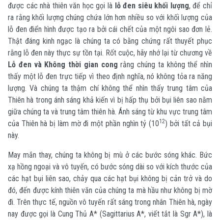
được các nhà thiên văn học gọi là
lỗ đen siêu khối lượng
, để chỉ
ra rằng khối lượng chúng chứa lớn hơn nhiều so với khối lượng của
lỗ đen điển hình được tạo ra bởi cái chết của một ngôi sao đơn lẻ.
Thật đáng kinh ngạc là chúng ta có bằng chứng rất thuyết phục
rằng lỗ đen này thực sự tồn tại. Rốt cuộc, hãy nhớ lại từ chương về
Lỗ đen và Không thời gian cong
rằng chúng ta không thể nhìn
thấy một lỗ đen trực tiếp vì theo định nghĩa, nó không tỏa ra năng
lượng. Và chúng ta thậm chí không thể nhìn thấy trung tâm của
Thiên hà trong ánh sáng khả kiến ​​vì bị hấp thụ bởi bụi liên sao nằm
giữa chúng ta và trung tâm thiên hà. Ánh sáng từ khu vực trung tâm
12
của Thiên hà bị làm mờ đi một phần nghìn tỷ (10
) bởi tất cả bụi
này.
May mắn thay, chúng ta không bị mù ở các bước sóng khác. Bức
xạ hồng ngoại và vô tuyến, có bước sóng dài so với kích thước của
các hạt bụi liên sao, chảy qua các hạt bụi không bị cản trở và do
đó, đến được kính thiên văn của chúng ta mà hầu như không bị mờ
đi. Trên thực tế, nguồn vô tuyến rất sáng trong nhân Thiên hà, ngày
nay được gọi là Cung Thủ A* (Sagittarius A*, viết tắt là Sgr A*), là