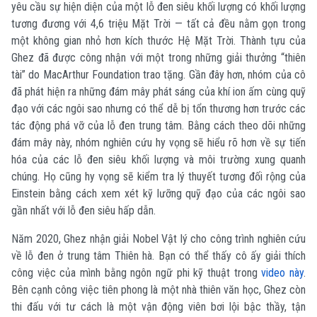
yêu cầu sự hiện diện của một lỗ đen siêu khối lượng có khối lượng
tương đương với 4,6 triệu Mặt Trời — tất cả đều nằm gọn trong
một không gian nhỏ hơn kích thước Hệ Mặt Trời. Thành tựu của
Ghez đã được công nhận với một trong những giải thưởng “thiên
tài” do MacArthur Foundation trao tặng. Gần đây hơn, nhóm của cô
đã phát hiện ra những đám mây phát sáng của khí ion ấm cùng quỹ
đạo với các ngôi sao nhưng có thể dễ bị tổn thương hơn trước các
tác động phá vỡ của lỗ đen trung tâm. Bằng cách theo dõi những
đám mây này, nhóm nghiên cứu hy vọng sẽ hiểu rõ hơn về sự tiến
hóa của các lỗ đen siêu khối lượng và môi trường xung quanh
chúng. Họ cũng hy vọng sẽ kiểm tra lý thuyết tương đối rộng của
Einstein bằng cách xem xét kỹ lưỡng quỹ đạo của các ngôi sao
gần nhất với lỗ đen siêu hấp dẫn.
Năm 2020, Ghez nhận giải Nobel Vật lý cho công trình nghiên cứu
về lỗ đen ở trung tâm Thiên hà. Bạn có thể thấy cô ấy giải thích
công việc của mình bằng ngôn ngữ phi kỹ thuật trong
video này
.
Bên cạnh công việc tiên phong là một nhà thiên văn học, Ghez còn
thi đấu với tư cách là một vận động viên bơi lội bậc thầy, tận