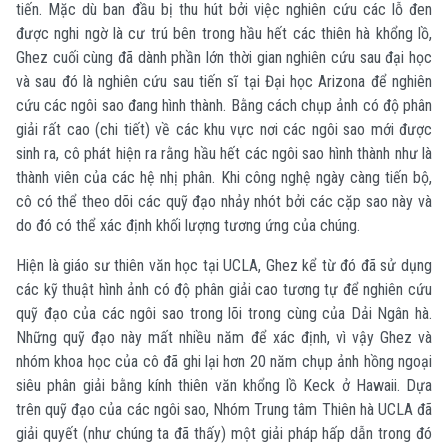
tiến. Mặc dù ban đầu bị thu hút bởi việc nghiên cứu các lỗ đen
được nghi ngờ là cư trú bên trong hầu hết các thiên hà khổng lồ,
Ghez cuối cùng đã dành phần lớn thời gian nghiên cứu sau đại học
và sau đó là nghiên cứu sau tiến sĩ tại Đại học Arizona để nghiên
cứu các ngôi sao đang hình thành. Bằng cách chụp ảnh có độ phân
giải rất cao (chi tiết) về các khu vực nơi các ngôi sao mới được
sinh ra, cô phát hiện ra rằng hầu hết các ngôi sao hình thành như là
thành viên của các hệ nhị phân. Khi công nghệ ngày càng tiến bộ,
cô có thể theo dõi các quỹ đạo nhảy nhót bởi các cặp sao này và
do đó có thể xác định khối lượng tương ứng của chúng.
Hiện là giáo sư thiên văn học tại UCLA, Ghez kể từ đó đã sử dụng
các kỹ thuật hình ảnh có độ phân giải cao tương tự để nghiên cứu
quỹ đạo của các ngôi sao trong lõi trong cùng của Dải Ngân hà.
Những quỹ đạo này mất nhiều năm để xác định, vì vậy Ghez và
nhóm khoa học của cô đã ghi lại hơn 20 năm chụp ảnh hồng ngoại
siêu phân giải bằng kính thiên văn khổng lồ Keck ở Hawaii. Dựa
trên quỹ đạo của các ngôi sao, Nhóm Trung tâm Thiên hà UCLA đã
giải quyết (như chúng ta đã thấy) một giải pháp hấp dẫn trong đó