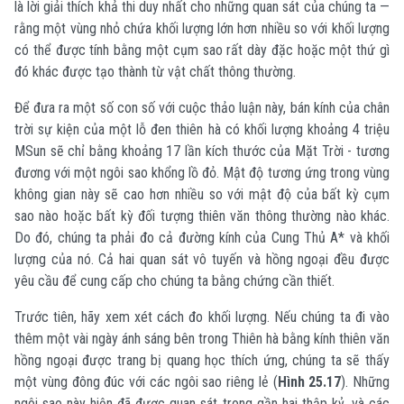
là lời giải thích khả thi duy nhất cho những quan sát của chúng ta —
rằng một vùng nhỏ chứa khối lượng lớn hơn nhiều so với khối lượng
có thể được tính bằng một cụm sao rất dày đặc hoặc một thứ gì
đó khác được tạo thành từ vật chất thông thường.
Để đưa ra một số con số với cuộc thảo luận này, bán kính của chân
trời sự kiện của một lỗ đen thiên hà có khối lượng khoảng 4 triệu
M
Sun
sẽ chỉ bằng khoảng 17 lần kích thước của Mặt Trời - tương
đương với một ngôi sao khổng lồ đỏ. Mật độ tương ứng trong vùng
không gian này sẽ cao hơn nhiều so với mật độ của bất kỳ cụm
sao nào hoặc bất kỳ đối tượng thiên văn thông thường nào khác.
Do đó, chúng ta phải đo cả đường kính của Cung Thủ A* và khối
lượng của nó. Cả hai quan sát vô tuyến và hồng ngoại đều được
yêu cầu để cung cấp cho chúng ta bằng chứng cần thiết.
Trước tiên, hãy xem xét cách đo khối lượng. Nếu chúng ta đi vào
thêm một vài ngày ánh sáng bên trong Thiên hà bằng kính thiên văn
hồng ngoại được trang bị quang học thích ứng, chúng ta sẽ thấy
một vùng đông đúc với các ngôi sao riêng lẻ (
Hình 25.17
). Những
ngôi sao này hiện đã được quan sát trong gần hai thập kỷ, và các