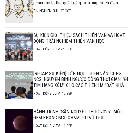
phong hé lộ thế giới lượng tử trong mạch điện
TIN NGHIÊN CỨU
07.OCT
SỰ KIỆN GIỚI THIỆU SÁCH THIÊN VĂN VÀ HOẠT
ĐỘNG TRẢI NGHIỆM THIÊN VĂN HỌC
HOẠT ĐỘNG VLTV
23.SEP
[RECAP SỰ KIỆN] LỚP HỌC THIÊN VĂN: CÙNG
NCS. NGUYỄN BÌNH NGƯỢC DÒNG THỜI GIAN, "ĐI
TÌM HÀNG XÓM" CHO CÁC THIÊN HÀ "BẤT KHẢ
THI"
HOẠT ĐỘNG VLTV
12.SEP
HÀNH TRÌNH "SĂN NGUYỆT THỰC 2025": MỘT
ĐÊM KHÔNG NGỦ CHẠM TỚI VŨ TRỤ
HOẠT ĐỘNG VLTV
11.SEP