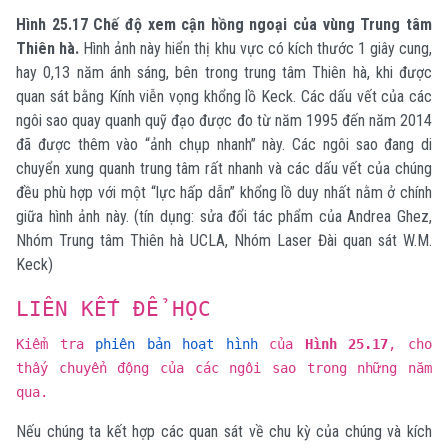
Hình 25.17 Chế độ xem cận hồng ngoại của vùng Trung tâm
Thiên hà.
Hình ảnh này hiển thị khu vực có kích thước 1 giây cung,
hay 0,13 năm ánh sáng, bên trong trung tâm Thiên hà, khi được
quan sát bằng Kính viễn vọng khổng lồ Keck. Các dấu vết của các
ngôi sao quay quanh quỹ đạo được đo từ năm 1995 đến năm 2014
đã được thêm vào “ảnh chụp nhanh” này. Các ngôi sao đang di
chuyển xung quanh trung tâm rất nhanh và các dấu vết của chúng
đều phù hợp với một “lực hấp dẫn” khổng lồ duy nhất nằm ở chính
giữa hình ảnh này. (tín dụng: sửa đổi tác phẩm của Andrea Ghez,
Nhóm Trung tâm Thiên hà UCLA, Nhóm Laser Đài quan sát W.M.
Keck)
LIÊN KẾT ĐỂ HỌC
Kiểm tra
phiên bản hoạt hình
của
Hình 25.17
, cho
thấy chuyển động của các ngôi sao trong những năm
qua.
Nếu chúng ta kết hợp các quan sát về chu kỳ của chúng và kích