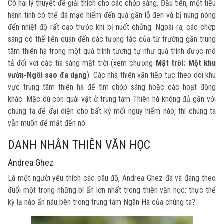
Có hai lý thuyết để giải thích cho các chớp sáng. Đầu tiên, một tiểu
hành tinh có thể đã mạo hiểm đến quá gần lỗ đen và bị nung nóng
đến nhiệt độ rất cao trước khi bị nuốt chửng. Ngoài ra, các chớp
sáng có thể liên quan đến các tương tác của từ trường gần trung
tâm thiên hà trong một quá trình tương tự như quá trình được mô
tả đối với các tia sáng mặt trời (xem chương
Mặt trời: Một khu
vườn-Ngôi sao đa dạng
). Các nhà thiên văn tiếp tục theo dõi khu
vực trung tâm thiên hà để tìm chớp sáng hoặc các hoạt động
khác. Mặc dù con quái vật ở trung tâm Thiên hà không đủ gần với
chúng ta để đại diện cho bất kỳ mối nguy hiểm nào, thì chúng ta
vẫn muốn để mắt đến nó.
DANH NHÂN THIÊN VĂN HỌC
Andrea Ghez
Là một người yêu thích các câu đố, Andrea Ghez đã và đang theo
đuổi một trong những bí ẩn lớn nhất trong thiên văn học: thực thể
kỳ lạ nào ẩn náu bên trong trung tâm Ngân Hà của chúng ta?