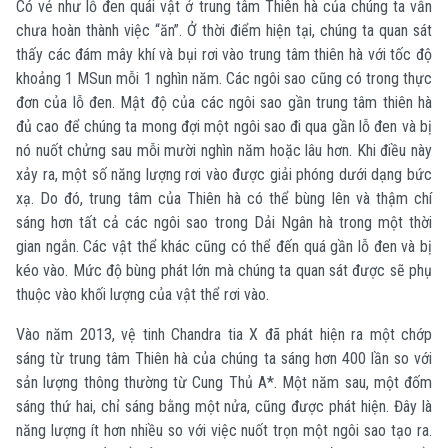
Có vẻ như lỗ đen quái vật ở trung tâm Thiên hà của chúng ta vẫn
chưa hoàn thành việc “ăn”. Ở thời điểm hiện tại, chúng ta quan sát
thấy các đám mây khí và bụi rơi vào trung tâm thiên hà với tốc độ
khoảng 1 M
Sun
mỗi 1 nghìn năm. Các ngôi sao cũng có trong thực
đơn của lỗ đen. Mật độ của các ngôi sao gần trung tâm thiên hà
đủ cao để chúng ta mong đợi một ngôi sao đi qua gần lỗ đen và bị
nó nuốt chửng sau mỗi mười nghìn năm hoặc lâu hơn. Khi điều này
xảy ra, một số năng lượng rơi vào được giải phóng dưới dạng bức
xạ. Do đó, trung tâm của Thiên hà có thể bùng lên và thậm chí
sáng hơn tất cả các ngôi sao trong Dải Ngân hà trong một thời
gian ngắn. Các vật thể khác cũng có thể đến quá gần lỗ đen và bị
kéo vào. Mức độ bùng phát lớn mà chúng ta quan sát được sẽ phụ
thuộc vào khối lượng của vật thể rơi vào.
Vào năm 2013, vệ tinh Chandra tia X đã phát hiện ra một chớp
sáng từ trung tâm Thiên hà của chúng ta sáng hơn 400 lần so với
sản lượng thông thường từ Cung Thủ A*. Một năm sau, một đốm
sáng thứ hai, chỉ sáng bằng một nửa, cũng được phát hiện. Đây là
năng lượng ít hơn nhiều so với việc nuốt trọn một ngôi sao tạo ra.