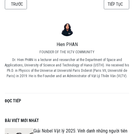
BÀI VIẾT TRƯỚC: THIÊN VĂN HỌC (25.5) QUẦN THỂ SAO TRONG THIÊN HÀ 
BÀI VIẾT KẾ TI
TRƯỚC
TIẾP TỤC
Hien PHAN
FOUNDER OF THE VLTV COMMUNITY
Dr. Hien PHAN is a lecturer and researcher at the Department of Space and
Applications, University of Science and Technology of Hanoi (USTH). He received his
Ph.D. in Physics of the Universe at Université Paris Diderot (Paris VII, Université de
Paris) in 2019. He is the Founder and an Administrator of Vật Lý Thiên Văn (VLTV).
ĐỌC TIẾP
BÀI VIẾT MỚI NHẤT
Giải Nobel Vật lý 2025: Vinh danh những người tiên