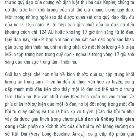
thước quỹ đạo của chúng với định luật thứ ba của Kepler, chúng ta
có thể ước tính khối lượng của vật thể giữ chúng trong quỹ đạo.
Một trong những ngôi sao đã được quan sát cho quỹ đạo đầy đủ
của nó là 15,6 năm. Vị trí tiếp cận gần nhất của nó đưa nó đến
khoảng cách chỉ 124 AU hoặc khoảng 17 giờ ánh sáng từ lỗ đen.
Quỹ đạo này, khi kết hợp với các quan sát của các ngôi sao khác
gần trung tâm thiên hà, chỉ ra rằng phải có một khối lượng 4,6 triệu
M
Sun
tập trung bên trong quỹ đạo - nghĩa là trong vòng 17 giờ ánh
sáng của khu vực trung tâm Thiên hà.
Giới hạn chặt chẽ hơn nữa về kích thước của sự tập trung khối
lượng tại trung tâm Thiên hà đến từ thiên văn học vô tuyến, cung
cấp manh mối đầu tiên cho thấy một lỗ đen có thể nằm ở trung
tâm Thiên hà. Khi vật chất quay theo hình xoắn ốc vào trong về
phía chân trời sự kiện của một lỗ đen, nó bị đốt nóng trong một đĩa
bồi tụ quay cuồng và tạo ra bức xạ vô tuyến. (Các đĩa bồi tụ như
vậy đã được giải thích trong chương
Lỗ đen và Không thời gian
cong
.) Các phép đo kích thước của đĩa bồi tụ với Mảng Đường cơ
sở Rất Dài (Very Long Baseline Array,), cung cấp độ phân giải