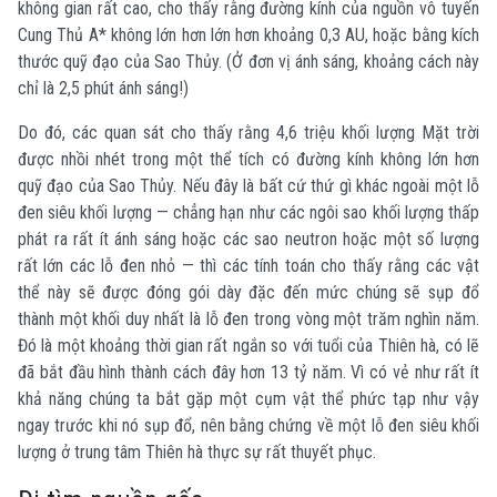
không gian rất cao, cho thấy rằng đường kính của nguồn vô tuyến
Cung Thủ A* không lớn hơn lớn hơn khoảng 0,3 AU, hoặc bằng kích
thước quỹ đạo của Sao Thủy. (Ở đơn vị ánh sáng, khoảng cách này
chỉ là 2,5 phút ánh sáng!)
Do đó, các quan sát cho thấy rằng 4,6 triệu khối lượng Mặt trời
được nhồi nhét trong một thể tích có đường kính không lớn hơn
quỹ đạo của Sao Thủy. Nếu đây là bất cứ thứ gì khác ngoài một lỗ
đen siêu khối lượng — chẳng hạn như các ngôi sao khối lượng thấp
phát ra rất ít ánh sáng hoặc các sao neutron hoặc một số lượng
rất lớn các lỗ đen nhỏ — thì các tính toán cho thấy rằng các vật
thể này sẽ được đóng gói dày đặc đến mức chúng sẽ sụp đổ
thành một khối duy nhất là lỗ đen trong vòng một trăm nghìn năm.
Đó là một khoảng thời gian rất ngắn so với tuổi của Thiên hà, có lẽ
đã bắt đầu hình thành cách đây hơn 13 tỷ năm. Vì có vẻ như rất ít
khả năng chúng ta bắt gặp một cụm vật thể phức tạp như vậy
ngay trước khi nó sụp đổ, nên bằng chứng về một lỗ đen siêu khối
lượng ở trung tâm Thiên hà thực sự rất thuyết phục.