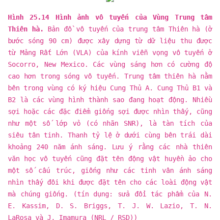
Hình 25.14 Hình ảnh vô tuyến của Vùng Trung tâm
Thiên hà.
Bản đồ vô tuyến của trung tâm Thiên hà (ở
bước sóng 90 cm) được xây dựng từ dữ liệu thu được
từ Mảng Rất Lớn (VLA) của kính viễn vọng vô tuyến ở
Socorro, New Mexico. Các vùng sáng hơn có cường độ
cao hơn trong sóng vô tuyến. Trung tâm thiên hà nằm
bên trong vùng có ký hiệu Cung Thủ A. Cung Thủ B1 và
​​B2 là các vùng hình thành sao đang hoạt động. Nhiều
sợi hoặc các đặc điểm giống sợi được nhìn thấy, cũng
như một số lớp vỏ (có nhãn SNR), là tàn tích của
siêu tân tinh. Thanh tỷ lệ ở dưới cùng bên trái dài
khoảng 240 năm ánh sáng. Lưu ý rằng các nhà thiên
văn học vô tuyến cũng đặt tên động vật huyền ảo cho
một số cấu trúc, giống như các tinh vân ánh sáng
nhìn thấy đôi khi được đặt tên cho các loài động vật
mà chúng giống. (tín dụng: sửa đổi tác phẩm của N.
E. Kassim, D. S. Briggs, T. J. W. Lazio, T. N.
LaRosa và J. Imamura (NRL / RSD))