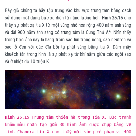
Bây giờ chúng ta hãy tập trung vào khu vực trung tâm bằng cách
sử dụng một dạng bức xạ điện từ năng lượng hơn.
Hình 25.15
cho
thấy sự phát xạ tia X từ một vùng nhỏ hơn rộng 400 năm ánh sáng
và dài 900 năm ánh sáng có trung tâm là Cung Thủ A*. Nhìn thấy
trong bức ảnh này là hàng trăm sao lùn trắng nóng, sao neutron và
sao lỗ đen với các đĩa bồi tụ phát sáng bằng tia X. Đám mây
khuếch tán trong hình là sự phát xạ từ khí nằm giữa các ngôi sao
và ở nhiệt độ 10 triệu K.
Hình 25.15 Trung tâm thiên hà trong Tia X.
Bức tranh
khảm màu nhân tạo gồm 30 hình ảnh được chụp bằng vệ
tinh Chandra tia X cho thấy một vùng có phạm vi 400