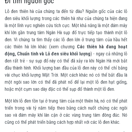
Đi tìm nguồn gốc
Lỗ đen thiên hà của chúng ta đến từ đâu? Nguồn gốc của các lỗ
đen siêu khối lượng trong các thiên hà như của chúng ta hiện đang
là một lĩnh vực nghiên cứu tích cực. Một khả năng là một đám mây
khí lớn gần trung tâm Ngân Hà sụp đổ trực tiếp tạo thành một lỗ
đen. Vì chúng ta tìm thấy các lỗ đen lớn ở trung tâm của hầu hết
các thiên hà lớn khác (xem chương
Các thiên hà đang hoạt
động, Chuẩn tinh và Lỗ đen siêu khối lượng
) - ngay cả những lỗ
đen rất trẻ - sự sụp đổ này có thể đã xảy ra khi Ngân Hà mới bắt
đầu thành hình. Khối lượng ban đầu của lỗ đen này có thể chỉ bằng
vài chục khối lượng Mặt Trời. Một cách khác nó có thể bắt đầu là
một ngôi sao lớn có thể đã phát nổ để lại một lỗ đen hạt giống,
hoặc một cụm sao dày đặc có thể sụp đổ thành một lỗ đen.
Một khi lỗ đen tồn tại ở trung tâm của một thiên hà, nó có thể phát
triển trong vài tỷ năm tiếp theo bằng cách nuốt chửng các ngôi
sao và đám mây khí lân cận ở các vùng trung tâm đông đúc. Nó
cũng có thể phát triển bằng cách hợp nhất với các lỗ đen khác.