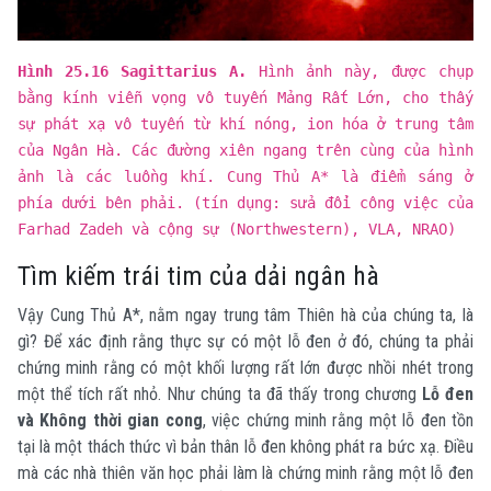
Hình 25.16 Sagittarius A.
Hình ảnh này, được chụp
bằng kính viễn vọng vô tuyến Mảng Rất Lớn, cho thấy
sự phát xạ vô tuyến từ khí nóng, ion hóa ở trung tâm
của Ngân Hà. Các đường xiên ngang trên cùng của hình
ảnh là các luồng khí. Cung Thủ A* là điểm sáng ở
phía dưới bên phải. (tín dụng: sửa đổi công việc của
Farhad Zadeh và cộng sự (Northwestern), VLA, NRAO)
Tìm kiếm trái tim của dải ngân hà
Vậy Cung Thủ A*, nằm ngay trung tâm Thiên hà của chúng ta, là
gì? Để xác định rằng thực sự có một lỗ đen ở đó, chúng ta phải
chứng minh rằng có một khối lượng rất lớn được nhồi nhét trong
một thể tích rất nhỏ. Như chúng ta đã thấy trong chương
Lỗ đen
và Không thời gian cong
, việc chứng minh rằng một lỗ đen tồn
tại là một thách thức vì bản thân lỗ đen không phát ra bức xạ. Điều
mà các nhà thiên văn học phải làm là chứng minh rằng một lỗ đen