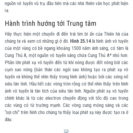
nguồn vô tuyến vũ trụ đầu tiên mà các nhà thiên văn học phát hiện
ra.
Hành trình hướng tới Trung tâm
Hãy thực hiện một chuyến đi đến trái tim bí ẩn của Thiên hà của
chúng ta và xem có những gì ở đó.
Hình 25.14
là hình ảnh vô tuyến
của một vùng có bề ngang khoảng 1500 năm ánh sáng, có tâm là
Cung Thủ A, một nguồn vô tuyến sáng chứa Cung Thủ A* nhỏ hơn.
Phần lớn phát xạ vô tuyến đến từ khí nóng được đốt nóng bởi các
cụm sao nóng (bản thân các ngôi sao không tạo ra phát xạ vô
tuyến và không thể nhìn thấy trong hình ảnh) hoặc bởi các sóng nổ
siêu tân tinh. Hầu hết các vòng tròn rỗng có thể nhìn thấy trên hình
ảnh vô tuyến là tàn tích của siêu tân tinh. Nguồn phát xạ vô tuyến
chính khác là từ các electron chuyển động với tốc độ cao trong
các vùng có từ trường mạnh. Các vòng cung mỏng sáng và các
“sợi chỉ” trên hình cho chúng ta thấy loại phát xạ này được tạo ra ở
đâu.