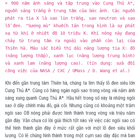
× 900 năm ánh sáng và tập trung vào Cung Thủ A*,
nguồn sáng trắng ở trung tâm của bức ảnh. Các nguồn
phát ra tia X là sao lùn trắng, sao neutron và sao
lỗ đen. "Sương mù" khuếch tán trong hình là sự phát
xạ từ khí ở nhiệt độ 10 triệu K. Khí nóng này đang
chảy từ trung tâm ra ngoài vào phần còn lại của
Thiên hà. Màu sắc biểu thị dải năng lượng tia X: đỏ
(năng lượng thấp), xanh lục (năng lượng trung bình)
và xanh lam (năng lượng cao). (tín dụng: sửa đổi
công việc của NASA / CXC / UMass / D. Wang et al.)
Khi đến gần trung tâm Thiên hà, chúng ta tìm thấy lỗ đen siêu lớn
Cung Thủ A*. Cũng có hàng ngàn ngôi sao trong vòng vài năm ánh
sáng xung quanh Cung Thủ A*. Hầu hết trong số này là những ngôi
sao ở dãy chính màu đỏ, già cỗi. Nhưng cũng có khoảng một trăm
ngôi sao OB nóng phải được hình thành trong vòng vài triệu năm
gần đây. Vẫn chưa có lời giải thích tốt nào về việc các ngôi sao có
thể hình thành gần đây ở mức rất gần với một lỗ đen siêu khối
lượng. Có lẽ chúng hình thành trong một cụm sao dày đặc mà ban