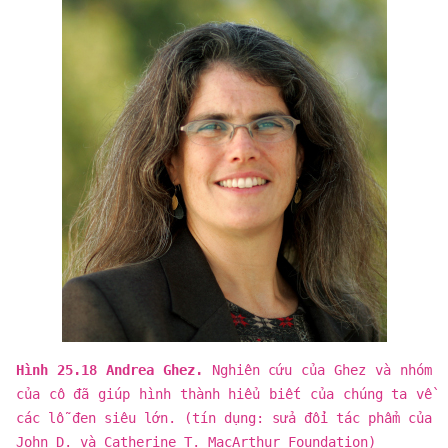
Hình 25.18 Andrea Ghez.
Nghiên cứu của Ghez và nhóm
của cô đã giúp hình thành hiểu biết của chúng ta về
các lỗ đen siêu lớn. (tín dụng: sửa đổi tác phẩm của
John D. và Catherine T. MacArthur Foundation)