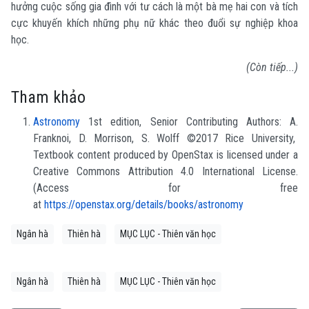
hưởng cuộc sống gia đình với tư cách là một bà mẹ hai con và tích
cực khuyến khích những phụ nữ khác theo đuổi sự nghiệp khoa
học.
(Còn tiếp...)
Tham khảo
Astronomy
1st edition, Senior Contributing Authors: A.
Franknoi, D. Morrison, S. Wolff ©2017 Rice University,
Textbook content produced by OpenStax is licensed under a
Creative Commons Attribution 4.0 International License.
(Access for free
at
https://openstax.org/details/books/astronomy
Ngân hà
Thiên hà
MỤC LỤC - Thiên văn học
Ngân hà
Thiên hà
MỤC LỤC - Thiên văn học