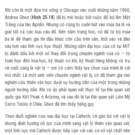
Khi còn là một đứa trẻ sống ở Chicago vào cuối những năm 1960,
Andrea Ghez (
Hình 25.18
) đã bị mê hoặc bởi cuộc đổ bộ lên Mặt
Trăng của tàu Apollo. Nhưng cô cũng bị cuốn hút vào múa ba lê và
giải tất cả các loại câu đố. Đến năm trung học, cô đã từ bỏ múa
ba lê để tham gia thi đấu khúc côn cầu trên sân, thổi sáo và đào
sâu hơn vào lĩnh vực học thuật. Những năm đại học của cô tại MIT
bị đánh dấu bởi một số thay đổi trong chuyên ngành của cô — từ
toán học đến hóa học, kỹ thuật cơ khí, kỹ thuật hàng không vũ trụ
và cuối cùng là vật lý — nơi cô cảm thấy lựa chọn của mình là cởi
mở nhất. Là một sinh viên chuyên ngành vật lý, cô đã tham gia vào
nghiên cứu thiên văn học dưới sự hướng dẫn của một trong những
người hướng dẫn. Khi cô ấy phải quan sát thực tế tại Đài quan sát
quốc gia Kitt Peak ở Arizona, và sau đó là tại Đài quan sát Liên Mỹ
Cerro Tololo ở Chile, Ghez đã tìm thấy tiếng gọi.
Theo đuổi nghiên cứu sau đại học tại Caltech, cô gắn bó với vật lý
nhưng định hướng nỗ lực của mình sang vật lý thiên văn quan sát,
một lĩnh vực mà Caltech được tiếp cận với các cơ sở vật chất tiên