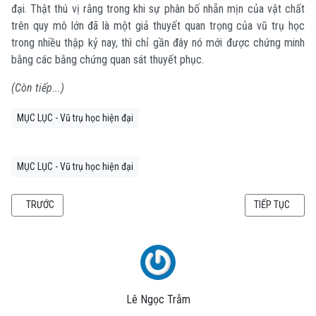
đại. Thật thú vị rằng trong khi sự phân bố nhẵn mịn của vật chất
trên quy mô lớn đã là một giả thuyết quan trọng của vũ trụ học
trong nhiều thập kỷ nay, thì chỉ gần đây nó mới được chứng minh
bằng các bằng chứng quan sát thuyết phục.
(Còn tiếp...)
MỤC LỤC - Vũ trụ học hiện đại
MỤC LỤC - Vũ trụ học hiện đại
BÀI VIẾT TRƯỚC: VŨ TRỤ HỌC HIỆN ĐẠI - CHƯƠNG 2: TỔNG QUAN VỀ QUAN S
BÀI VIẾT KẾ TI
TRƯỚC
TIẾP TỤC
Lê Ngọc Trẫm