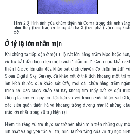
Hình 2.3 Hình ảnh của chùm thiên hà Coma trong dải ánh sáng
nhìn thấy (bên trái) và trong dải tia X (bên phải) với cùng kích
cỡ.
Ở tỷ lệ lớn nhẵn mịn
Khi chúng ta tiếp cận ở một tỉ lệ rất lớn, hàng trăm Mpc hoặc hơn,
vũ trụ bắt đầu hiện diện một cách "nhẵn mịn". Các cuộc khảo sát
thiên hà cực lớn gần đây, khảo sát dịch chuyển đỏ thiên hà 2dF và
Sloan Digital Sky Survey, đã khảo sát ở thể tích khoảng một trăm
lần kích thước của khảo sát CfA, mỗi cái chứa hàng trăm ngàn
thiên hà. Các cuộc khảo sát này không tìm thấy bất kỳ cấu trúc
khổng lồ nào có quy mô lớn hơn so với trong cuộc khảo sát CfA;
các siêu quần thiên hà và khoảng trống dường như là những cấu
trúc lớn nhất trong vũ trụ hiện tại.
Niềm tin rằng vũ trụ thực sự trở nên nhẵn mịn trên những quy mô
lớn nhất và nguyên tắc vũ trụ học, là nền tảng của vũ trụ học hiện