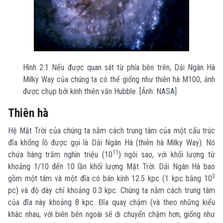
Hình 2.1 Nếu được quan sát từ phía bên trên, Dải Ngân Hà
Milky Way của chúng ta có thể giống như thiên hà M100, ảnh
được chụp bởi kính thiên văn Hubble. [Ảnh: NASA]
Thiên hà
Hệ Mặt Trời của chúng ta nằm cách trung tâm của một cấu trúc
đĩa khổng lồ được gọi là Dải Ngân Hà (thiên hà Milky Way). Nó
11
chứa hàng trăm nghìn triệu (10
) ngôi sao, với khối lượng từ
khoảng 1/10 đến 10 lần khối lượng Mặt Trời. Dải Ngân Hà bao
3
gồm một tâm và một đĩa có bán kính 12.5 kpc (1 kpc bằng 10
pc) và độ dày chỉ khoảng 0.3 kpc. Chúng ta nằm cách trung tâm
của đĩa này khoảng 8 kpc. Đĩa quay chậm (và theo những kiểu
khác nhau, với biên bên ngoài sẽ di chuyển chậm hơn, giống như