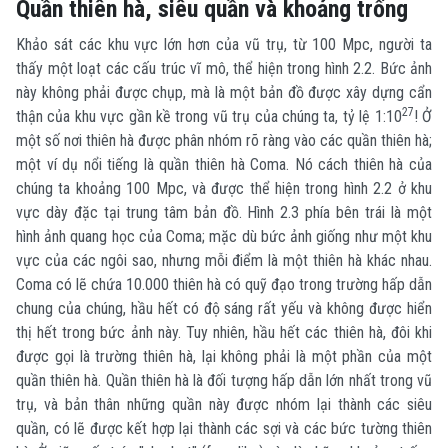
Quần thiên hà, siêu quần và khoảng trống
Khảo sát các khu vực lớn hơn của vũ trụ, từ 100 Mpc, người ta
thấy một loạt các cấu trúc vĩ mô, thể hiện trong hình 2.2. Bức ảnh
này không phải được chụp, mà là một bản đồ được xây dựng cẩn
27
thận của khu vực gần kề trong vũ trụ của chúng ta, tỷ lệ 1:10
! Ở
một số nơi thiên hà được phân nhóm rõ ràng vào các quần thiên hà;
một ví dụ nổi tiếng là quần thiên hà Coma. Nó cách thiên hà của
chúng ta khoảng 100 Mpc, và được thể hiện trong hình 2.2 ở khu
vực dày đặc tại trung tâm bản đồ. Hình 2.3 phía bên trái là một
hình ảnh quang học của Coma; mặc dù bức ảnh giống như một khu
vực của các ngôi sao, nhưng mỗi điểm là một thiên hà khác nhau.
Coma có lẽ chứa 10.000 thiên hà có quỹ đạo trong trường hấp dẫn
chung của chúng, hầu hết có độ sáng rất yếu và không được hiển
thị hết trong bức ảnh này. Tuy nhiên, hầu hết các thiên hà, đôi khi
được gọi là trường thiên hà, lại không phải là một phần của một
quần thiên hà. Quần thiên hà là đối tượng hấp dẫn lớn nhất trong vũ
trụ, và bản thân những quần này được nhóm lại thành các siêu
quần, có lẽ được kết hợp lại thành các sợi và các bức tường thiên