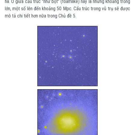
hà. Ở giữa cấu trúc "như bọt" (foamlike) này là những khoảng trống
lớn, một số lên đến khoảng 50 Mpc. Cấu trúc trong vũ trụ sẽ được
mô tả chi tiết hơn nữa trong Chủ đề 5.