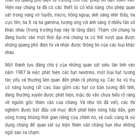
Hiện nay chúng ta đã có các thiết bị có khả năng cho phép quan
sát trong vùng vô tuyến, micro, hồng ngoại, ánh sáng nhìn thấy, tia
cực tím, tia X và tia gamma, tương ứng với ánh sáng ở nhiều tần số
khác nhau (trong trường hợp này là tăng dần). Thậm chí chúng ta
đang bước vào một thời đại mà chúng ta có thể vượt qua được
những quang phổ điện từ và nhận được thông tin của các loại khác
nhau.
Một thành tựu đáng chú ý của những quan sát siêu tân tinh vào
năm 1987 là việc phát hiện các hạt neutrino, một loại hạt tương
tác yếu và thường liên quan đến phân rã phóng xạ. Các tia vũ trụ
có năng lượng rất cao, bao gồm các hạt cơ bản tương đối tính,
đang thường xuyên được phát hiện, mặc dù vẫn chưa hiểu rõ ràng
về nguồn gốc thiên văn của chúng. Và như tôi đã viết, các thí
nghiệm được bắt đầu với mục đích phát hiện sóng hấp dẫn, gợn
sóng trong không-thời gian riêng của chính nó, và cuối cùng là sử
dụng chúng để quan sát sự kiện thiên văn chẳng hạn như những
ngôi sao va chạm.