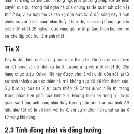
nhận ra bằng cả hai cách. Hồng ngoại là phương pháp tốt để nhìn
xuyên qua bụi trong dải ngân hà của chúng ta để quan sát các vật
thể ở xa, vì sự hấp thụ và tán xạ của bức xạ ở dải sóng này ít hơn
nhiều so với ở ánh sáng nhìn thấy. Theo đó, ánh sáng hồng ngoại là
cách tốt nhất để nghiên cứu vùng gần mặt phẳng thiên hà, nơi mà
sự che lấp của bụi là mạnh nhất.
Tia X
Đây là dấu hiệu quan trọng của cụm thiên hà: khí ở giữa các thiên
hà rất nóng và nó phát ra tia X, tương ứng với một nhiệt độ đến
hàng chục triệu Kelvin. Khí này được cho là vật chất còn sót lại từ
sự hình thành của các thiên hà, mà không sụp đổ để hình thành sao.
Sự bức xạ của tia X từ cụm thiên hà Coma được hiển thị trong
trong phần bên phải của hình 2.3. Những thiên hà riêng rẽ được
quan sát bằng ánh sáng nhìn thấy trong phần bên trái của hình 2.3
hầu như tất cả là vô hình với tia X, với sự khuếch tán phát xạ tia X
từ vùng khí nóng.
2.3 Tính đồng nhất và đẳng hướng