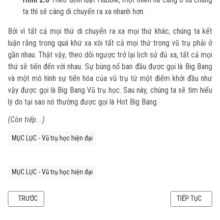
ta thì sẽ càng di chuyển ra xa nhanh hơn.
Bởi vì tất cả mọi thứ di chuyển ra xa mọi thứ khác, chúng ta kết
luận rằng trong quá khứ xa xôi tất cả mọi thứ trong vũ trụ phải ở
gần nhau. Thật vậy, theo dõi ngược trở lại lịch sử đủ xa, tất cả mọi
thứ sẽ tiến đến với nhau. Sự bùng nổ ban đầu được gọi là Big Bang
và một mô hình sự tiến hóa của vũ trụ từ một điểm khởi đầu như
vậy được gọi là Big Bang Vũ trụ học. Sau này, chúng ta sẽ tìm hiểu
lý do tại sao nó thường được gọi là Hot Big Bang.
(Còn tiếp...)
MỤC LỤC - Vũ trụ học hiện đại
MỤC LỤC - Vũ trụ học hiện đại
BÀI VIẾT TRƯỚC: VŨ TRỤ HỌC HIỆN ĐẠI - CHƯƠNG 2: TỔNG QUAN VỀ QUAN S
BÀI VIẾT KẾ TI
TRƯỚC
TIẾP TỤC