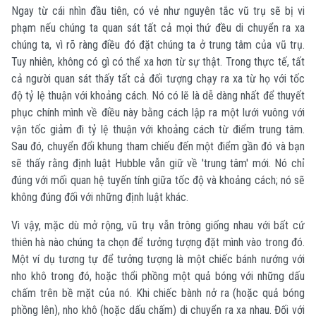
Ngay từ cái nhìn đầu tiên, có vẻ như nguyên tắc vũ trụ sẽ bị vi
phạm nếu chúng ta quan sát tất cả mọi thứ đều di chuyển ra xa
chúng ta, vì rõ ràng điều đó đặt chúng ta ở trung tâm của vũ trụ.
Tuy nhiên, không có gì có thể xa hơn từ sự thật. Trong thực tế, tất
cả người quan sát thấy tất cả đối tượng chạy ra xa từ họ với tốc
độ tỷ lệ thuận với khoảng cách. Nó có lẽ là dễ dàng nhất để thuyết
phục chính mình về điều này bằng cách lập ra một lưới vuông với
vận tốc giảm đi tỷ lệ thuận với khoảng cách từ điểm trung tâm.
Sau đó, chuyển đổi khung tham chiếu đến một điểm gần đó và bạn
sẽ thấy rằng định luật Hubble vẫn giữ về 'trung tâm' mới. Nó chỉ
đúng với mối quan hệ tuyến tính giữa tốc độ và khoảng cách; nó sẽ
không đúng đối với những định luật khác.
Vì vậy, mặc dù mở rộng, vũ trụ vẫn trông giống nhau với bất cứ
thiên hà nào chúng ta chọn để tưởng tượng đặt mình vào trong đó.
Một ví dụ tương tự để tưởng tượng là một chiếc bánh nướng với
nho khô trong đó, hoặc thổi phồng một quả bóng với những dấu
chấm trên bề mặt của nó. Khi chiếc bành nở ra (hoặc quả bóng
phồng lên), nho khô (hoặc dấu chấm) di chuyển ra xa nhau. Đối với