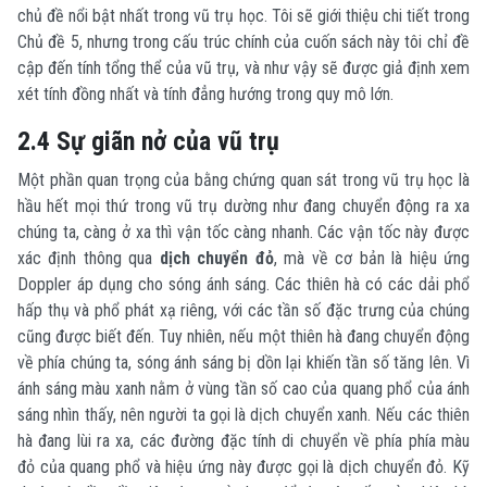
chủ đề nổi bật nhất trong vũ trụ học. Tôi sẽ giới thiệu chi tiết trong
Chủ đề 5, nhưng trong cấu trúc chính của cuốn sách này tôi chỉ đề
cập đến tính tổng thể của vũ trụ, và như vậy sẽ được giả định xem
xét tính đồng nhất và tính đẳng hướng trong quy mô lớn.
2.4 Sự giãn nở của vũ trụ
Một phần quan trọng của bằng chứng quan sát trong vũ trụ học là
hầu hết mọi thứ trong vũ trụ dường như đang chuyển động ra xa
chúng ta, càng ở xa thì vận tốc càng nhanh. Các vận tốc này được
xác định thông qua
dịch chuyển đỏ
, mà về cơ bản là hiệu ứng
Doppler áp dụng cho sóng ánh sáng. Các thiên hà có các dải phổ
hấp thụ và phổ phát xạ riêng, với các tần số đặc trưng của chúng
cũng được biết đến. Tuy nhiên, nếu một thiên hà đang chuyển động
về phía chúng ta, sóng ánh sáng bị dồn lại khiến tần số tăng lên. Vì
ánh sáng màu xanh nằm ở vùng tần số cao của quang phổ của ánh
sáng nhìn thấy, nên người ta gọi là dịch chuyển xanh. Nếu các thiên
hà đang lùi ra xa, các đường đặc tính di chuyển về phía phía màu
đỏ của quang phổ và hiệu ứng này được gọi là dịch chuyển đỏ. Kỹ