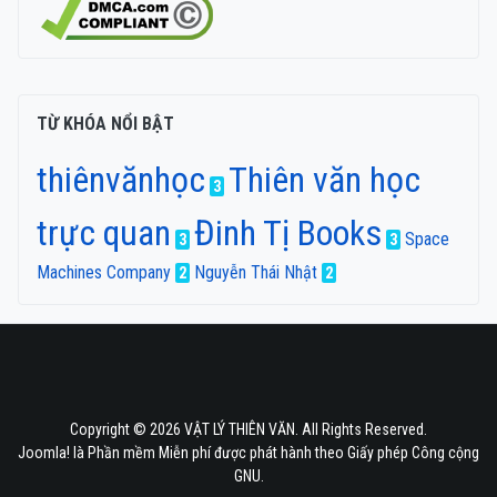
TỪ KHÓA NỔI BẬT
thiênvănhọc
Thiên văn học
3
trực quan
Đinh Tị Books
Space
3
3
Machines Company
Nguyễn Thái Nhật
2
2
Copyright © 2026 VẬT LÝ THIÊN VĂN. All Rights Reserved.
Joomla!
là Phần mềm Miễn phí được phát hành theo
Giấy phép Công cộng
GNU.