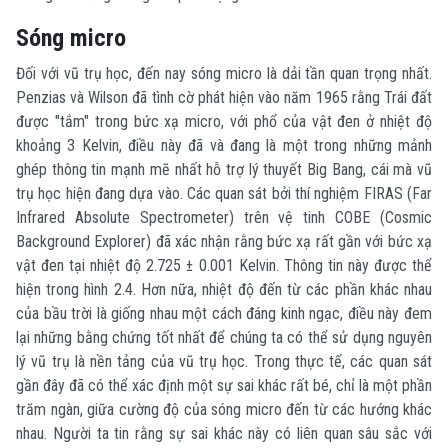
Sóng micro
Đối với vũ trụ học, đến nay sóng micro là dải tần quan trọng nhất.
Penzias và Wilson đã tình cờ phát hiện vào năm 1965 rằng Trái đất
được "tắm" trong bức xạ micro, với phổ của vật đen ở nhiệt độ
khoảng 3 Kelvin, điều này đã và đang là một trong những mảnh
ghép thông tin mạnh mẽ nhất hỗ trợ lý thuyết Big Bang, cái mà vũ
trụ học hiện đang dựa vào. Các quan sát bởi thí nghiệm FIRAS (Far
Infrared Absolute Spectrometer) trên vệ tinh COBE (Cosmic
Background Explorer) đã xác nhận rằng bức xạ rất gần với bức xạ
vật đen tại nhiệt độ 2.725 ± 0.001 Kelvin. Thông tin này được thể
hiện trong hình 2.4. Hơn nữa, nhiệt độ đến từ các phần khác nhau
của bầu trời là giống nhau một cách đáng kinh ngạc, điều này đem
lại những bằng chứng tốt nhất để chúng ta có thể sử dụng nguyên
lý vũ trụ là nền tảng của vũ trụ học. Trong thực tế, các quan sát
gần đây đã có thể xác định một sự sai khác rất bé, chỉ là một phần
trăm ngàn, giữa cường độ của sóng micro đến từ các hướng khác
nhau. Người ta tin rằng sự sai khác này có liên quan sâu sắc với