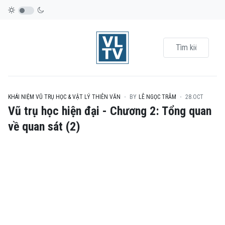
KHÁI NIỆM VŨ TRỤ HỌC & VẬT LÝ THIÊN VĂN
BY
LÊ NGỌC TRẪM
28.OCT
Vũ trụ học hiện đại - Chương 2: Tổng quan
về quan sát (2)