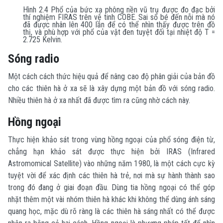
Hình 2.4 Phổ của bức xạ phông nền vũ trụ được đo đạc bởi
thí nghiệm FIRAS trên vệ tinh COBE. Sai số bé đến nỗi mà nó
đã được nhân lên 400 lần để có thể nhìn thấy được trên đồ
thị, và phù hợp với phổ của vật đen tuyệt đối tại nhiệt độ T =
2.725 Kelvin.
Sóng radio
Một cách cách thức hiệu quả để nâng cao độ phân giải của bản đồ
cho các thiên hà ở xa sẽ là xây dựng một bản đồ với sóng radio.
Nhiều thiên hà ở xa nhất đã được tìm ra cũng nhờ cách này.
Hồng ngoại
Thực hiện khảo sát trong vùng hồng ngoại của phổ sóng điện từ,
chẳng hạn khảo sát được thực hiện bởi IRAS (Infrared
Astromomical Satellite) vào những năm 1980, là một cách cực kỳ
tuyệt vời để xác định các thiên hà trẻ, nơi mà sự hành thành sao
trong đó đang ở giai đoạn đầu. Dùng tia hồng ngoại có thể góp
nhặt thêm một vài nhóm thiên hà khác khi không thể dùng ánh sáng
quang học, mặc dù rõ ràng là các thiên hà sáng nhất có thể được