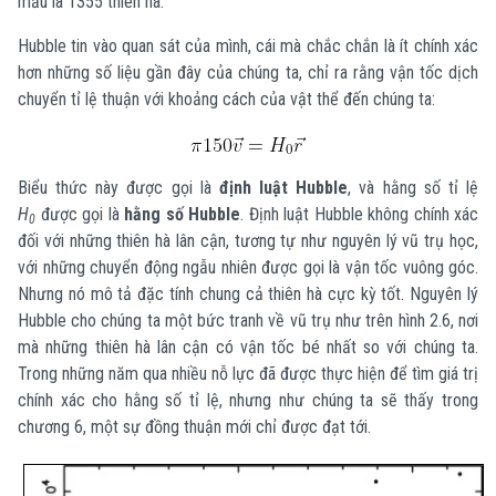
mẫu là 1355 thiên hà.
Hubble tin vào quan sát của mình, cái mà chắc chắn là ít chính xác
hơn những số liệu gần đây của chúng ta, chỉ ra rằng vận tốc dịch
chuyển tỉ lệ thuận với khoảng cách của vật thể đến chúng ta:
Biểu thức này được gọi là
định luật Hubble
, và hằng số tỉ lệ
H
được gọi là
hằng số Hubble
. Định luật Hubble không chính xác
0
đối với những thiên hà lân cận, tương tự như nguyên lý vũ trụ học,
với những chuyển động ngẫu nhiên được gọi là vận tốc vuông góc.
Nhưng nó mô tả đặc tính chung cả thiên hà cực kỳ tốt. Nguyên lý
Hubble cho chúng ta một bức tranh về vũ trụ như trên hình 2.6, nơi
mà những thiên hà lân cận có vận tốc bé nhất so với chúng ta.
Trong những năm qua nhiều nỗ lực đã được thực hiện để tìm giá trị
chính xác cho hằng số tỉ lệ, nhưng như chúng ta sẽ thấy trong
chương 6, một sự đồng thuận mới chỉ được đạt tới.