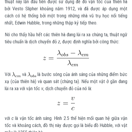
thuật này lần đầu tiên được sử dụng để đo vận tốc của thiên hà
bởi Vesto Slipher khoảng năm 1912, và đã được áp dụng một
cách có hệ thống bởi một trong những nhà vũ trụ học nổi tiếng
nhất, Edwin Hubble, trong những thập kỷ tiếp theo.
Nó cho thấy hầu hết các thiên hà đang lùi ra xa chúng ta, thuật ngữ
tiêu chuẩn là dịch chuyển đỏ
z
, được định nghĩa bởi công thức:
Với
và
là bước sóng của ánh sáng của những điểm bức
xạ (của thiên hà) và quan sát (chúng ta). Nếu một vật ở gần đang
lùi ra xa với vận tốc
v
, dịch chuyển đỏ của nó là:
với
c
là vận tốc ánh sáng. Hình 2.5 thể hiện mối quan hệ giữa vận
tốc và khoảng cách, đồ thị này được gọi là biểu đồ Hubble, với vật