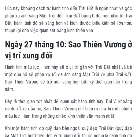
Lúc này khoảng cách từ hành tinh đến Trái Đất là ngắn nhất và góc
phản xạ ánh sáng Mặt Trời đến Trái Đất bằng 0 độ, nên nhìn từ Trái
Đất, hành tinh đó sẽ sáng hơn và kích thước biểu kiến sẽ lớn hơn,
thuận lợi cho việc quan sát bằng kính thiên văn.
Ngày 27 tháng 10: Sao Thiên Vương ở
vị trí xung đối
Hành tinh màu lục - lam này sẽ ở vị trí gần với Trái Đất nhất và bề
mặt của nó sẽ phản xạ tối đa ánh sáng Mặt Trời về phía Trái Đất.
Sao Thiên Vương sẽ trở nên sáng hơn bất kỳ thời gian nào trong
năm.
Đây là thời gian tốt nhất để quan sát hành tinh này. Bởi vì khoảng
cách rất xa của nó, Sao Thiên Vương chỉ hiện ra như là một chấm
màu lục - lam trong những chiếc kính thiên văn mạnh nhất.
Khi một hành tinh có quỹ đạo bên ngoài quỹ đạo Trái Đất (quỹ đạo
xa Mặt Trời hơn) tiến đến vị trí xung đối, thì có nghĩa là hành tinh đó