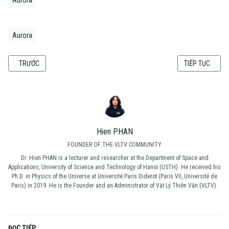
Aurora
Aurora
BÀI VIẾT TRƯỚC: ĐIỂM PHÂN, ĐIỂM CHÍ 2020
BÀI VIẾT KẾ TIẾ
TRƯỚC
TIẾP TỤC
Hien PHAN
FOUNDER OF THE VLTV COMMUNITY
Dr. Hien PHAN is a lecturer and researcher at the Department of Space and
Applications, University of Science and Technology of Hanoi (USTH). He received his
Ph.D. in Physics of the Universe at Université Paris Diderot (Paris VII, Université de
Paris) in 2019. He is the Founder and an Administrator of Vật Lý Thiên Văn (VLTV).
ĐỌC TIẾP