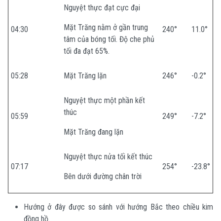
Nguyệt thực đạt cực đại
Mặt Trăng nằm ở gần trung
04:30
240°
11.0°
tâm của bóng tối. Độ che phủ
tối đa đạt 65%.
05:28
Mặt Trăng lặn
246°
-0.2°
Nguyệt thực một phần kết
thúc
05:59
249°
-7.2°
Mặt Trăng đang lặn
Nguyệt thực nửa tối kết thúc
07:17
254°
-23.8°
Bên dưới đường chân trời
Hướng ở đây được so sánh với hướng Bắc theo chiều kim
đồng hồ.