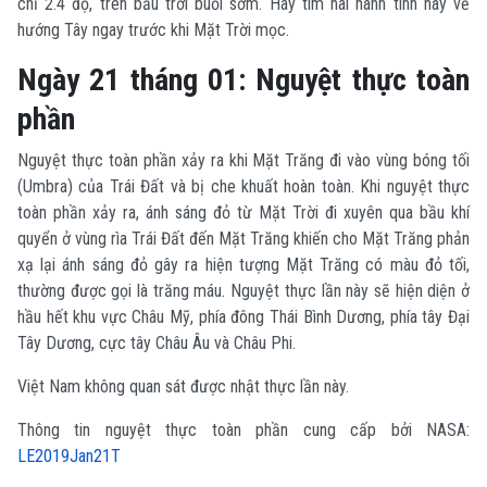
chỉ 2.4 độ, trên bầu trời buổi sớm. Hãy tìm hai hành tinh này về
hướng Tây ngay trước khi Mặt Trời mọc.
Ngày 21 tháng 01: Nguyệt thực toàn
phần
Nguyệt thực toàn phần xảy ra khi Mặt Trăng đi vào vùng bóng tối
(Umbra) của Trái Đất và bị che khuất hoàn toàn. Khi nguyệt thực
toàn phần xảy ra, ánh sáng đỏ từ Mặt Trời đi xuyên qua bầu khí
quyển ở vùng rìa Trái Đất đến Mặt Trăng khiến cho Mặt Trăng phản
xạ lại ánh sáng đỏ gây ra hiện tượng Mặt Trăng có màu đỏ tối,
thường được gọi là trăng máu. Nguyệt thực lần này sẽ hiện diện ở
hầu hết khu vực Châu Mỹ, phía đông Thái Bình Dương, phía tây Đại
Tây Dương, cực tây Châu Âu và Châu Phi.
Việt Nam không quan sát được nhật thực lần này.
Thông tin nguyệt thực toàn phần cung cấp bởi NASA:
LE2019Jan21T