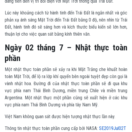
đang tiến đến vị trí đối diện với Mặt Trời thông qua Trái Đất.
Lúc này khoảng cách từ hành tinh đến Trái Đất là ngắn nhất và góc
phản xạ ánh sáng Mặt Trời đến Trái Đất bằng 0 độ, nên nhìn từ Trái
Đất, hành tinh đó sẽ sáng hơn và kích thước biểu kiến sẽ lớn hơn,
thuận lợi cho việc quan sát bằng kính thiên văn.
Ngày 02 tháng 7 – Nhật thực toàn
phần
Một nhật thực toàn phần sẽ xảy ra khi Mặt Trăng che khuất hoàn
toàn Mặt Trời, để lộ ra lớp khí quyển bên ngoài tuyệt đẹp còn gọi là
vành nhật hoa. Đường đi của nhật thực toàn phần sẽ đi qua khu
vực phía nam Thái Bình Dương, miền trung Chile và miền trung
Argentina. Một nhật thực một phần cũng sẽ xuất hiện ở các khu
vực phía nam Thái Bình Dương và phía tây Nam Mỹ.
Việt Nam không quan sát được hiện tượng nhật thực lần này.
Thông tin nhật thực toàn phần cung cấp bởi NASA:
SE2019Jul02T