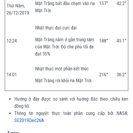
Mặt Trăng bắt đầu chạm vào rìa
157°
42.2°
Thứ Năm,
Mặt Trời.
26/12/2019
Nhật thực đạt cực đại
Mặt Trăng nằm ở gần trung tâm
12:24
188°
45.1°
của Mặt Trời. Độ che phủ tối đa
đạt 35%.
Nhật thực một phần kết thúc
14:01
216°
36.2°
Mặt Trăng rời khỏi rìa Mặt Trời
Hướng ở đây được so sánh với hướng Bắc theo chiều kim
đồng hồ.
Thông tin nguyệt thực toàn phần cung cấp bởi NASA:
SE2019Dec26A