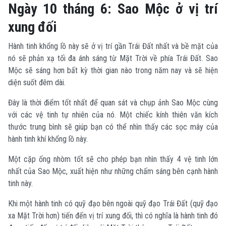
Ngày 10 tháng 6: Sao Mộc ở vị trí
xung đối
Hành tinh khổng lồ này sẽ ở vị trí gần Trái Đất nhất và bề mặt của
nó sẽ phản xạ tối đa ánh sáng từ Mặt Trời về phía Trái Đất. Sao
Mộc sẽ sáng hơn bất kỳ thời gian nào trong năm nay và sẽ hiện
diện suốt đêm dài.
Đây là thời điểm tốt nhất để quan sát và chụp ảnh Sao Mộc cùng
với các vệ tinh tự nhiên của nó. Một chiếc kính thiên văn kích
thước trung bình sẽ giúp bạn có thể nhìn thấy các sọc mây của
hành tinh khí khổng lồ này.
Một cặp ống nhòm tốt sẽ cho phép bạn nhìn thấy 4 vệ tinh lớn
nhất của Sao Mộc, xuất hiện như những chấm sáng bên cạnh hành
tinh này.
Khi một hành tinh có quỹ đạo bên ngoài quỹ đạo Trái Đất (quỹ đạo
xa Mặt Trời hơn) tiến đến vị trí xung đối, thì có nghĩa là hành tinh đó