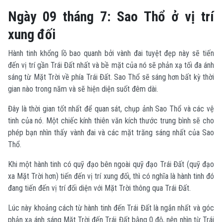
Ngày 09 tháng 7: Sao Thổ ở vị trí
xung đối
Hành tinh khổng lồ bao quanh bởi vành đai tuyệt đẹp này sẽ tiến
đến vị trí gần Trái Đất nhất và bề mặt của nó sẽ phản xạ tối đa ánh
sáng từ Mặt Trời về phía Trái Đất. Sao Thổ sẽ sáng hơn bất kỳ thời
gian nào trong năm và sẽ hiện diện suốt đêm dài.
Đây là thời gian tốt nhất để quan sát, chụp ảnh Sao Thổ và các vệ
tinh của nó. Một chiếc kính thiên văn kích thước trung bình sẽ cho
phép bạn nhìn thấy vành đai và các mặt trăng sáng nhất của Sao
Thổ.
Khi một hành tinh có quỹ đạo bên ngoài quỹ đạo Trái Đất (quỹ đạo
xa Mặt Trời hơn) tiến đến vị trí xung đối, thì có nghĩa là hành tinh đó
đang tiến đến vị trí đối diện với Mặt Trời thông qua Trái Đất.
Lúc này khoảng cách từ hành tinh đến Trái Đất là ngắn nhất và góc
phản xạ ánh sáng Mặt Trời đến Trái Đất bằng 0 độ, nên nhìn từ Trái