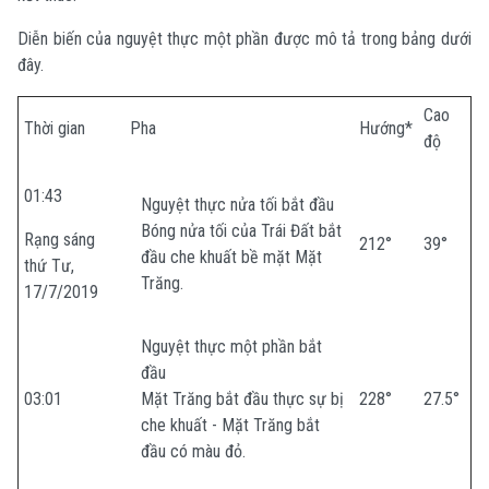
Diễn biến của nguyệt thực một phần được mô tả trong bảng dưới
đây.
Cao
Thời gian
Pha
Hướng*
độ
01:43
Nguyệt thực nửa tối bắt đầu
Bóng nửa tối của Trái Đất bắt
Rạng sáng
212°
39°
đầu che khuất bề mặt Mặt
thứ Tư,
Trăng.
17/7/2019
Nguyệt thực một phần bắt
đầu
03:01
Mặt Trăng bắt đầu thực sự bị
228°
27.5°
che khuất - Mặt Trăng bắt
đầu có màu đỏ.