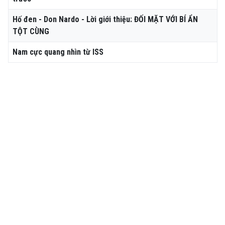
Hố đen - Don Nardo - Lời giới thiệu: ĐỐI MẶT VỚI BÍ ẨN
TỘT CÙNG
Nam cực quang nhìn từ ISS