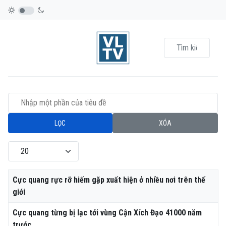
Nhập một phần của tiêu đề
LỌC
XÓA
Hiển thị #
Tiêu đề
Cực quang rực rỡ hiếm gặp xuất hiện ở nhiều nơi trên thế
giới
Cực quang từng bị lạc tới vùng Cận Xích Đạo 41000 năm
trước