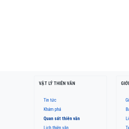
VẬT LÝ THIÊN VĂN
GIỚ
Tin tức
Gi
Khám phá
B
Quan sát thiên văn
L
Lịch thiên văn
T