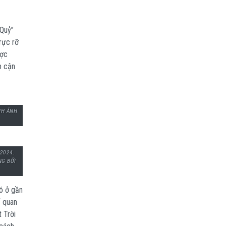
 Quỷ”
 rực rỡ
ược
p cận
NH ẢNH
2024.
NG BỞI
nó ở gần
ể quan
 Trời