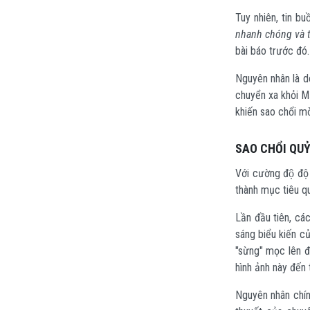
Tuy nhiên, tin b
nhanh chóng và t
bài báo trước đó.
Nguyên nhân là d
chuyển xa khỏi Mặ
khiến sao chổi m
SAO CHỔI QUỶ
Với cường độ đ
thành mục tiêu 
Lần đầu tiên, cá
sáng biểu kiến
của
"sừng" mọc lên đ
hình ảnh này đến 
Nguyên nhân chín