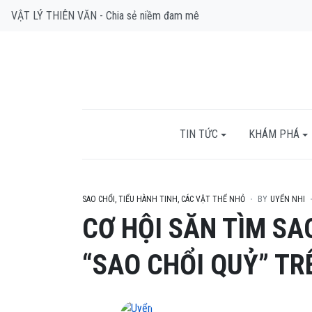
VẬT LÝ THIÊN VĂN - Chia sẻ niềm đam mê
TIN TỨC
KHÁM PHÁ
SAO CHỔI, TIỂU HÀNH TINH, CÁC VẬT THỂ NHỎ
BY
UYỂN NHI
CƠ HỘI SĂN TÌM SA
“SAO CHỔI QUỶ” TR