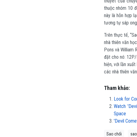
thuyết của chuy
thuộc nhóm 10 đế
này là hỗn hợp l
tương tự sáp ong
Trên thực tế, “Sa
nhà thiên văn học 
Pons và William R
đặt cho nó: 12P/
hiện, với lần xuấ
các nhà thiên văn
Tham khảo:
Look for Co
Watch 'Devi
Space
'Devil Comet
Sao chổi
sao