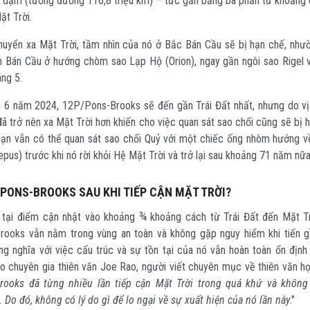
u dặm (tương đương 116,8 triệu km) – tức gần bằng ba phần tư khoảng
ặt Trời.
chuyển xa Mặt Trời, tầm nhìn của nó ở Bắc Bán Cầu sẽ bị hạn chế, như
 Bán Cầu ở hướng chòm sao Lạp Hộ (Orion), ngay gần ngôi sao Rigel 
ng 5.
 6 năm 2024, 12P/Pons-Brooks sẽ đến gần Trái Đất nhất, nhưng do vị 
 đã trở nên xa Mặt Trời hơn khiến cho việc quan sát sao chổi cũng sẽ bị 
ạn vẫn có thể quan sát sao chổi Quỷ với một chiếc ống nhòm hướng v
pus) trước khi nó rời khỏi Hệ Mặt Trời và trở lại sau khoảng 71 năm nữa
PONS-BROOKS SAU KHI TIẾP CẬN MẶT TRỜI?
 tại điểm cận nhật vào khoảng ¾ khoảng cách từ Trái Đất đến Mặt Tr
rooks vẫn nằm trong vùng an toàn và không gặp nguy hiểm khi tiến 
ồng nghĩa với việc cấu trúc và sự tồn tại của nó vẫn hoàn toàn ổn định
eo chuyên gia thiên văn Joe Rao, người viết chuyên mục về thiên văn họ
rooks đã từng nhiều lần tiếp cận Mặt Trời trong quá khứ và không
Do đó, không có lý do gì để lo ngại về sự xuất hiện của nó lần này
."