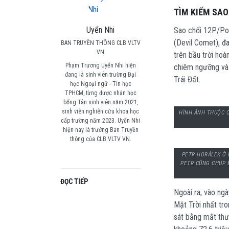
TÌM KIẾM SAO
Uyển Nhi
Sao chổi 12P/Pon
(Devil Comet), đa
BAN TRUYỀN THÔNG CLB VLTV
VN
trên bầu trời hoà
Phạm Trương Uyển Nhi hiện
chiêm ngưỡng và 
đang là sinh viên trường Đại
Trái Đất.
học Ngoại ngữ - Tin học
TPHCM, từng được nhận học
bổng Tân sinh viên năm 2021,
sinh viên nghiên cứu khoa học
HÌNH ẢNH THUỘC C
cấp trường năm 2023. Uyển Nhi
hiện nay là trưởng Ban Truyền
thông của CLB VLTV VN.
PETR HORÁLEK Ở 
PETR CŨNG CHỤP 
ĐỌC TIẾP
Ngoài ra, vào ngà
Mặt Trời nhất tro
sát bằng mắt thườ