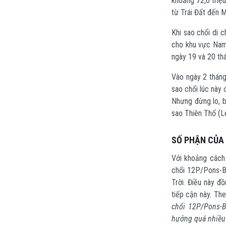
khoảng 72,6 triệ
từ Trái Đất đến M
Khi sao chổi di 
cho khu vực Nam
ngày 19 và 20 thá
Vào ngày 2 tháng
sao chổi lúc này
Nhưng đừng lo, b
sao Thiên Thố (Le
SỐ PHẬN CỦA 
Với khoảng cách
chổi 12P/Pons-B
Trời. Điều này đ
tiếp cận này. Th
chổi 12P/Pons-B
hưởng quá nhiều. 