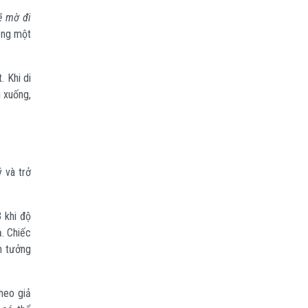
ẽ mờ đi
rong một
. Khi di
g xuống,
à trở
 khi đ
ộ
. Chiếc
ên tưởng
heo giả