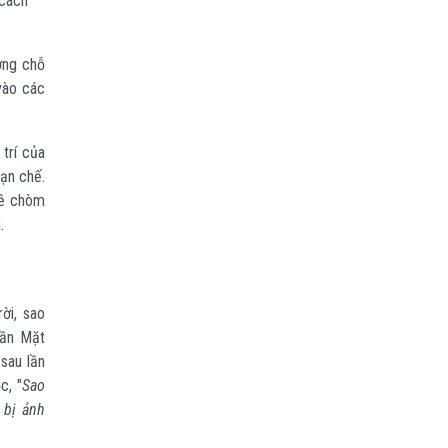
 cách
ờng chỗ
vào các
trí của
hạn chế.
ề chòm
.
ời, sao
gần Mặt
 sau lần
c, "
Sao
 bị ảnh