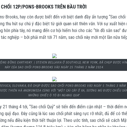
 CHỔI 12P/PONS-BROOKS TRÊN BẦU TRỜI
s-Brooks, hay còn được biết đến với biệt danh đầy ấn tượng “Sao chổi
ng thu hút sự chú ý đặc biệt từ giới quan sát thiên văn. Với sự xuất hiện
ng hôn phía tây, nó mang đến cơ hội hiếm hoi cho các “tín đồ săn sao” đ
tác nghiệp – bởi phải mất tới 71 năm, sao chổi này mới một lần nữa tiế
ỘNG ĐỒNG EARTHSKY. | STEVEN BELLAVIA Ở SOUTHOLD, NEW YORK, ĐÃ CHỤP ĐƯỢC HÌ
NÀY CỦA SAO CHỔI PONS-BROOKS VÀO NGÀY 25 THÁNG 2 NĂM 2024.
REVUCA, SLOVAKIA, ĐÃ CHỤP ĐƯỢC SAO CHỔI PONS-BROOKS VÀO NGÀY 5 THÁNG 3 NĂM 
ĐƯỢC THIÊN HÀ ANDROMEDA CÙNG VỚI “MỘT CÁI CÂY Ở XA, SƯƠNG MÙ ĐƯỢC CHIẾU SÁ
NHỮNG CHIẾC Ô TÔ ĐI NGANG QUA”.
y 21 tháng 4 tới, “Sao chổi Quỷ” sẽ tiến đến điểm cận nhật – thời điểm 
ng quỹ đạo. Đây cũng là lúc sao chổi phát sáng rực rỡ nhất, đủ để có th
ng nếu điều kiện thời tiết thuận lợi. Theo ước tính, sao chổi sẽ cách Mặt