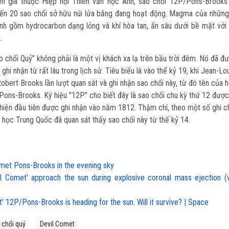
ên gia thuộc Hiệp hội Thiên văn học Anh, sao chổi 12P/Pons-Brooks
n 20 sao chổi sở hữu núi lửa băng đang hoạt động. Magma của những 
ạnh gồm hydrocarbon dạng lỏng và khí hòa tan, ẩn sâu dưới bề mặt với
.
o chổi Quỷ” không phải là một vị khách xa lạ trên bầu trời đêm. Nó đã đ
ghi nhận từ rất lâu trong lịch sử. Tiêu biểu là vào thế kỷ 19, khi Jean-Lo
obert Brooks lần lượt quan sát và ghi nhận sao chổi này, từ đó tên của 
Pons-Brooks. Ký hiệu "12P" cho biết đây là sao chổi chu kỳ thứ 12 được
t hiện đầu tiên được ghi nhận vào năm 1812. Thậm chí, theo một số ghi c
 học Trung Quốc đã quan sát thấy sao chổi này từ thế kỷ 14.
met Pons-Brooks in the evening sky
l Comet' approach the sun during explosive coronal mass ejection (v
' 12P/Pons-Brooks is heading for the sun. Will it survive? | Space
 chổi quỷ
Devil Comet