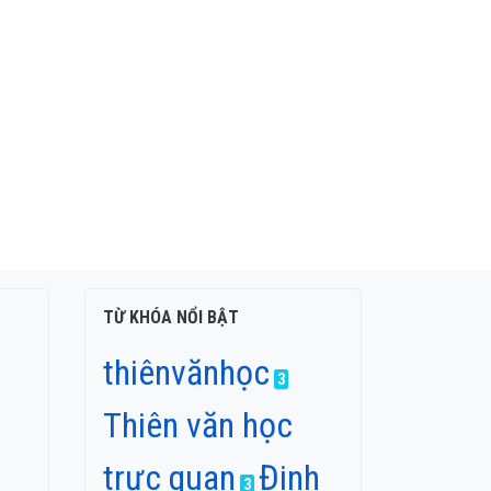
TỪ KHÓA NỔI BẬT
thiênvănhọc
3
Thiên văn học
trực quan
Đinh
3