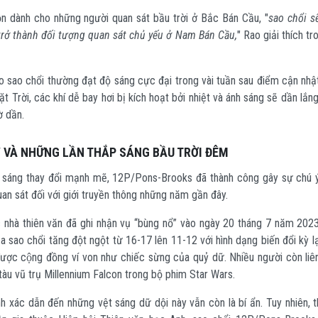
uồn dành cho những người quan sát bầu trời ở Bắc Bán Cầu, "
sao chổi s
rở thành đối tượng quan sát chủ yếu ở Nam Bán Cầu,
" Rao giải thích t
o sao chổi thường đạt độ sáng cực đại trong vài tuần sau điểm cận nhật
t Trời, các khí dễ bay hơi bị kích hoạt bởi nhiệt và ánh sáng sẽ dần lắn
ờ dần.
 VÀ NHỮNG LẦN THẮP SÁNG BẦU TRỜI ĐÊM
ộ sáng thay đổi mạnh mẽ, 12P/Pons-Brooks đã thành công gây sự chú ý v
quan sát đối với giới truyền thông những năm gần đây.
c nhà thiên văn đã ghi nhận vụ “bùng nổ” vào ngày 20 tháng 7 năm 2023
 sao chổi tăng đột ngột từ 16-17 lên 11-12 với hình dạng biến đổi kỳ lạ
ược cộng đồng ví von như chiếc sừng của quỷ dữ. Nhiều người còn li
tàu vũ trụ Millennium Falcon trong bộ phim Star Wars.
h xác dẫn đến những vệt sáng dữ dội này vẫn còn là bí ẩn. Tuy nhiên, t