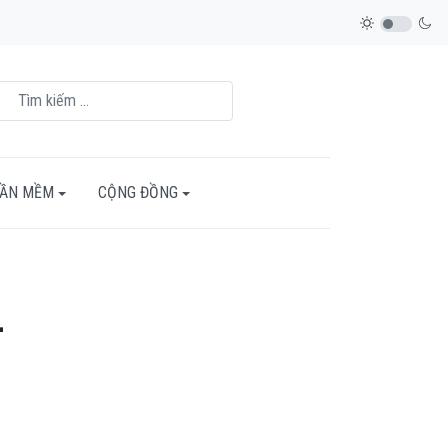
HẦN MỀM
CỘNG ĐỒNG
-