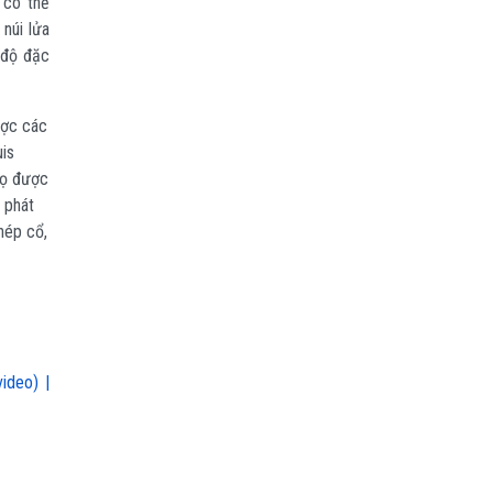
 có thể
núi lửa
 độ đặc
ược các
uis
họ được
 phát
hép cổ,
ideo) |