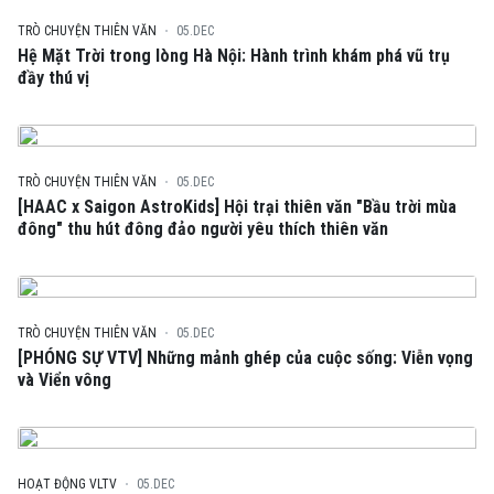
TRÒ CHUYỆN THIÊN VĂN
05.DEC
Hệ Mặt Trời trong lòng Hà Nội: Hành trình khám phá vũ trụ
đầy thú vị
TRÒ CHUYỆN THIÊN VĂN
05.DEC
[HAAC x Saigon AstroKids] Hội trại thiên văn "Bầu trời mùa
đông" thu hút đông đảo người yêu thích thiên văn
TRÒ CHUYỆN THIÊN VĂN
05.DEC
[PHÓNG SỰ VTV] Những mảnh ghép của cuộc sống: Viễn vọng
và Viển vông
HOẠT ĐỘNG VLTV
05.DEC