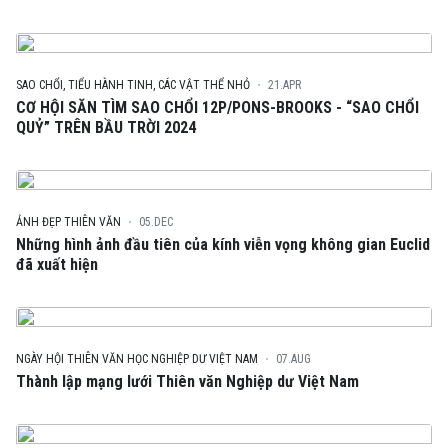
SAO CHỔI, TIỂU HÀNH TINH, CÁC VẬT THỂ NHỎ
21.APR
CƠ HỘI SĂN TÌM SAO CHỔI 12P/PONS-BROOKS - “SAO CHỔI
QUỶ” TRÊN BẦU TRỜI 2024
ẢNH ĐẸP THIÊN VĂN
05.DEC
Những hình ảnh đầu tiên của kính viễn vọng không gian Euclid
đã xuất hiện
NGÀY HỘI THIÊN VĂN HỌC NGHIỆP DƯ VIỆT NAM
07.AUG
Thành lập mạng lưới Thiên văn Nghiệp dư Việt Nam