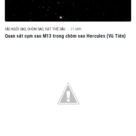
CÁC NGÔI SAO, CHÒM SAO, VẬT THỂ SÂU
21.MAY
Quan sát cụm sao M13 trong chòm sao Hercules (Vũ Tiên)