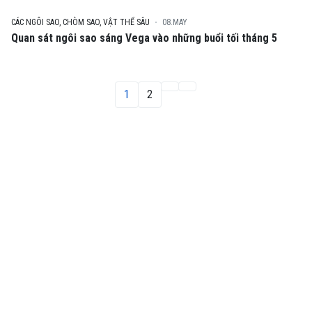
CÁC NGÔI SAO, CHÒM SAO, VẬT THỂ SÂU
08.MAY
Quan sát ngôi sao sáng Vega vào những buổi tối tháng 5
1
2