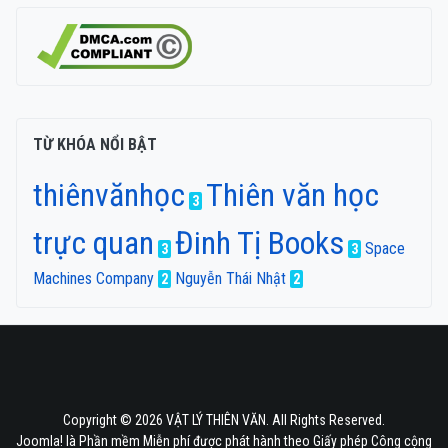
TỪ KHÓA NỔI BẬT
thiênvănhọc
Thiên văn học
3
trực quan
Đinh Tị Books
Space
3
3
Machines Company
Nguyễn Thái Nhật
2
2
Copyright © 2026 VẬT LÝ THIÊN VĂN. All Rights Reserved.
Joomla!
là Phần mềm Miễn phí được phát hành theo
Giấy phép Công cộng