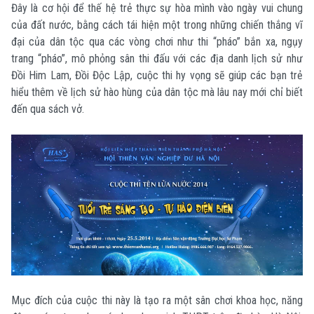
Đây là cơ hội để thế hệ trẻ thực sự hòa mình vào ngày vui chung
của đất nước, bằng cách tái hiện một trong những chiến thắng vĩ
đại của dân tộc qua các vòng chơi như thi “pháo” bắn xa, ngụy
trang “pháo”, mô phỏng sân thi đấu với các địa danh lịch sử như
Đồi Him Lam, Đồi Độc Lập, cuộc thi hy vọng sẽ giúp các bạn trẻ
hiểu thêm về lịch sử hào hùng của dân tộc mà lâu nay mới chỉ biết
đến qua sách vở.
Mục đích của cuộc thi này là tạo ra một sân chơi khoa học, năng