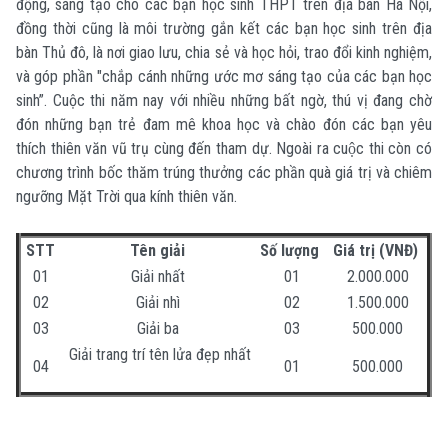
động, sáng tạo cho các bạn học sinh THPT trên địa bàn Hà Nội,
đồng thời cũng là môi trường gắn kết các bạn học sinh trên địa
bàn Thủ đô, là nơi giao lưu, chia sẻ và học hỏi, trao đổi kinh nghiệm,
và góp phần "chắp cánh những ước mơ sáng tạo của các bạn học
sinh”. Cuộc thi năm nay với nhiều những bất ngờ, thú vị đang chờ
đón những bạn trẻ đam mê khoa học và chào đón các bạn yêu
thích thiên văn vũ trụ cùng đến tham dự. Ngoài ra cuộc thi còn có
chương trình bốc thăm trúng thưởng các phần quà giá trị và chiêm
ngưỡng Mặt Trời qua kính thiên văn.
STT
Tên giải
Số lượng
Giá trị (VNĐ)
01
Giải nhất
01
2.000.000
02
Giải nhì
02
1.500.000
03
Giải ba
03
500.000
Giải trang trí tên lửa đẹp nhất
04
01
500.000