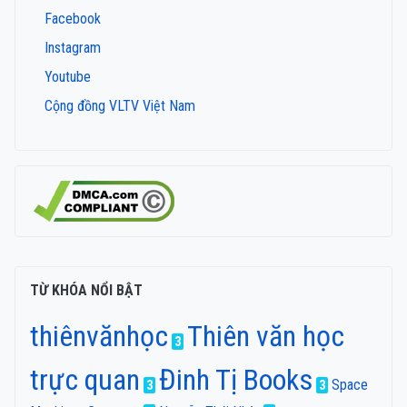
Facebook
Instagram
Youtube
Cộng đồng VLTV Việt Nam
TỪ KHÓA NỔI BẬT
thiênvănhọc
Thiên văn học
3
trực quan
Đinh Tị Books
Space
3
3