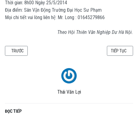
Thời gian: 8h00 Ngày 25/5/2014
Địa điểm: Sân Vận Động Trường Đại Học Sư Phạm
Mọi chi tiết vui lòng liên hệ: Mr. Long : 01645279866
Theo
Hội Thiên Văn Nghiệp Dư Hà Nội.
BÀI VIẾT TRƯỚC: SEMINAR: DỰ ÁN XÂY DỰNG MÁY GIA TỐC LỚN TẠI VIỆT 
BÀI VIẾT KẾ TI
TRƯỚC
TIẾP TỤC
Thái Văn Lợi
ĐỌC TIẾP