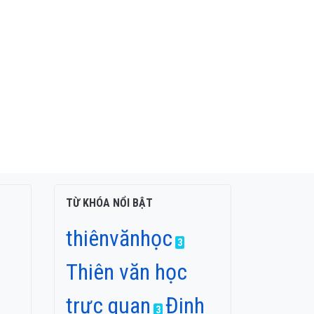
TỪ KHÓA NỔI BẬT
thiênvănhọc
3
Thiên văn học
trực quan
Đinh
3