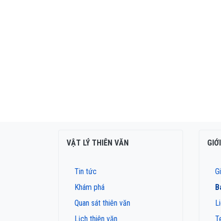
VẬT LÝ THIÊN VĂN
GIỚ
Tin tức
Gi
Khám phá
B
Quan sát thiên văn
L
Lịch thiên văn
T