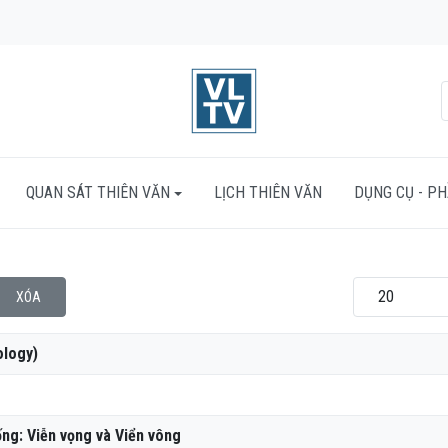
QUAN SÁT THIÊN VĂN
LỊCH THIÊN VĂN
DỤNG CỤ - P
Hiển thị #
XÓA
ology)
g: Viễn vọng và Viển vông