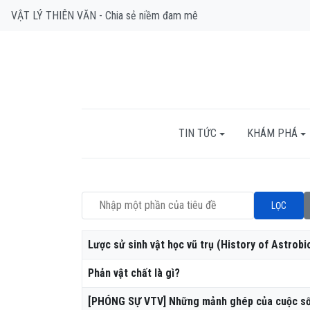
VẬT LÝ THIÊN VĂN - Chia sẻ niềm đam mê
TIN TỨC
KHÁM PHÁ
Nhập một phần của tiêu đề
LỌC
Tiêu đề
Lược sử sinh vật học vũ trụ (History of Astrobi
Phản vật chất là gì?
[PHÓNG SỰ VTV] Những mảnh ghép của cuộc sốn