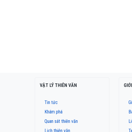
VẬT LÝ THIÊN VĂN
GIỚ
Tin tức
Gi
Khám phá
B
Quan sát thiên văn
L
Lịch thiên văn
T