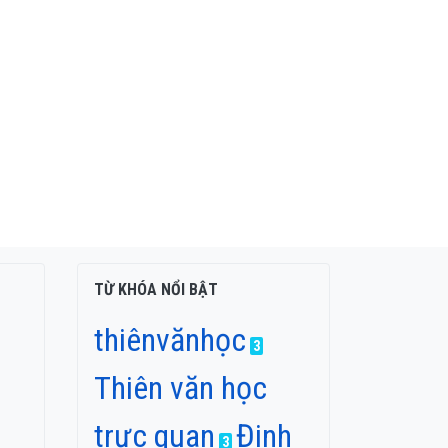
TỪ KHÓA NỔI BẬT
thiênvănhọc
3
Thiên văn học
trực quan
Đinh
3