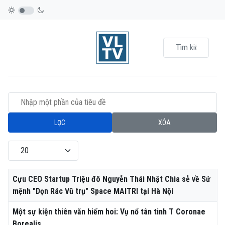
Nhập một phần của tiêu đề
LỌC
XÓA
Hiển thị #
Tiêu đề
Cựu CEO Startup Triệu đô Nguyễn Thái Nhật Chia sẻ về Sứ
mệnh "Dọn Rác Vũ trụ" Space MAITRI tại Hà Nội
Một sự kiện thiên văn hiếm hoi: Vụ nổ tân tinh T Coronae
Borealis