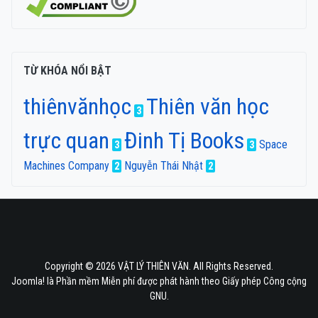
TỪ KHÓA NỔI BẬT
thiênvănhọc
Thiên văn học
3
trực quan
Đinh Tị Books
Space
3
3
Machines Company
Nguyễn Thái Nhật
2
2
Copyright © 2026 VẬT LÝ THIÊN VĂN. All Rights Reserved.
Joomla!
là Phần mềm Miễn phí được phát hành theo
Giấy phép Công cộng
GNU.