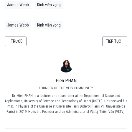
James Webb
Kính viễn vọng
James Webb
Kính viễn vọng
BÀI VIẾT TRƯỚC: KÍNH THIÊN VĂN KHÔNG GIAN JAMES WEBB SẼ NGHIÊN C
BÀI VIẾT KẾ TI
TRƯỚC
TIẾP TỤC
Hien PHAN
FOUNDER OF THE VLTV COMMUNITY
Dr. Hien PHAN is a lecturer and researcher at the Department of Space and
Applications, University of Science and Technology of Hanoi (USTH). He received his
Ph.D. in Physics of the Universe at Université Paris Diderot (Paris VII, Université de
Paris) in 2019. He is the Founder and an Administrator of Vật Lý Thiên Văn (VLTV).