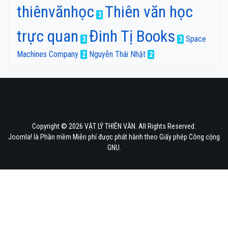
thiênvănhọc
Thiên văn học
3
trực quan
Đinh Tị Books
Space
3
3
Machines Company
Nguyễn Thái Nhật
2
2
Copyright © 2026 VẬT LÝ THIÊN VĂN. All Rights Reserved.
Joomla!
là Phần mềm Miễn phí được phát hành theo
Giấy phép Công cộng
GNU.