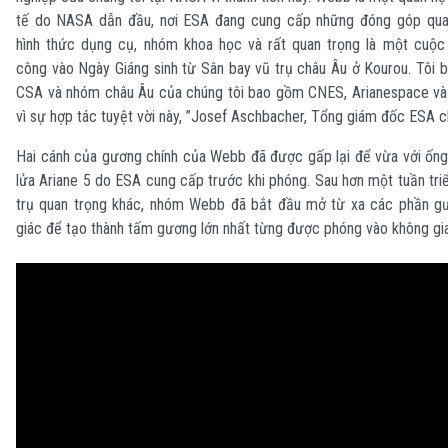
tế do NASA dẫn đầu, nơi ESA đang cung cấp những đóng góp qua
hình thức dụng cụ, nhóm khoa học và rất quan trọng là một cuộc
công vào Ngày Giáng sinh từ Sân bay vũ trụ châu Âu ở Kourou. Tôi 
CSA và nhóm châu Âu của chúng tôi bao gồm CNES, Arianespace và
vì sự hợp tác tuyệt vời này, ”Josef Aschbacher, Tổng giám đốc ESA c
Hai cánh của gương chính của Webb đã được gấp lại để vừa với ống
lửa Ariane 5 do ESA cung cấp trước khi phóng. Sau hơn một tuần triể
trụ quan trọng khác, nhóm Webb đã bắt đầu mở từ xa các phần gư
giác để tạo thành tấm gương lớn nhất từng được phóng vào không gia