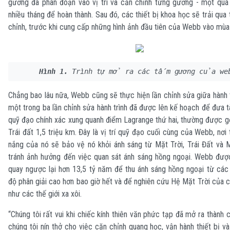
gương đã phân đoạn vào vị trí và căn chỉnh từng gương - một quá 
nhiều tháng để hoàn thành. Sau đó, các thiết bị khoa học sẽ trải qua t
chỉnh, trước khi cung cấp những hình ảnh đầu tiên của Webb vào mùa
Hình 1.
 Trình tự mở ra các tấm gương của we
Chẳng bao lâu nữa, Webb cũng sẽ thực hiện lần chỉnh sửa giữa hành t
một trong ba lần chỉnh sửa hành trình đã được lên kế hoạch để đưa t
quỹ đạo chính xác xung quanh điểm Lagrange thứ hai, thường được gọ
Trái đất 1,5 triệu km. Đây là vị trí quỹ đạo cuối cùng của Webb, nơi
nắng của nó sẽ bảo vệ nó khỏi ánh sáng từ Mặt Trời, Trái Đất và 
tránh ảnh hưởng đến việc quan sát ánh sáng hồng ngoại. Webb được
quay ngược lại hơn 13,5 tỷ năm để thu ánh sáng hồng ngoại từ các 
độ phân giải cao hơn bao giờ hết và để nghiên cứu Hệ Mặt Trời của 
như các thế giới xa xôi.
“Chúng tôi rất vui khi chiếc kính thiên văn phức tạp đã mở ra thành c
chúng tôi nín thở cho việc căn chỉnh quang học, vận hành thiết bị và