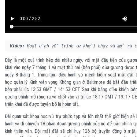
Video:
 Hoạt ảnh về trình tự khởi chạy và mở ra 
Đây là một quá trình kéo dài nhiều ngày, với mặt đầu tiên của gươ
khai vào ngày 7 tháng 1 và mặt thứ hai (bên phải) của gương được t
ngày 8 tháng 1. Trung tâm điều hành sứ mệnh kiểm soát mặt đất t
học quản lý Kính viễn vọng Không gian ở Baltimore đã bắt đầu tri
bên phải lúc 13:53 GMT / 14: 53 CET. Sau khi bảng điều khiển bên
gương chính mở rộng ra và chốt vào vị trí lúc 18:17 GMT / 19: 17 CE
triển khai đã được tuyên bố là hoàn tất.
Đài quan sát khoa học vũ trụ phức tạp và lớn nhất thế giới hiện sẽ
hành và di chuyển 18 phân đoạn gương chính của nó để căn chỉnh q
kính thiên văn. Đội mặt đất sẽ chỉ huy 126 bộ truyền động ở mặt